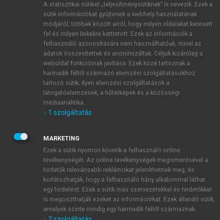
A statisztikai sütiket „teljesítménysütiknek” is nevezik. Ezek a
sütik információkat gyűjtenek a webhely használatának
módjáról, többek között arról, hogy milyen oldalakat keresett
ÚJ FIÓK LÉTREHOZÁSA
fel és milyen linkekre kattintott. Ezek az információk a
1 óra díjmentes hozzáférés
felhasználó azonosítására nem használhatóak, mivel az
adatok összesítettek és anonimizáltak. Céljuk kizárólag a
weboldal funkcióinak javítása. Ezek közé tartoznak a
E-MAIL-CÍM
harmadik féltől származó elemzési szolgáltatásokhoz
tartozó sütik; ilyen elemzési szolgáltatások a
látogatóelemzések, a hőtérképek és a közösségi
NÉV
médiaanalitika.
↓
1
szolgáltatás
JELSZÓ
MARKETING
Ezek a sütik nyomon követik a felhasználó online
tevékenységét. Az online tevékenységek megismerésével a
JELSZÓ ÚJRA
hirdetők relevánsabb reklámokat jeleníthetnek meg, és
korlátozhatják, hogy a felhasználó hány alkalommal láthat
egy hirdetést. Ezek a sütik más szervezetekkel és hirdetőkkel
is megoszthatják ezeket az információkat. Ezek állandó sütik,
Kérek értesítést a MeRSZ újdonságairól, akcióiról.
amelyek szinte mindig egy harmadik féltől származnak.
↓
2
szolgáltatás