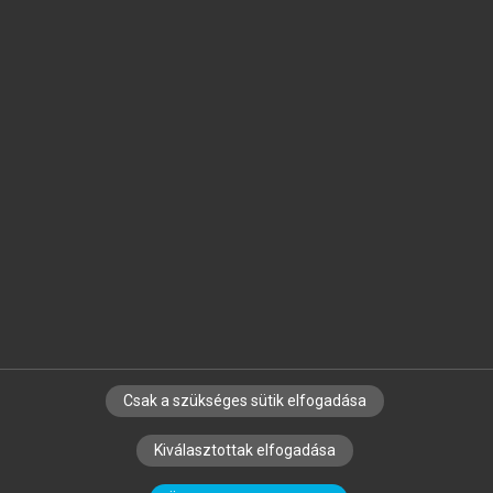
Jelöld meg a számodra fontos részeket, és
készíts
saját
jegyzeteket!
Egyéni előfizetéssel további
MeRSZ+ funkciókat
és
tartalmakat is elérhetsz.
Csak a szükséges sütik elfogadása
SZERZŐKNEK
CÉGEKNEK
KÖNYVTÁROSOKNAK
Kiválasztottak elfogadása
SZERKESZTÉSI ÉS LEKTORÁLÁSI ALAPELVEK