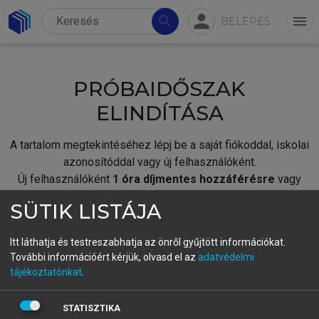
person
search
menu
BELÉPÉS
PRÓBAIDŐSZAK
ELINDÍTÁSA
A tartalom megtekintéséhez lépj be a saját fiókoddal, iskolai
azonosítóddal vagy új felhasználóként.
Új felhasználóként
1 óra díjmentes hozzáférésre
vagy
jogosult.
SÜTIK LISTÁJA
A próbaidőszak elindításához,
jelentkezz
be meglévő
fiókoddal,
vagy hozz létre új fiókot.
Itt láthatja és testreszabhatja az önről gyűjtött információkat.
További információért kérjük, olvasd el az
adatvédelmi
A regisztráció után a
próbaidőszak
automatikusan
elindul.
tájékoztatónkat
.
BELÉPÉS SAJÁT FIÓKKAL
STATISZTIKA