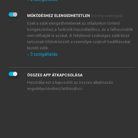
Kérek értesítést az Akadémiai Kiadó Zrt. újdonságairól,
akcióiról.
MŰKÖDÉSHEZ ELENGEDHETETLEN
(mindig szükséges)
Az
Adatkezelési tájékoztatóban
foglaltakat tudomásul
veszem és elfogadom.
Ezek a sütik elengedhetetlenek az oldalunkon történő
Az
Általános vásárlási feltételeket
, valamint a
szotar.net
és a
böngészéshez,a funkciók használatához, és a felhasználók
mersz.hu
oldalak licencszerződéseiben foglaltakat
nem tilthatják le azokat. A feltétlenül szükséges sütik közé
tudomásul veszem és elfogadom.
tartoznak többek között a személyre szabott beállításokat
kezelő sütik.
↓
3
szolgáltatás
KIPRÓBÁLOM
ÖSSZES APP ÁTKAPCSOLÁSA
Használja ezt a kapcsolót az összes alkalmazás
engedélyezéséhez/letiltásához.
MIÉRT ÉRDEMES A MERSZ ONLINE
OKOSKÖNYVTÁRAT HASZNÁLNI?