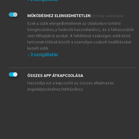
Kérek értesítést az Akadémiai Kiadó Zrt. újdonságairól,
akcióiról.
MŰKÖDÉSHEZ ELENGEDHETETLEN
(mindig szükséges)
Az
Adatkezelési tájékoztatóban
foglaltakat tudomásul
veszem és elfogadom.
Ezek a sütik elengedhetetlenek az oldalunkon történő
Az
Általános vásárlási feltételeket
, valamint a
szotar.net
és a
böngészéshez,a funkciók használatához, és a felhasználók
mersz.hu
oldalak licencszerződéseiben foglaltakat
nem tilthatják le azokat. A feltétlenül szükséges sütik közé
tudomásul veszem és elfogadom.
tartoznak többek között a személyre szabott beállításokat
kezelő sütik.
↓
3
szolgáltatás
KIPRÓBÁLOM
ÖSSZES APP ÁTKAPCSOLÁSA
Használja ezt a kapcsolót az összes alkalmazás
engedélyezéséhez/letiltásához.
MIÉRT ÉRDEMES A MERSZ ONLINE
OKOSKÖNYVTÁRAT HASZNÁLNI?