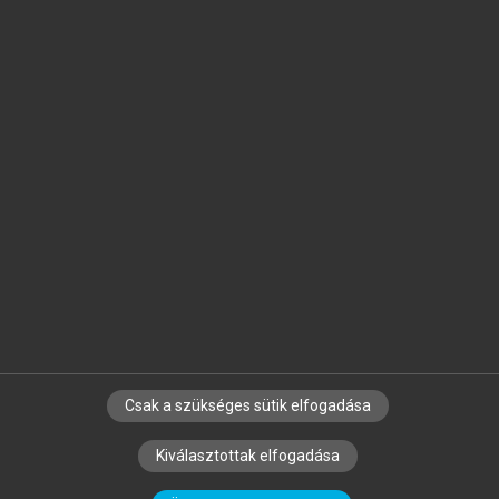
Jelöld meg a számodra fontos részeket, és
készíts
saját
jegyzeteket!
Egyéni előfizetéssel további
MeRSZ+ funkciókat
és
tartalmakat is elérhetsz.
Csak a szükséges sütik elfogadása
SZERZŐKNEK
CÉGEKNEK
KÖNYVTÁROSOKNAK
Kiválasztottak elfogadása
SZERKESZTÉSI ÉS LEKTORÁLÁSI ALAPELVEK