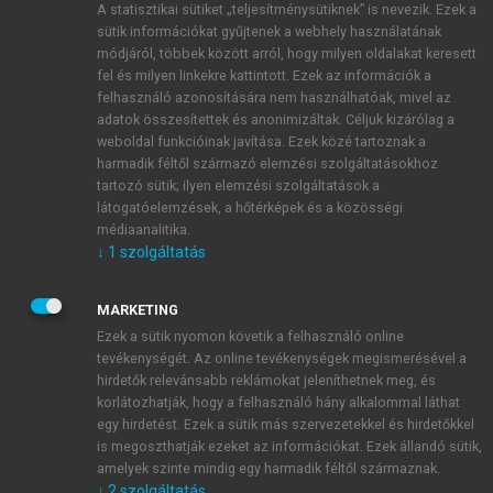
A statisztikai sütiket „teljesítménysütiknek” is nevezik. Ezek a
sütik információkat gyűjtenek a webhely használatának
módjáról, többek között arról, hogy milyen oldalakat keresett
ÚJ FIÓK LÉTREHOZÁSA
fel és milyen linkekre kattintott. Ezek az információk a
1 óra díjmentes hozzáférés
felhasználó azonosítására nem használhatóak, mivel az
adatok összesítettek és anonimizáltak. Céljuk kizárólag a
weboldal funkcióinak javítása. Ezek közé tartoznak a
E-MAIL-CÍM
harmadik féltől származó elemzési szolgáltatásokhoz
tartozó sütik; ilyen elemzési szolgáltatások a
látogatóelemzések, a hőtérképek és a közösségi
NÉV
médiaanalitika.
↓
1
szolgáltatás
JELSZÓ
MARKETING
Ezek a sütik nyomon követik a felhasználó online
tevékenységét. Az online tevékenységek megismerésével a
JELSZÓ ÚJRA
hirdetők relevánsabb reklámokat jeleníthetnek meg, és
korlátozhatják, hogy a felhasználó hány alkalommal láthat
egy hirdetést. Ezek a sütik más szervezetekkel és hirdetőkkel
is megoszthatják ezeket az információkat. Ezek állandó sütik,
Kérek értesítést a MeRSZ újdonságairól, akcióiról.
amelyek szinte mindig egy harmadik féltől származnak.
↓
2
szolgáltatás