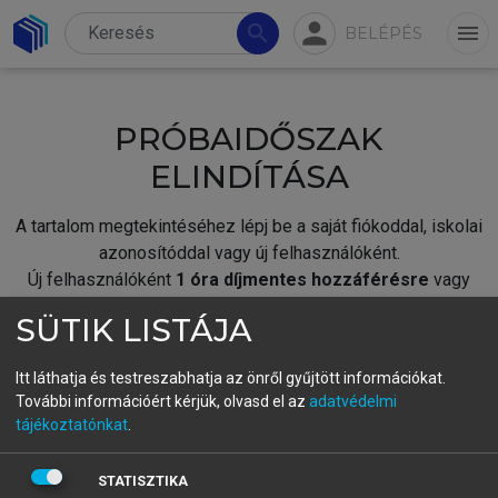
person
search
menu
BELÉPÉS
PRÓBAIDŐSZAK
ELINDÍTÁSA
A tartalom megtekintéséhez lépj be a saját fiókoddal, iskolai
azonosítóddal vagy új felhasználóként.
Új felhasználóként
1 óra díjmentes hozzáférésre
vagy
jogosult.
SÜTIK LISTÁJA
A próbaidőszak elindításához,
jelentkezz
be meglévő
fiókoddal,
vagy hozz létre új fiókot.
Itt láthatja és testreszabhatja az önről gyűjtött információkat.
További információért kérjük, olvasd el az
adatvédelmi
A regisztráció után a
próbaidőszak
automatikusan
elindul.
tájékoztatónkat
.
BELÉPÉS SAJÁT FIÓKKAL
STATISZTIKA