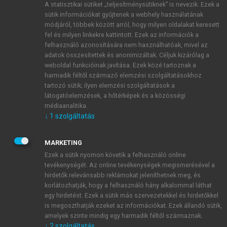
A statisztikai sütiket „teljesítménysütiknek” is nevezik. Ezek a
sütik információkat gyűjtenek a webhely használatának
módjáról, többek között arról, hogy milyen oldalakat keresett
ÚJ FIÓK LÉTREHOZÁSA
fel és milyen linkekre kattintott. Ezek az információk a
1 óra díjmentes hozzáférés
felhasználó azonosítására nem használhatóak, mivel az
adatok összesítettek és anonimizáltak. Céljuk kizárólag a
weboldal funkcióinak javítása. Ezek közé tartoznak a
E-MAIL-CÍM
harmadik féltől származó elemzési szolgáltatásokhoz
tartozó sütik; ilyen elemzési szolgáltatások a
látogatóelemzések, a hőtérképek és a közösségi
NÉV
médiaanalitika.
↓
1
szolgáltatás
JELSZÓ
MARKETING
Ezek a sütik nyomon követik a felhasználó online
tevékenységét. Az online tevékenységek megismerésével a
JELSZÓ ÚJRA
hirdetők relevánsabb reklámokat jeleníthetnek meg, és
korlátozhatják, hogy a felhasználó hány alkalommal láthat
egy hirdetést. Ezek a sütik más szervezetekkel és hirdetőkkel
is megoszthatják ezeket az információkat. Ezek állandó sütik,
Kérek értesítést a MeRSZ újdonságairól, akcióiról.
amelyek szinte mindig egy harmadik féltől származnak.
↓
2
szolgáltatás