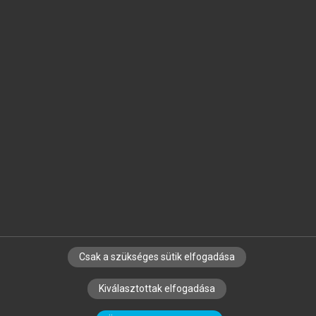
Jelöld meg a számodra fontos részeket, és
készíts
saját
jegyzeteket!
Egyéni előfizetéssel további
MeRSZ+ funkciókat
és
tartalmakat is elérhetsz.
Csak a szükséges sütik elfogadása
SZERZŐKNEK
CÉGEKNEK
KÖNYVTÁROSOKNAK
Kiválasztottak elfogadása
SZERKESZTÉSI ÉS LEKTORÁLÁSI ALAPELVEK