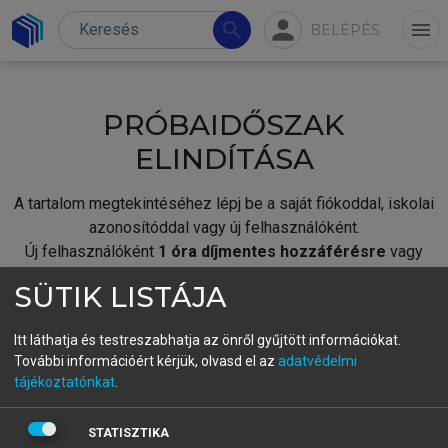
person
search
menu
BELÉPÉS
PRÓBAIDŐSZAK
ELINDÍTÁSA
A tartalom megtekintéséhez lépj be a saját fiókoddal, iskolai
azonosítóddal vagy új felhasználóként.
Új felhasználóként
1 óra díjmentes hozzáférésre
vagy
jogosult.
SÜTIK LISTÁJA
A próbaidőszak elindításához,
jelentkezz
be meglévő
fiókoddal,
vagy hozz létre új fiókot.
Itt láthatja és testreszabhatja az önről gyűjtött információkat.
További információért kérjük, olvasd el az
adatvédelmi
A regisztráció után a
próbaidőszak
automatikusan
elindul.
tájékoztatónkat
.
BELÉPÉS SAJÁT FIÓKKAL
STATISZTIKA