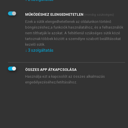
Kérek értesítést az Akadémiai Kiadó Zrt. újdonságairól,
akcióiról.
MŰKÖDÉSHEZ ELENGEDHETETLEN
(mindig szükséges)
Az
Adatkezelési tájékoztatóban
foglaltakat tudomásul
veszem és elfogadom.
Ezek a sütik elengedhetetlenek az oldalunkon történő
Az
Általános vásárlási feltételeket
, valamint a
szotar.net
és a
böngészéshez,a funkciók használatához, és a felhasználók
mersz.hu
oldalak licencszerződéseiben foglaltakat
nem tilthatják le azokat. A feltétlenül szükséges sütik közé
tudomásul veszem és elfogadom.
tartoznak többek között a személyre szabott beállításokat
kezelő sütik.
↓
3
szolgáltatás
KIPRÓBÁLOM
ÖSSZES APP ÁTKAPCSOLÁSA
Használja ezt a kapcsolót az összes alkalmazás
engedélyezéséhez/letiltásához.
MIÉRT ÉRDEMES A MERSZ ONLINE
OKOSKÖNYVTÁRAT HASZNÁLNI?