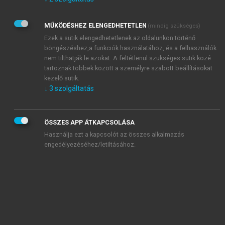
Kérek értesítést az Akadémiai Kiadó Zrt. újdonságairól,
akcióiról.
MŰKÖDÉSHEZ ELENGEDHETETLEN
(mindig szükséges)
Az
Adatkezelési tájékoztatóban
foglaltakat tudomásul
veszem és elfogadom.
Ezek a sütik elengedhetetlenek az oldalunkon történő
Az
Általános vásárlási feltételeket
, valamint a
szotar.net
és a
böngészéshez,a funkciók használatához, és a felhasználók
mersz.hu
oldalak licencszerződéseiben foglaltakat
nem tilthatják le azokat. A feltétlenül szükséges sütik közé
tudomásul veszem és elfogadom.
tartoznak többek között a személyre szabott beállításokat
kezelő sütik.
↓
3
szolgáltatás
KIPRÓBÁLOM
ÖSSZES APP ÁTKAPCSOLÁSA
Használja ezt a kapcsolót az összes alkalmazás
engedélyezéséhez/letiltásához.
MIÉRT ÉRDEMES A MERSZ ONLINE
OKOSKÖNYVTÁRAT HASZNÁLNI?