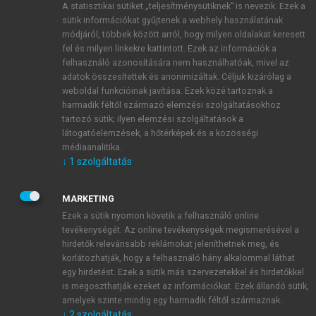
A statisztikai sütiket „teljesítménysütiknek” is nevezik. Ezek a
sütik információkat gyűjtenek a webhely használatának
módjáról, többek között arról, hogy milyen oldalakat keresett
ÚJ FIÓK LÉTREHOZÁSA
fel és milyen linkekre kattintott. Ezek az információk a
1 óra díjmentes hozzáférés
felhasználó azonosítására nem használhatóak, mivel az
adatok összesítettek és anonimizáltak. Céljuk kizárólag a
weboldal funkcióinak javítása. Ezek közé tartoznak a
E-MAIL-CÍM
harmadik féltől származó elemzési szolgáltatásokhoz
tartozó sütik; ilyen elemzési szolgáltatások a
látogatóelemzések, a hőtérképek és a közösségi
NÉV
médiaanalitika.
↓
1
szolgáltatás
JELSZÓ
MARKETING
Ezek a sütik nyomon követik a felhasználó online
tevékenységét. Az online tevékenységek megismerésével a
JELSZÓ ÚJRA
hirdetők relevánsabb reklámokat jeleníthetnek meg, és
korlátozhatják, hogy a felhasználó hány alkalommal láthat
egy hirdetést. Ezek a sütik más szervezetekkel és hirdetőkkel
is megoszthatják ezeket az információkat. Ezek állandó sütik,
Kérek értesítést a MeRSZ újdonságairól, akcióiról.
amelyek szinte mindig egy harmadik féltől származnak.
↓
2
szolgáltatás