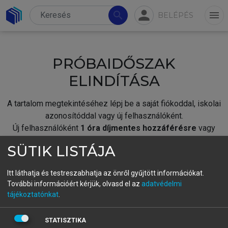
person
search
menu
BELÉPÉS
PRÓBAIDŐSZAK
ELINDÍTÁSA
A tartalom megtekintéséhez lépj be a saját fiókoddal, iskolai
azonosítóddal vagy új felhasználóként.
Új felhasználóként
1 óra díjmentes hozzáférésre
vagy
jogosult.
SÜTIK LISTÁJA
A próbaidőszak elindításához,
jelentkezz
be meglévő
fiókoddal,
vagy hozz létre új fiókot.
Itt láthatja és testreszabhatja az önről gyűjtött információkat.
További információért kérjük, olvasd el az
adatvédelmi
A regisztráció után a
próbaidőszak
automatikusan
elindul.
tájékoztatónkat
.
BELÉPÉS SAJÁT FIÓKKAL
STATISZTIKA