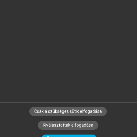
Jelöld meg a számodra fontos részeket, és
készíts
saját
jegyzeteket!
Egyéni előfizetéssel további
MeRSZ+ funkciókat
és
tartalmakat is elérhetsz.
Csak a szükséges sütik elfogadása
SZERZŐKNEK
CÉGEKNEK
KÖNYVTÁROSOKNAK
Kiválasztottak elfogadása
SZERKESZTÉSI ÉS LEKTORÁLÁSI ALAPELVEK