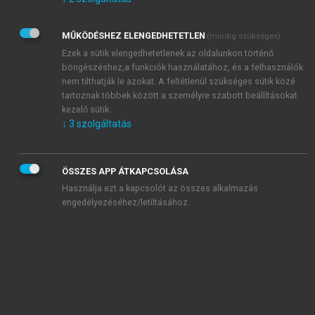
Kérek értesítést az Akadémiai Kiadó Zrt. újdonságairól,
akcióiról.
MŰKÖDÉSHEZ ELENGEDHETETLEN
(mindig szükséges)
Az
Adatkezelési tájékoztatóban
foglaltakat tudomásul
veszem és elfogadom.
Ezek a sütik elengedhetetlenek az oldalunkon történő
Az
Általános vásárlási feltételeket
, valamint a
szotar.net
és a
böngészéshez,a funkciók használatához, és a felhasználók
mersz.hu
oldalak licencszerződéseiben foglaltakat
nem tilthatják le azokat. A feltétlenül szükséges sütik közé
tudomásul veszem és elfogadom.
tartoznak többek között a személyre szabott beállításokat
kezelő sütik.
↓
3
szolgáltatás
KIPRÓBÁLOM
ÖSSZES APP ÁTKAPCSOLÁSA
Használja ezt a kapcsolót az összes alkalmazás
engedélyezéséhez/letiltásához.
MIÉRT ÉRDEMES A MERSZ ONLINE
OKOSKÖNYVTÁRAT HASZNÁLNI?