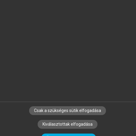
Jelöld meg a számodra fontos részeket, és
készíts
saját
jegyzeteket!
Egyéni előfizetéssel további
MeRSZ+ funkciókat
és
tartalmakat is elérhetsz.
Csak a szükséges sütik elfogadása
SZERZŐKNEK
CÉGEKNEK
KÖNYVTÁROSOKNAK
Kiválasztottak elfogadása
SZERKESZTÉSI ÉS LEKTORÁLÁSI ALAPELVEK