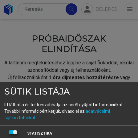
person
search
menu
BELÉPÉS
PRÓBAIDŐSZAK
ELINDÍTÁSA
A tartalom megtekintéséhez lépj be a saját fiókoddal, iskolai
azonosítóddal vagy új felhasználóként.
Új felhasználóként
1 óra díjmentes hozzáférésre
vagy
jogosult.
SÜTIK LISTÁJA
A próbaidőszak elindításához,
jelentkezz
be meglévő
fiókoddal,
vagy hozz létre új fiókot.
Itt láthatja és testreszabhatja az önről gyűjtött információkat.
További információért kérjük, olvasd el az
adatvédelmi
A regisztráció után a
próbaidőszak
automatikusan
elindul.
tájékoztatónkat
.
BELÉPÉS SAJÁT FIÓKKAL
STATISZTIKA