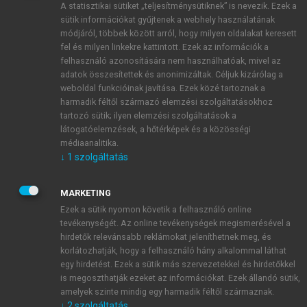
A statisztikai sütiket „teljesítménysütiknek” is nevezik. Ezek a
sütik információkat gyűjtenek a webhely használatának
módjáról, többek között arról, hogy milyen oldalakat keresett
ÚJ FIÓK LÉTREHOZÁSA
fel és milyen linkekre kattintott. Ezek az információk a
1 óra díjmentes hozzáférés
felhasználó azonosítására nem használhatóak, mivel az
adatok összesítettek és anonimizáltak. Céljuk kizárólag a
weboldal funkcióinak javítása. Ezek közé tartoznak a
E-MAIL-CÍM
harmadik féltől származó elemzési szolgáltatásokhoz
tartozó sütik; ilyen elemzési szolgáltatások a
látogatóelemzések, a hőtérképek és a közösségi
NÉV
médiaanalitika.
↓
1
szolgáltatás
JELSZÓ
MARKETING
Ezek a sütik nyomon követik a felhasználó online
tevékenységét. Az online tevékenységek megismerésével a
JELSZÓ ÚJRA
hirdetők relevánsabb reklámokat jeleníthetnek meg, és
korlátozhatják, hogy a felhasználó hány alkalommal láthat
egy hirdetést. Ezek a sütik más szervezetekkel és hirdetőkkel
is megoszthatják ezeket az információkat. Ezek állandó sütik,
Kérek értesítést a MeRSZ újdonságairól, akcióiról.
amelyek szinte mindig egy harmadik féltől származnak.
↓
2
szolgáltatás