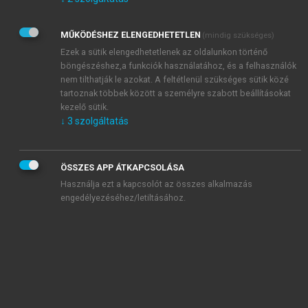
Kérek értesítést az Akadémiai Kiadó Zrt. újdonságairól,
akcióiról.
MŰKÖDÉSHEZ ELENGEDHETETLEN
(mindig szükséges)
Az
Adatkezelési tájékoztatóban
foglaltakat tudomásul
veszem és elfogadom.
Ezek a sütik elengedhetetlenek az oldalunkon történő
Az
Általános vásárlási feltételeket
, valamint a
szotar.net
és a
böngészéshez,a funkciók használatához, és a felhasználók
mersz.hu
oldalak licencszerződéseiben foglaltakat
nem tilthatják le azokat. A feltétlenül szükséges sütik közé
tudomásul veszem és elfogadom.
tartoznak többek között a személyre szabott beállításokat
kezelő sütik.
↓
3
szolgáltatás
KIPRÓBÁLOM
ÖSSZES APP ÁTKAPCSOLÁSA
Használja ezt a kapcsolót az összes alkalmazás
engedélyezéséhez/letiltásához.
MIÉRT ÉRDEMES A MERSZ ONLINE
OKOSKÖNYVTÁRAT HASZNÁLNI?