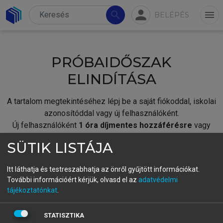
person
search
menu
BELÉPÉS
PRÓBAIDŐSZAK
ELINDÍTÁSA
A tartalom megtekintéséhez lépj be a saját fiókoddal, iskolai
azonosítóddal vagy új felhasználóként.
Új felhasználóként
1 óra díjmentes hozzáférésre
vagy
jogosult.
SÜTIK LISTÁJA
A próbaidőszak elindításához,
jelentkezz
be meglévő
fiókoddal,
vagy hozz létre új fiókot.
Itt láthatja és testreszabhatja az önről gyűjtött információkat.
További információért kérjük, olvasd el az
adatvédelmi
A regisztráció után a
próbaidőszak
automatikusan
elindul.
tájékoztatónkat
.
BELÉPÉS SAJÁT FIÓKKAL
STATISZTIKA