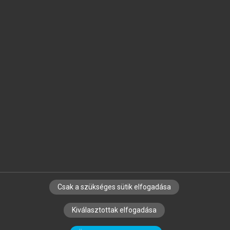
Jelöld meg a számodra fontos részeket, és
készíts
saját
jegyzeteket!
Egyéni előfizetéssel további
MeRSZ+ funkciókat
és
tartalmakat is elérhetsz.
Csak a szükséges sütik elfogadása
SZERZŐKNEK
CÉGEKNEK
KÖNYVTÁROSOKNAK
Kiválasztottak elfogadása
SZERKESZTÉSI ÉS LEKTORÁLÁSI ALAPELVEK