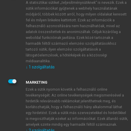
A statisztikai sütiket „teljesítménysütiknek” is nevezik. Ezek a
sütik információkat gyűjtenek a webhely használatának
módjáról, többek között arról, hogy milyen oldalakat keresett
ÚJ FIÓK LÉTREHOZÁSA
fel és milyen linkekre kattintott. Ezek az információk a
1 óra díjmentes hozzáférés
felhasználó azonosítására nem használhatóak, mivel az
adatok összesítettek és anonimizáltak. Céljuk kizárólag a
weboldal funkcióinak javítása. Ezek közé tartoznak a
E-MAIL-CÍM
harmadik féltől származó elemzési szolgáltatásokhoz
tartozó sütik; ilyen elemzési szolgáltatások a
látogatóelemzések, a hőtérképek és a közösségi
NÉV
médiaanalitika.
↓
1
szolgáltatás
JELSZÓ
MARKETING
Ezek a sütik nyomon követik a felhasználó online
tevékenységét. Az online tevékenységek megismerésével a
JELSZÓ ÚJRA
hirdetők relevánsabb reklámokat jeleníthetnek meg, és
korlátozhatják, hogy a felhasználó hány alkalommal láthat
egy hirdetést. Ezek a sütik más szervezetekkel és hirdetőkkel
is megoszthatják ezeket az információkat. Ezek állandó sütik,
Kérek értesítést a MeRSZ újdonságairól, akcióiról.
amelyek szinte mindig egy harmadik féltől származnak.
↓
2
szolgáltatás