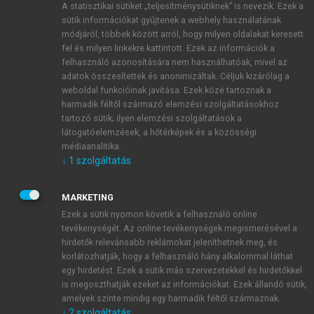
A statisztikai sütiket „teljesítménysütiknek” is nevezik. Ezek a
sütik információkat gyűjtenek a webhely használatának
módjáról, többek között arról, hogy milyen oldalakat keresett
ÚJ FIÓK LÉTREHOZÁSA
fel és milyen linkekre kattintott. Ezek az információk a
1 óra díjmentes hozzáférés
felhasználó azonosítására nem használhatóak, mivel az
adatok összesítettek és anonimizáltak. Céljuk kizárólag a
weboldal funkcióinak javítása. Ezek közé tartoznak a
E-MAIL-CÍM
harmadik féltől származó elemzési szolgáltatásokhoz
tartozó sütik; ilyen elemzési szolgáltatások a
látogatóelemzések, a hőtérképek és a közösségi
NÉV
médiaanalitika.
↓
1
szolgáltatás
JELSZÓ
MARKETING
Ezek a sütik nyomon követik a felhasználó online
tevékenységét. Az online tevékenységek megismerésével a
JELSZÓ ÚJRA
hirdetők relevánsabb reklámokat jeleníthetnek meg, és
korlátozhatják, hogy a felhasználó hány alkalommal láthat
egy hirdetést. Ezek a sütik más szervezetekkel és hirdetőkkel
is megoszthatják ezeket az információkat. Ezek állandó sütik,
Kérek értesítést a MeRSZ újdonságairól, akcióiról.
amelyek szinte mindig egy harmadik féltől származnak.
↓
2
szolgáltatás