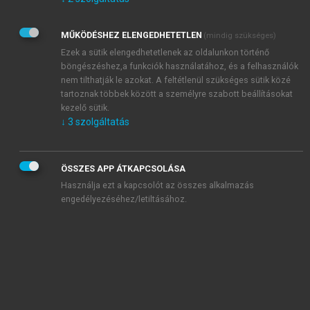
Kérek értesítést az Akadémiai Kiadó Zrt. újdonságairól,
akcióiról.
MŰKÖDÉSHEZ ELENGEDHETETLEN
(mindig szükséges)
Az
Adatkezelési tájékoztatóban
foglaltakat tudomásul
veszem és elfogadom.
Ezek a sütik elengedhetetlenek az oldalunkon történő
Az
Általános vásárlási feltételeket
, valamint a
szotar.net
és a
böngészéshez,a funkciók használatához, és a felhasználók
mersz.hu
oldalak licencszerződéseiben foglaltakat
nem tilthatják le azokat. A feltétlenül szükséges sütik közé
tudomásul veszem és elfogadom.
tartoznak többek között a személyre szabott beállításokat
kezelő sütik.
↓
3
szolgáltatás
KIPRÓBÁLOM
ÖSSZES APP ÁTKAPCSOLÁSA
Használja ezt a kapcsolót az összes alkalmazás
engedélyezéséhez/letiltásához.
MIÉRT ÉRDEMES A MERSZ ONLINE
OKOSKÖNYVTÁRAT HASZNÁLNI?