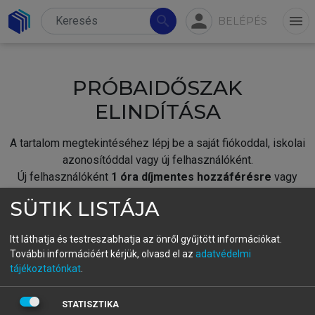
person
search
menu
BELÉPÉS
PRÓBAIDŐSZAK
ELINDÍTÁSA
A tartalom megtekintéséhez lépj be a saját fiókoddal, iskolai
azonosítóddal vagy új felhasználóként.
Új felhasználóként
1 óra díjmentes hozzáférésre
vagy
jogosult.
SÜTIK LISTÁJA
A próbaidőszak elindításához,
jelentkezz
be meglévő
fiókoddal,
vagy hozz létre új fiókot.
Itt láthatja és testreszabhatja az önről gyűjtött információkat.
További információért kérjük, olvasd el az
adatvédelmi
A regisztráció után a
próbaidőszak
automatikusan
elindul.
tájékoztatónkat
.
BELÉPÉS SAJÁT FIÓKKAL
STATISZTIKA