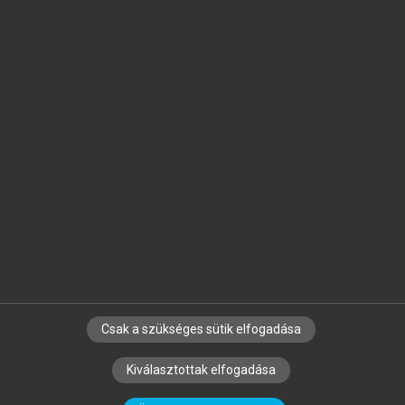
Jelöld meg a számodra fontos részeket, és
készíts
saját
jegyzeteket!
Egyéni előfizetéssel további
MeRSZ+ funkciókat
és
tartalmakat is elérhetsz.
Csak a szükséges sütik elfogadása
SZERZŐKNEK
CÉGEKNEK
KÖNYVTÁROSOKNAK
Kiválasztottak elfogadása
SZERKESZTÉSI ÉS LEKTORÁLÁSI ALAPELVEK