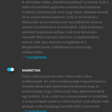
A statisztikai sütiket „teljesítménysütiknek” is nevezik. Ezek a
sütik információkat gyűjtenek a webhely használatának
módjáról, többek között arról, hogy milyen oldalakat keresett
ÚJ FIÓK LÉTREHOZÁSA
fel és milyen linkekre kattintott. Ezek az információk a
1 óra díjmentes hozzáférés
felhasználó azonosítására nem használhatóak, mivel az
adatok összesítettek és anonimizáltak. Céljuk kizárólag a
weboldal funkcióinak javítása. Ezek közé tartoznak a
E-MAIL-CÍM
harmadik féltől származó elemzési szolgáltatásokhoz
tartozó sütik; ilyen elemzési szolgáltatások a
látogatóelemzések, a hőtérképek és a közösségi
NÉV
médiaanalitika.
↓
1
szolgáltatás
JELSZÓ
MARKETING
Ezek a sütik nyomon követik a felhasználó online
tevékenységét. Az online tevékenységek megismerésével a
JELSZÓ ÚJRA
hirdetők relevánsabb reklámokat jeleníthetnek meg, és
korlátozhatják, hogy a felhasználó hány alkalommal láthat
egy hirdetést. Ezek a sütik más szervezetekkel és hirdetőkkel
is megoszthatják ezeket az információkat. Ezek állandó sütik,
Kérek értesítést a MeRSZ újdonságairól, akcióiról.
amelyek szinte mindig egy harmadik féltől származnak.
↓
2
szolgáltatás