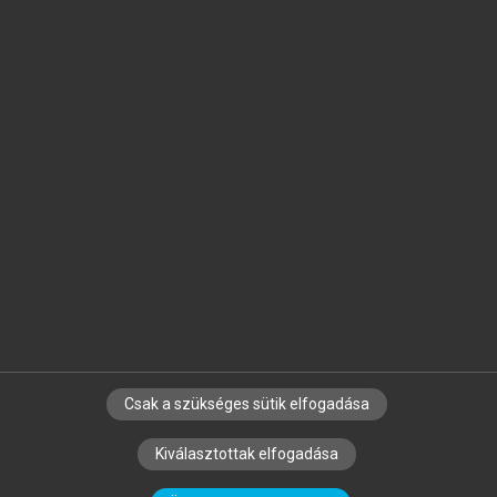
Jelöld meg a számodra fontos részeket, és
készíts
saját
jegyzeteket!
Egyéni előfizetéssel további
MeRSZ+ funkciókat
és
tartalmakat is elérhetsz.
Csak a szükséges sütik elfogadása
SZERZŐKNEK
CÉGEKNEK
KÖNYVTÁROSOKNAK
Kiválasztottak elfogadása
SZERKESZTÉSI ÉS LEKTORÁLÁSI ALAPELVEK