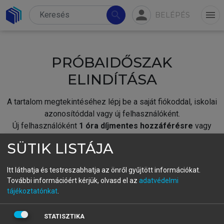
person
search
menu
BELÉPÉS
PRÓBAIDŐSZAK
ELINDÍTÁSA
A tartalom megtekintéséhez lépj be a saját fiókoddal, iskolai
azonosítóddal vagy új felhasználóként.
Új felhasználóként
1 óra díjmentes hozzáférésre
vagy
jogosult.
SÜTIK LISTÁJA
A próbaidőszak elindításához,
jelentkezz
be meglévő
fiókoddal,
vagy hozz létre új fiókot.
Itt láthatja és testreszabhatja az önről gyűjtött információkat.
További információért kérjük, olvasd el az
adatvédelmi
A regisztráció után a
próbaidőszak
automatikusan
elindul.
tájékoztatónkat
.
BELÉPÉS SAJÁT FIÓKKAL
STATISZTIKA