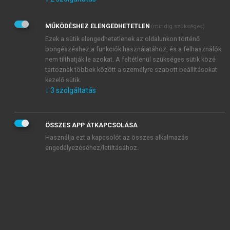
Kérek értesítést az Akadémiai Kiadó Zrt. újdonságairól,
akcióiról.
MŰKÖDÉSHEZ ELENGEDHETETLEN
(mindig szükséges)
Az
Adatkezelési tájékoztatóban
foglaltakat tudomásul
veszem és elfogadom.
Ezek a sütik elengedhetetlenek az oldalunkon történő
Az
Általános vásárlási feltételeket
, valamint a
szotar.net
és a
böngészéshez,a funkciók használatához, és a felhasználók
mersz.hu
oldalak licencszerződéseiben foglaltakat
nem tilthatják le azokat. A feltétlenül szükséges sütik közé
tudomásul veszem és elfogadom.
tartoznak többek között a személyre szabott beállításokat
kezelő sütik.
↓
3
szolgáltatás
KIPRÓBÁLOM
ÖSSZES APP ÁTKAPCSOLÁSA
Használja ezt a kapcsolót az összes alkalmazás
engedélyezéséhez/letiltásához.
MIÉRT ÉRDEMES A MERSZ ONLINE
OKOSKÖNYVTÁRAT HASZNÁLNI?