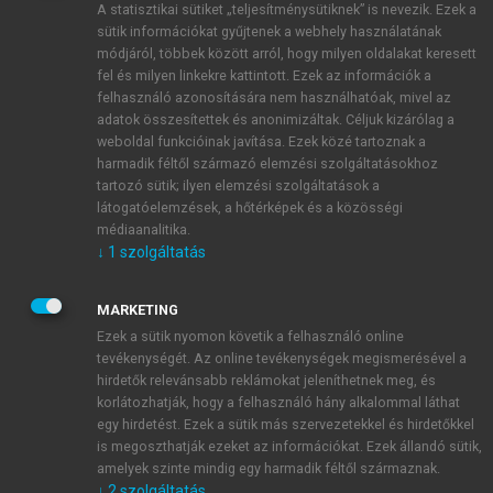
A statisztikai sütiket „teljesítménysütiknek” is nevezik. Ezek a
sütik információkat gyűjtenek a webhely használatának
módjáról, többek között arról, hogy milyen oldalakat keresett
ÚJ FIÓK LÉTREHOZÁSA
fel és milyen linkekre kattintott. Ezek az információk a
1 óra díjmentes hozzáférés
felhasználó azonosítására nem használhatóak, mivel az
adatok összesítettek és anonimizáltak. Céljuk kizárólag a
weboldal funkcióinak javítása. Ezek közé tartoznak a
E-MAIL-CÍM
harmadik féltől származó elemzési szolgáltatásokhoz
tartozó sütik; ilyen elemzési szolgáltatások a
látogatóelemzések, a hőtérképek és a közösségi
NÉV
médiaanalitika.
↓
1
szolgáltatás
JELSZÓ
MARKETING
Ezek a sütik nyomon követik a felhasználó online
tevékenységét. Az online tevékenységek megismerésével a
JELSZÓ ÚJRA
hirdetők relevánsabb reklámokat jeleníthetnek meg, és
korlátozhatják, hogy a felhasználó hány alkalommal láthat
egy hirdetést. Ezek a sütik más szervezetekkel és hirdetőkkel
is megoszthatják ezeket az információkat. Ezek állandó sütik,
Kérek értesítést a MeRSZ újdonságairól, akcióiról.
amelyek szinte mindig egy harmadik féltől származnak.
↓
2
szolgáltatás