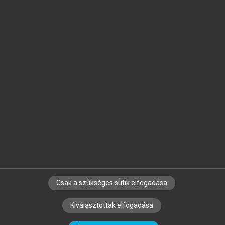
Jelöld meg a számodra fontos részeket, és
készíts
saját
jegyzeteket!
Egyéni előfizetéssel további
MeRSZ+ funkciókat
és
tartalmakat is elérhetsz.
Csak a szükséges sütik elfogadása
SZERZŐKNEK
CÉGEKNEK
KÖNYVTÁROSOKNAK
Kiválasztottak elfogadása
SZERKESZTÉSI ÉS LEKTORÁLÁSI ALAPELVEK