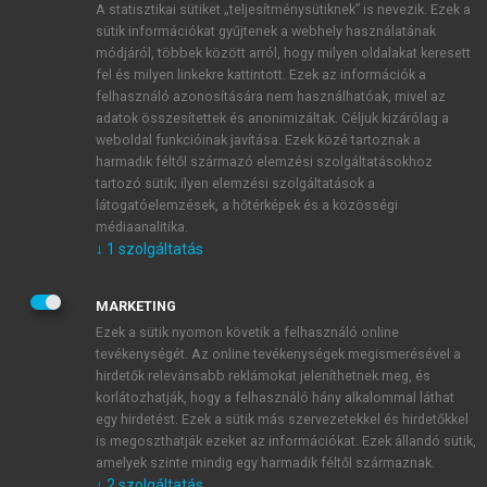
A statisztikai sütiket „teljesítménysütiknek” is nevezik. Ezek a
sütik információkat gyűjtenek a webhely használatának
módjáról, többek között arról, hogy milyen oldalakat keresett
ÚJ FIÓK LÉTREHOZÁSA
fel és milyen linkekre kattintott. Ezek az információk a
1 óra díjmentes hozzáférés
felhasználó azonosítására nem használhatóak, mivel az
adatok összesítettek és anonimizáltak. Céljuk kizárólag a
weboldal funkcióinak javítása. Ezek közé tartoznak a
E-MAIL-CÍM
harmadik féltől származó elemzési szolgáltatásokhoz
tartozó sütik; ilyen elemzési szolgáltatások a
látogatóelemzések, a hőtérképek és a közösségi
NÉV
médiaanalitika.
↓
1
szolgáltatás
JELSZÓ
MARKETING
Ezek a sütik nyomon követik a felhasználó online
tevékenységét. Az online tevékenységek megismerésével a
JELSZÓ ÚJRA
hirdetők relevánsabb reklámokat jeleníthetnek meg, és
korlátozhatják, hogy a felhasználó hány alkalommal láthat
egy hirdetést. Ezek a sütik más szervezetekkel és hirdetőkkel
is megoszthatják ezeket az információkat. Ezek állandó sütik,
Kérek értesítést a MeRSZ újdonságairól, akcióiról.
amelyek szinte mindig egy harmadik féltől származnak.
↓
2
szolgáltatás