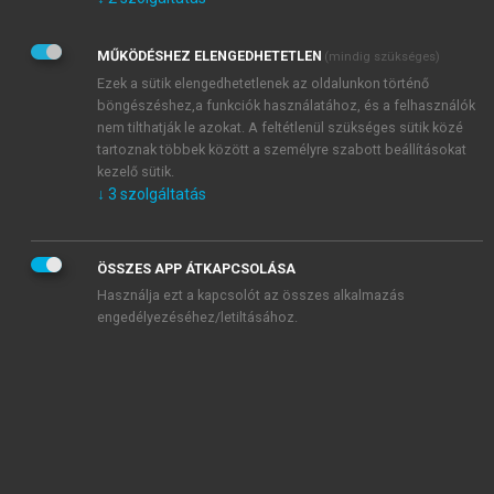
Kérek értesítést az Akadémiai Kiadó Zrt. újdonságairól,
akcióiról.
MŰKÖDÉSHEZ ELENGEDHETETLEN
(mindig szükséges)
Az
Adatkezelési tájékoztatóban
foglaltakat tudomásul
veszem és elfogadom.
Ezek a sütik elengedhetetlenek az oldalunkon történő
Az
Általános vásárlási feltételeket
, valamint a
szotar.net
és a
böngészéshez,a funkciók használatához, és a felhasználók
mersz.hu
oldalak licencszerződéseiben foglaltakat
nem tilthatják le azokat. A feltétlenül szükséges sütik közé
tudomásul veszem és elfogadom.
tartoznak többek között a személyre szabott beállításokat
kezelő sütik.
↓
3
szolgáltatás
KIPRÓBÁLOM
ÖSSZES APP ÁTKAPCSOLÁSA
Használja ezt a kapcsolót az összes alkalmazás
engedélyezéséhez/letiltásához.
MIÉRT ÉRDEMES A MERSZ ONLINE
OKOSKÖNYVTÁRAT HASZNÁLNI?