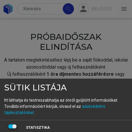
person
search
menu
BELÉPÉS
PRÓBAIDŐSZAK
ELINDÍTÁSA
A tartalom megtekintéséhez lépj be a saját fiókoddal, iskolai
azonosítóddal vagy új felhasználóként.
Új felhasználóként
1 óra díjmentes hozzáférésre
vagy
jogosult.
SÜTIK LISTÁJA
A próbaidőszak elindításához,
jelentkezz
be meglévő
fiókoddal,
vagy hozz létre új fiókot.
Itt láthatja és testreszabhatja az önről gyűjtött információkat.
További információért kérjük, olvasd el az
adatvédelmi
A regisztráció után a
próbaidőszak
automatikusan
elindul.
tájékoztatónkat
.
BELÉPÉS SAJÁT FIÓKKAL
STATISZTIKA