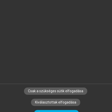
Jelöld meg a számodra fontos részeket, és
készíts
saját
jegyzeteket!
Egyéni előfizetéssel további
MeRSZ+ funkciókat
és
tartalmakat is elérhetsz.
Csak a szükséges sütik elfogadása
SZERZŐKNEK
CÉGEKNEK
KÖNYVTÁROSOKNAK
Kiválasztottak elfogadása
SZERKESZTÉSI ÉS LEKTORÁLÁSI ALAPELVEK