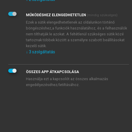
Kérek értesítést az Akadémiai Kiadó Zrt. újdonságairól,
akcióiról.
MŰKÖDÉSHEZ ELENGEDHETETLEN
(mindig szükséges)
Az
Adatkezelési tájékoztatóban
foglaltakat tudomásul
veszem és elfogadom.
Ezek a sütik elengedhetetlenek az oldalunkon történő
Az
Általános vásárlási feltételeket
, valamint a
szotar.net
és a
böngészéshez,a funkciók használatához, és a felhasználók
mersz.hu
oldalak licencszerződéseiben foglaltakat
nem tilthatják le azokat. A feltétlenül szükséges sütik közé
tudomásul veszem és elfogadom.
tartoznak többek között a személyre szabott beállításokat
kezelő sütik.
↓
3
szolgáltatás
KIPRÓBÁLOM
ÖSSZES APP ÁTKAPCSOLÁSA
Használja ezt a kapcsolót az összes alkalmazás
engedélyezéséhez/letiltásához.
MIÉRT ÉRDEMES A MERSZ ONLINE
OKOSKÖNYVTÁRAT HASZNÁLNI?