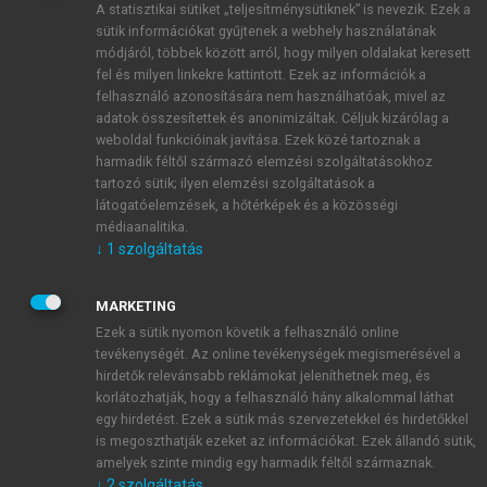
A statisztikai sütiket „teljesítménysütiknek” is nevezik. Ezek a
sütik információkat gyűjtenek a webhely használatának
módjáról, többek között arról, hogy milyen oldalakat keresett
ÚJ FIÓK LÉTREHOZÁSA
fel és milyen linkekre kattintott. Ezek az információk a
1 óra díjmentes hozzáférés
felhasználó azonosítására nem használhatóak, mivel az
adatok összesítettek és anonimizáltak. Céljuk kizárólag a
weboldal funkcióinak javítása. Ezek közé tartoznak a
E-MAIL-CÍM
harmadik féltől származó elemzési szolgáltatásokhoz
tartozó sütik; ilyen elemzési szolgáltatások a
látogatóelemzések, a hőtérképek és a közösségi
NÉV
médiaanalitika.
↓
1
szolgáltatás
JELSZÓ
MARKETING
Ezek a sütik nyomon követik a felhasználó online
tevékenységét. Az online tevékenységek megismerésével a
JELSZÓ ÚJRA
hirdetők relevánsabb reklámokat jeleníthetnek meg, és
korlátozhatják, hogy a felhasználó hány alkalommal láthat
egy hirdetést. Ezek a sütik más szervezetekkel és hirdetőkkel
is megoszthatják ezeket az információkat. Ezek állandó sütik,
Kérek értesítést a MeRSZ újdonságairól, akcióiról.
amelyek szinte mindig egy harmadik féltől származnak.
↓
2
szolgáltatás