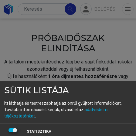
person
search
menu
BELÉPÉS
PRÓBAIDŐSZAK
ELINDÍTÁSA
A tartalom megtekintéséhez lépj be a saját fiókoddal, iskolai
azonosítóddal vagy új felhasználóként.
Új felhasználóként
1 óra díjmentes hozzáférésre
vagy
jogosult.
SÜTIK LISTÁJA
A próbaidőszak elindításához,
jelentkezz
be meglévő
fiókoddal,
vagy hozz létre új fiókot.
Itt láthatja és testreszabhatja az önről gyűjtött információkat.
További információért kérjük, olvasd el az
adatvédelmi
A regisztráció után a
próbaidőszak
automatikusan
elindul.
tájékoztatónkat
.
BELÉPÉS SAJÁT FIÓKKAL
STATISZTIKA