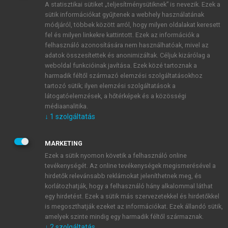
A statisztikai sütiket „teljesítménysütiknek” is nevezik. Ezek a
sütik információkat gyűjtenek a webhely használatának
módjáról, többek között arról, hogy milyen oldalakat keresett
ÚJ FIÓK LÉTREHOZÁSA
fel és milyen linkekre kattintott. Ezek az információk a
1 óra díjmentes hozzáférés
felhasználó azonosítására nem használhatóak, mivel az
adatok összesítettek és anonimizáltak. Céljuk kizárólag a
weboldal funkcióinak javítása. Ezek közé tartoznak a
E-MAIL-CÍM
harmadik féltől származó elemzési szolgáltatásokhoz
tartozó sütik; ilyen elemzési szolgáltatások a
látogatóelemzések, a hőtérképek és a közösségi
NÉV
médiaanalitika.
↓
1
szolgáltatás
JELSZÓ
MARKETING
Ezek a sütik nyomon követik a felhasználó online
tevékenységét. Az online tevékenységek megismerésével a
JELSZÓ ÚJRA
hirdetők relevánsabb reklámokat jeleníthetnek meg, és
korlátozhatják, hogy a felhasználó hány alkalommal láthat
egy hirdetést. Ezek a sütik más szervezetekkel és hirdetőkkel
is megoszthatják ezeket az információkat. Ezek állandó sütik,
Kérek értesítést a MeRSZ újdonságairól, akcióiról.
amelyek szinte mindig egy harmadik féltől származnak.
↓
2
szolgáltatás