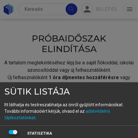
person
search
menu
BELÉPÉS
PRÓBAIDŐSZAK
ELINDÍTÁSA
A tartalom megtekintéséhez lépj be a saját fiókoddal, iskolai
azonosítóddal vagy új felhasználóként.
Új felhasználóként
1 óra díjmentes hozzáférésre
vagy
jogosult.
SÜTIK LISTÁJA
A próbaidőszak elindításához,
jelentkezz
be meglévő
fiókoddal,
vagy hozz létre új fiókot.
Itt láthatja és testreszabhatja az önről gyűjtött információkat.
További információért kérjük, olvasd el az
adatvédelmi
A regisztráció után a
próbaidőszak
automatikusan
elindul.
tájékoztatónkat
.
BELÉPÉS SAJÁT FIÓKKAL
STATISZTIKA