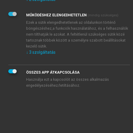
Kérek értesítést az Akadémiai Kiadó Zrt. újdonságairól,
akcióiról.
MŰKÖDÉSHEZ ELENGEDHETETLEN
(mindig szükséges)
Az
Adatkezelési tájékoztatóban
foglaltakat tudomásul
veszem és elfogadom.
Ezek a sütik elengedhetetlenek az oldalunkon történő
Az
Általános vásárlási feltételeket
, valamint a
szotar.net
és a
böngészéshez,a funkciók használatához, és a felhasználók
mersz.hu
oldalak licencszerződéseiben foglaltakat
nem tilthatják le azokat. A feltétlenül szükséges sütik közé
tudomásul veszem és elfogadom.
tartoznak többek között a személyre szabott beállításokat
kezelő sütik.
↓
3
szolgáltatás
KIPRÓBÁLOM
ÖSSZES APP ÁTKAPCSOLÁSA
Használja ezt a kapcsolót az összes alkalmazás
engedélyezéséhez/letiltásához.
MIÉRT ÉRDEMES A MERSZ ONLINE
OKOSKÖNYVTÁRAT HASZNÁLNI?