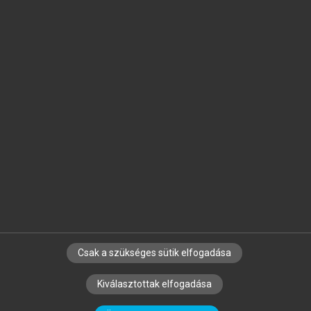
Jelöld meg a számodra fontos részeket, és
készíts
saját
jegyzeteket!
Egyéni előfizetéssel további
MeRSZ+ funkciókat
és
tartalmakat is elérhetsz.
Csak a szükséges sütik elfogadása
SZERZŐKNEK
CÉGEKNEK
KÖNYVTÁROSOKNAK
Kiválasztottak elfogadása
SZERKESZTÉSI ÉS LEKTORÁLÁSI ALAPELVEK