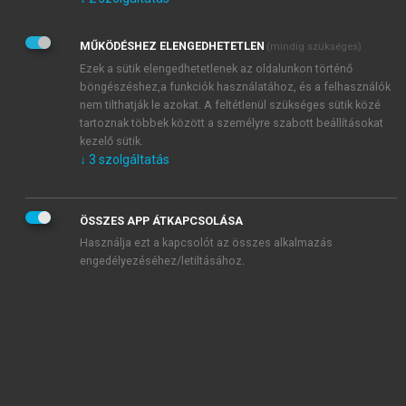
Kérek értesítést az Akadémiai Kiadó Zrt. újdonságairól,
akcióiról.
MŰKÖDÉSHEZ ELENGEDHETETLEN
(mindig szükséges)
Az
Adatkezelési tájékoztatóban
foglaltakat tudomásul
veszem és elfogadom.
Ezek a sütik elengedhetetlenek az oldalunkon történő
Az
Általános vásárlási feltételeket
, valamint a
szotar.net
és a
böngészéshez,a funkciók használatához, és a felhasználók
mersz.hu
oldalak licencszerződéseiben foglaltakat
nem tilthatják le azokat. A feltétlenül szükséges sütik közé
tudomásul veszem és elfogadom.
tartoznak többek között a személyre szabott beállításokat
kezelő sütik.
↓
3
szolgáltatás
KIPRÓBÁLOM
ÖSSZES APP ÁTKAPCSOLÁSA
Használja ezt a kapcsolót az összes alkalmazás
engedélyezéséhez/letiltásához.
MIÉRT ÉRDEMES A MERSZ ONLINE
OKOSKÖNYVTÁRAT HASZNÁLNI?