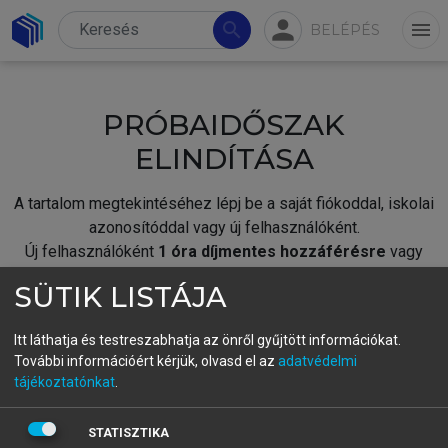
person
search
menu
BELÉPÉS
PRÓBAIDŐSZAK
ELINDÍTÁSA
A tartalom megtekintéséhez lépj be a saját fiókoddal, iskolai
azonosítóddal vagy új felhasználóként.
Új felhasználóként
1 óra díjmentes hozzáférésre
vagy
jogosult.
SÜTIK LISTÁJA
A próbaidőszak elindításához,
jelentkezz
be meglévő
fiókoddal,
vagy hozz létre új fiókot.
Itt láthatja és testreszabhatja az önről gyűjtött információkat.
További információért kérjük, olvasd el az
adatvédelmi
A regisztráció után a
próbaidőszak
automatikusan
elindul.
tájékoztatónkat
.
BELÉPÉS SAJÁT FIÓKKAL
STATISZTIKA