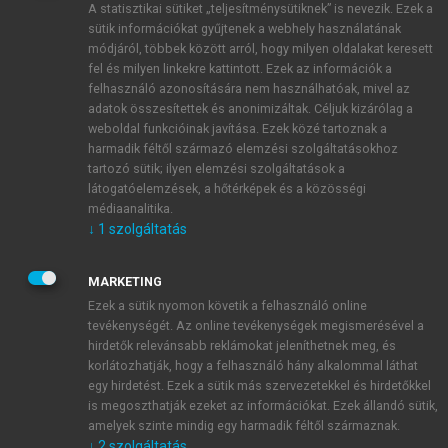
A statisztikai sütiket „teljesítménysütiknek” is nevezik. Ezek a
sütik információkat gyűjtenek a webhely használatának
módjáról, többek között arról, hogy milyen oldalakat keresett
ÚJ FIÓK LÉTREHOZÁSA
fel és milyen linkekre kattintott. Ezek az információk a
1 óra díjmentes hozzáférés
felhasználó azonosítására nem használhatóak, mivel az
adatok összesítettek és anonimizáltak. Céljuk kizárólag a
weboldal funkcióinak javítása. Ezek közé tartoznak a
E-MAIL-CÍM
harmadik féltől származó elemzési szolgáltatásokhoz
tartozó sütik; ilyen elemzési szolgáltatások a
látogatóelemzések, a hőtérképek és a közösségi
NÉV
médiaanalitika.
↓
1
szolgáltatás
JELSZÓ
MARKETING
Ezek a sütik nyomon követik a felhasználó online
tevékenységét. Az online tevékenységek megismerésével a
JELSZÓ ÚJRA
hirdetők relevánsabb reklámokat jeleníthetnek meg, és
korlátozhatják, hogy a felhasználó hány alkalommal láthat
egy hirdetést. Ezek a sütik más szervezetekkel és hirdetőkkel
is megoszthatják ezeket az információkat. Ezek állandó sütik,
Kérek értesítést a MeRSZ újdonságairól, akcióiról.
amelyek szinte mindig egy harmadik féltől származnak.
↓
2
szolgáltatás