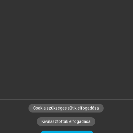
Jelöld meg a számodra fontos részeket, és
készíts
saját
jegyzeteket!
Egyéni előfizetéssel további
MeRSZ+ funkciókat
és
tartalmakat is elérhetsz.
Csak a szükséges sütik elfogadása
SZERZŐKNEK
CÉGEKNEK
KÖNYVTÁROSOKNAK
Kiválasztottak elfogadása
SZERKESZTÉSI ÉS LEKTORÁLÁSI ALAPELVEK