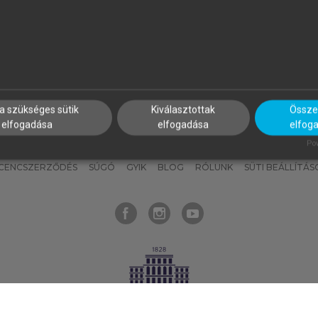
nyokat, hogy bármikor azonnal
részeket, és
készíts
saj
hozzájuk férhess!
jegyzeteket!
a szükséges sütik
Kiválasztottak
Összes
elfogadása
elfogadása
elfog
KNAK
SZERKESZTÉSI ÉS LEKTORÁLÁSI ALAPELVEK
MI – ÁLTALÁNOS
Pow
ICENCSZERZŐDÉS
SÚGÓ
GYIK
BLOG
RÓLUNK
SÜTI BEÁLLÍTÁS