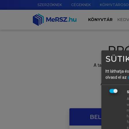
SZERZŐKNEK
CÉGEKNEK
KÖNYVTÁROSO
KÖNYVTÁR
KED
PR
SÜTIK
A tartalom megtek
Itt láthatja 
olvasd el az
A próbaidősza
S
A
w
m
BELÉPÉS SAJ
h
f
s