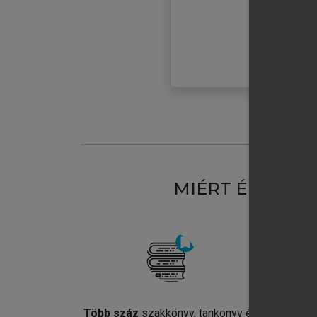
MIÉRT ÉRDEME
Több száz
szakkönyv, tankönyv és
Jel