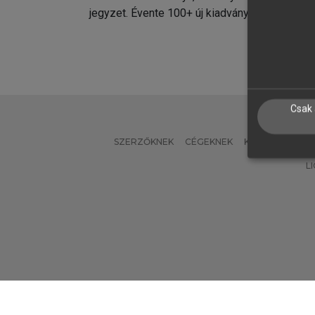
jegyzet. Évente 100+ új kiadvány.
kiadvá
Csak 
SZERZŐKNEK
CÉGEKNEK
KÖNYVTÁROSO
L
Verzió: 2.7.2