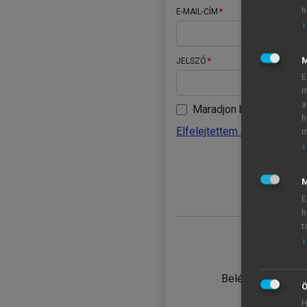
h
E-MAIL-CÍM
↓
JELSZÓ
E
m
a
Maradjon belépve
h
Elfelejtettem a jelszavamat
m
↓
BELÉ
M
E
h
t
↓
TANULÓ
Belépés intézmén
Ö
H