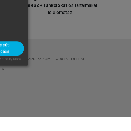
át
MeRSZ+ funkciókat
és tartalmakat
is elérhetsz.
 süti
adása
 IRÁNYELVEK
IMPRESSZUM
ADATVÉDELEM
ered by Klaro!
OK