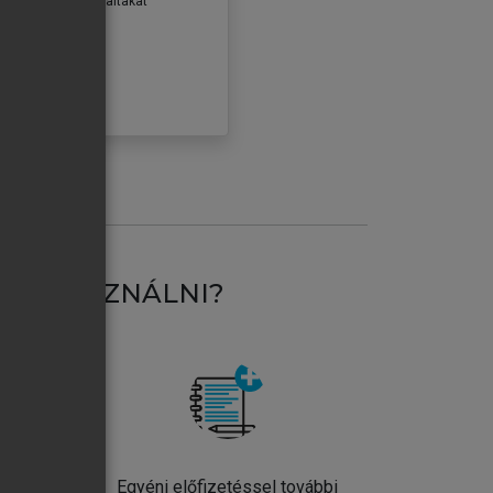
erződéseiben foglaltakat
ogadom.
ÓBÁLOM
AT HASZNÁLNI?
ntos
Egyéni előfizetéssel további