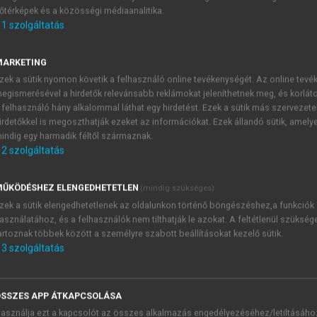
őtérképek és a közösségi médiaanalitika.
E-MAIL-CÍM
1
szolgáltatás
MARKETING
NÉV
zek a sütik nyomon követik a felhasználó online tevékenységét. Az online tev
egismerésével a hirdetők relevánsabb reklámokat jeleníthetnek meg, és korlát
 felhasználó hány alkalommal láthat egy hirdetést. Ezek a sütik más szervezete
JELSZÓ
irdetőkkel is megoszthatják ezeket az információkat. Ezek állandó sütik, amely
indig egy harmadik féltől származnak.
2
szolgáltatás
JELSZÓ ÚJRA
PÉS
ŰKÖDÉSHEZ ELENGEDHETETLEN
(mindig szükséges)
zek a sütik elengedhetetlenek az oldalunkon történő böngészéshez,a funkciók
asználatához, és a felhasználók nem tilthatják le azokat. A feltétlenül szükség
Kérek értesítést a MeRSZ új
artoznak többek között a személyre szabott beállításokat kezelő sütik.
Kérek értesítést az Akadémi
3
szolgáltatás
akcióiról.
 VAGY?
Az
Adatkezelési tájékozta
yi azonosítóval
veszem és elfogadom.
SSZES APP ÁTKAPCSOLÁSA
Az
Általános vásárlási felt
asználja ezt a kapcsolót az összes alkalmazás engedélyezéséhez/letiltásáho