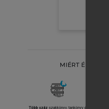
MIÉRT ÉRDEME
Több száz
szakkönyv, tankönyv és
Jel