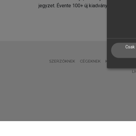
jegyzet. Évente 100+ új kiadvány.
kiadvá
Csak 
SZERZŐKNEK
CÉGEKNEK
KÖNYVTÁROSO
L
Verzió: 2.7.2