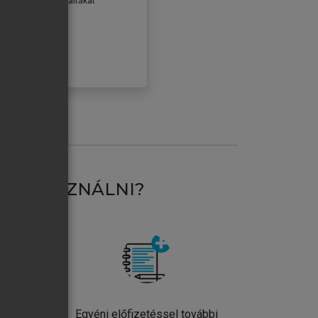
erződéseiben foglaltakat
ogadom.
ÓBÁLOM
AT HASZNÁLNI?
ntos
Egyéni előfizetéssel további