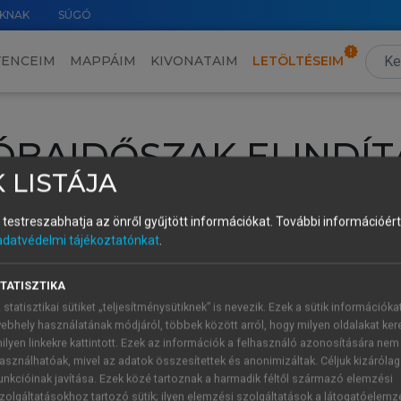
KNAK
SÚGÓ
VENCEIM
MAPPÁIM
KIVONATAIM
LETÖLTÉSEIM
ÓBAIDŐSZAK ELINDÍT
 LISTÁJA
intéséhez lépj be a saját fiókoddal, iskolai azonosítóddal vagy ú
és testreszabhatja az önről gyűjtött információkat.
További információért 
Új felhasználóként
1 óra díjmentes hozzáférésre
vagy jogosult
adatvédelmi tájékoztatónkat
.
k elindításához,
jelentkezz
be meglévő fiókoddal,
vagy hozz lé
A regisztráció után a
próbaidőszak
automatikusan
elindul.
TATISZTIKA
 statisztikai sütiket „teljesítménysütiknek” is nevezik. Ezek a sütik információka
ebhely használatának módjáról, többek között arról, hogy milyen oldalakat kere
ilyen linkekre kattintott. Ezek az információk a felhasználó azonosítására nem
ÚJ FIÓK 
ÁT FIÓKKAL
asználhatóak, mivel az adatok összesítettek és anonimizáltak. Céljuk kizáróla
1 óra díjme
unkcióinak javítása. Ezek közé tartoznak a harmadik féltől származó elemzési
zolgáltatásokhoz tartozó sütik; ilyen elemzési szolgáltatások a látogatóelemz