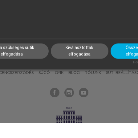
nyokat, hogy bármikor azonnal
részeket, és
készíts
saj
hozzájuk férhess!
jegyzeteket!
a szükséges sütik
Kiválasztottak
Összes
elfogadása
elfogadása
elfog
KNAK
SZERKESZTÉSI ÉS LEKTORÁLÁSI ALAPELVEK
MI – ÁLTALÁNOS
Pow
ICENCSZERZŐDÉS
SÚGÓ
GYIK
BLOG
RÓLUNK
SÜTI BEÁLLÍTÁS