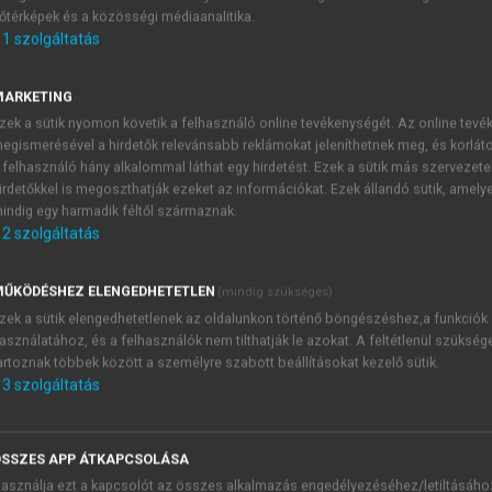
őtérképek és a közösségi médiaanalitika.
E-MAIL-CÍM
1
szolgáltatás
MARKETING
NÉV
zek a sütik nyomon követik a felhasználó online tevékenységét. Az online tev
egismerésével a hirdetők relevánsabb reklámokat jeleníthetnek meg, és korlát
 felhasználó hány alkalommal láthat egy hirdetést. Ezek a sütik más szervezete
JELSZÓ
irdetőkkel is megoszthatják ezeket az információkat. Ezek állandó sütik, amely
indig egy harmadik féltől származnak.
2
szolgáltatás
JELSZÓ ÚJRA
PÉS
ŰKÖDÉSHEZ ELENGEDHETETLEN
(mindig szükséges)
zek a sütik elengedhetetlenek az oldalunkon történő böngészéshez,a funkciók
asználatához, és a felhasználók nem tilthatják le azokat. A feltétlenül szükség
Kérek értesítést a MeRSZ új
artoznak többek között a személyre szabott beállításokat kezelő sütik.
Kérek értesítést az Akadémi
3
szolgáltatás
akcióiról.
 VAGY?
Az
Adatkezelési tájékozta
yi azonosítóval
veszem és elfogadom.
SSZES APP ÁTKAPCSOLÁSA
Az
Általános vásárlási felt
asználja ezt a kapcsolót az összes alkalmazás engedélyezéséhez/letiltásáho