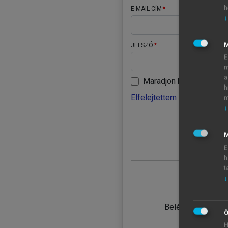
h
E-MAIL-CÍM
↓
JELSZÓ
E
m
a
Maradjon belépve
h
Elfelejtettem a jelszavamat
m
↓
BELÉ
M
E
h
t
↓
TANULÓ
Belépés intézmén
Ö
H