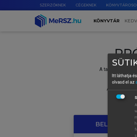
SZERZŐKNEK
CÉGEKNEK
KÖNYVTÁROSO
KÖNYVTÁR
KED
PR
SÜTIK
A tartalom megtek
Itt láthatja 
olvasd el az
A próbaidősza
S
A
w
m
BELÉPÉS SAJ
h
f
s