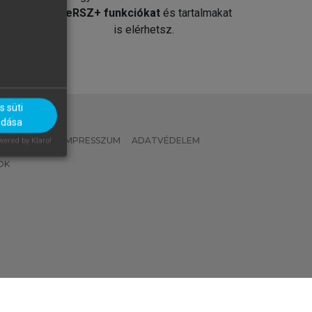
át
MeRSZ+ funkciókat
és tartalmakat
is elérhetsz.
 süti
adása
 IRÁNYELVEK
IMPRESSZUM
ADATVÉDELEM
ered by Klaro!
OK