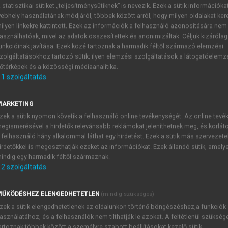
 statisztikai sütiket „teljesítménysütiknek” is nevezik. Ezek a sütik információka
ebhely használatának módjáról, többek között arról, hogy milyen oldalakat kere
ilyen linkekre kattintott. Ezek az információk a felhasználó azonosítására nem
s
asználhatóak, mivel az adatok összesítettek és anonimizáltak. Céljuk kizáróla
unkcióinak javítása. Ezek közé tartoznak a harmadik féltől származó elemzési
zolgáltatásokhoz tartozó sütik; ilyen elemzési szolgáltatások a látogatóelemz
őtérképek és a közösségi médiaanalitika.
1
szolgáltatás
ruházás munkamenete és dokument
MARKETING
ltségvonzatát a projektfejlesztő/beruházó szervezet befektet
zek a sütik nyomon követik a felhasználó online tevékenységét. Az online tev
sztési dokumentumba foglalt
beruházási cé
l példánkban egyrés
egismerésével a hirdetők relevánsabb reklámokat jeleníthetnek meg, és korlát
n elérhető haszonszerzés (közcélú beruházás esetén esetleg csa
 felhasználó hány alkalommal láthat egy hirdetést. Ezek a sütik más szervezete
 első lépcsőben a létesítés előkészítéséről kell határozni.
irdetőkkel is megoszthatják ezeket az információkat. Ezek állandó sütik, amely
keit szolgáló tervezőt kell bevonni. A különféle projekt-el
indig egy harmadik féltől származnak.
shez ezen túlmenően a finanszírozás és a pénzforgalom 
2
szolgáltatás
tóbbit a beruházás teljes élettartamára kitekintő
üzleti terv
galapozott üzleti terv a hitelkérelem elbírálásához is elen
ŰKÖDÉSHEZ ELENGEDHETETLEN
(mindig szükséges)
is megkövetelik.
zek a sütik elengedhetetlenek az oldalunkon történő böngészéshez,a funkciók
asználatához, és a felhasználók nem tilthatják le azokat. A feltétlenül szükség
artoznak többek között a személyre szabott beállításokat kezelő sütik.