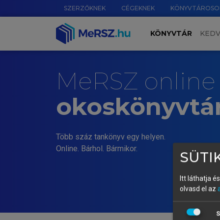
SZERZŐKNEK
CÉGEKNEK
KÖNYVTÁROSO
KÖNYVTÁR
KED
MeRSZ online
okoskönyvtá
Több száz tankönyv egy helyen.
Online. Bárhol. Bármikor.
SÜTIK
Itt láthatja 
olvasd el az
S