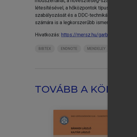
módszertanát, a hőveszteség-számítást, a távhőe
létesítésével, a hőközpontok típusaival, kapcs
szabályozását és a DDC-technikákat, a telemec
chevron_right
IV
számára is a legkorszerűbb ismeretanyagot közv
chevron_right
M
Hivatkozás:
https://mersz.hu/garbai-jasper-tavh
F
BIBTEX
ENDNOTE
MENDELEY
ZOTERO
TOVÁBB A KÖNYVT