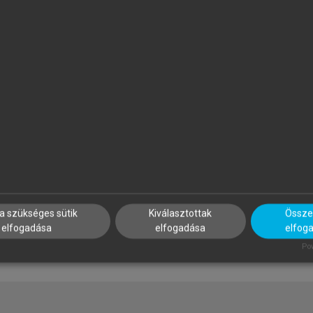
ÖLD ANDRÁS, CSOKNYAI TAMÁS,
BÁN KRISZTIÁN PÉTER, KAT
ORVÁTH MIKLÓS, SZALAY ZSUZSA
GÉZA, HLINKA JÓZSEF, SZAB
GERGELY
z épületenergetika alapjai
Anyagtechnológiai példatár
a szükséges sütik
Kiválasztottak
Összes
elfogadása
elfogadása
elfog
Pow