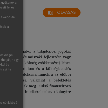
t gyűjtenek a
sett fel és
menu_book
OLVASÁS
g a weboldal
ések, a
umai
ői döntés céljából a tulajdonosi jogokat
ékenységek
zt a hőtermelés műszaki fejlesztése vagy
ozhatják, hogy
k a termelési költség csökkentése) lehet.
kkel és
 A műszaki tartalom és a költségbecslés
ek szinte
őkészítési tervdokumentumokra az előbbi
megtervezése, valamint a befektetés
ben
fogalmazzák meg. Külső finanszírozó
gedhetetlen. A hitelkérelemhez többnyire
es sütik közé