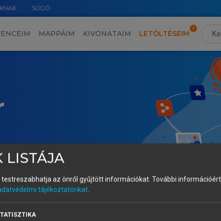
KNAK
SÚGÓ
VENCEIM
MAPPÁIM
KIVONATAIM
LETÖLTÉSEIM
r
 LISTÁJA
és testreszabhatja az önről gyűjtött információkat.
További információért 
adatvédelmi tájékoztatónkat
.
TATISZTIKA