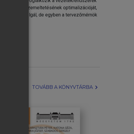
és tervezését. Foglalkozik a vezetékrendszerek
ezésének és üzemeltetésének optimalizációját,
nkönyvként szolgál, de egyben a tervezőmérnök
chevron_right
TOVÁBB A KÖNYVTÁRBA