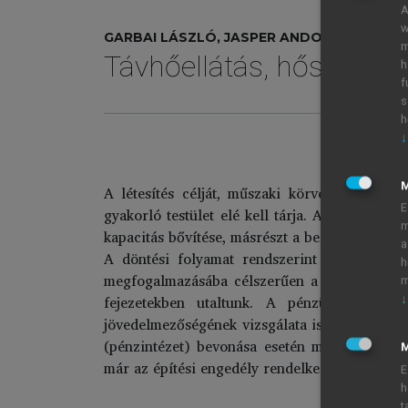
A
w
GARBAI LÁSZLÓ, JASPER ANDOR
m
Távhőellátás, hőszállítá
h
f
s
h
↓
A be
A létesítés célját, műszaki körvonalait és kö
E
gyakorló testület elé kell tárja. Az előterje
m
kapacitás bővítése, másrészt a befektetés révé
a
A döntési folyamat rendszerint többlépcsős,
h
megfogalmazásába célszerűen a beruházó érde
m
fejezetekben utaltunk. A pénzügyi dönté
↓
jövedelmezőségének vizsgálata is szükséges. U
(pénzintézet) bevonása esetén megfelelően me
M
már az építési engedély rendelkezésre állását 
E
h
t