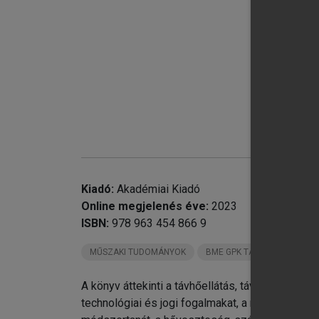
chevron_right
chevron_right
chevron_right
Kiadó:
Akadémiai Kiadó
Online megjelenés éve:
2023
chevron_right
ISBN:
978 963 454 866 9
chevron_right
chevron_right
MŰSZAKI TUDOMÁNYOK
BME GPK TANKÖNYVEK
A könyv áttekinti a távhőellátás, távhőszállítá
chevron_right
technológiai és jogi fogalmakat, a rendszerek f
chevron_right