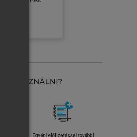
erződéseiben foglaltakat
ogadom.
ÓBÁLOM
AT HASZNÁLNI?
ntos
Egyéni előfizetéssel további