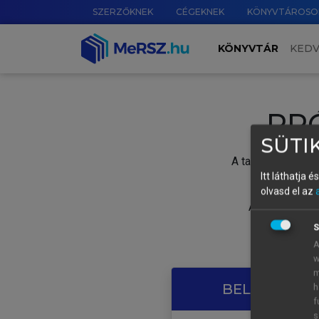
SZERZŐKNEK
CÉGEKNEK
KÖNYVTÁROSO
KÖNYVTÁR
KED
PR
SÜTIK
A tartalom megtek
Itt láthatja 
olvasd el az
A próbaidősza
S
A
w
m
BELÉPÉS SAJ
h
f
s