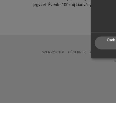
jegyzet. Évente 100+ új kiadvány.
kiadvá
Csak 
SZERZŐKNEK
CÉGEKNEK
KÖNYVTÁROSO
L
Verzió: 2.7.2