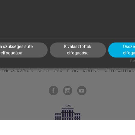
nyokat, hogy bármikor azonnal
részeket, és
készíts
saj
hozzájuk férhess!
jegyzeteket!
a szükséges sütik
Kiválasztottak
Összes
elfogadása
elfogadása
elfog
KNAK
SZERKESZTÉSI ÉS LEKTORÁLÁSI ALAPELVEK
MI – ÁLTALÁNOS
Pow
ICENCSZERZŐDÉS
SÚGÓ
GYIK
BLOG
RÓLUNK
SÜTI BEÁLLÍTÁS