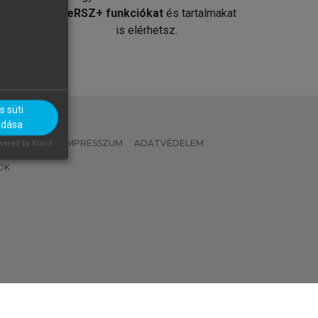
át
MeRSZ+ funkciókat
és tartalmakat
is elérhetsz.
 süti
adása
 IRÁNYELVEK
IMPRESSZUM
ADATVÉDELEM
ered by Klaro!
OK