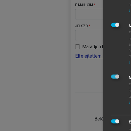
h
E-MAIL-CÍM
↓
JELSZÓ
E
m
a
Maradjon belépve
h
Elfelejtettem a jelszavamat
m
↓
BELÉ
M
E
h
t
↓
TANULÓ
Belépés intézmén
Ö
H