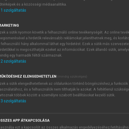
őtérképek és a közösségi médiaanalitika.
E-MAIL-CÍM
1
szolgáltatás
MARKETING
NÉV
zek a sütik nyomon követik a felhasználó online tevékenységét. Az online tev
egismerésével a hirdetők relevánsabb reklámokat jeleníthetnek meg, és korlát
 felhasználó hány alkalommal láthat egy hirdetést. Ezek a sütik más szervezete
JELSZÓ
irdetőkkel is megoszthatják ezeket az információkat. Ezek állandó sütik, amely
indig egy harmadik féltől származnak.
2
szolgáltatás
JELSZÓ ÚJRA
PÉS
ŰKÖDÉSHEZ ELENGEDHETETLEN
(mindig szükséges)
zek a sütik elengedhetetlenek az oldalunkon történő böngészéshez,a funkciók
asználatához, és a felhasználók nem tilthatják le azokat. A feltétlenül szükség
Kérek értesítést a MeRSZ új
artoznak többek között a személyre szabott beállításokat kezelő sütik.
Kérek értesítést az Akadémi
3
szolgáltatás
akcióiról.
 VAGY?
Az
Adatkezelési tájékozta
yi azonosítóval
veszem és elfogadom.
SSZES APP ÁTKAPCSOLÁSA
Az
Általános vásárlási felt
asználja ezt a kapcsolót az összes alkalmazás engedélyezéséhez/letiltásáho