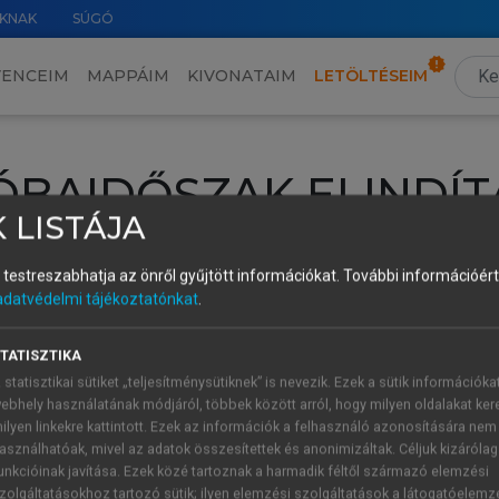
KNAK
SÚGÓ
VENCEIM
MAPPÁIM
KIVONATAIM
LETÖLTÉSEIM
ÓBAIDŐSZAK ELINDÍT
 LISTÁJA
intéséhez lépj be a saját fiókoddal, iskolai azonosítóddal vagy ú
és testreszabhatja az önről gyűjtött információkat.
További információért 
Új felhasználóként
1 óra díjmentes hozzáférésre
vagy jogosult
adatvédelmi tájékoztatónkat
.
k elindításához,
jelentkezz
be meglévő fiókoddal,
vagy hozz lé
A regisztráció után a
próbaidőszak
automatikusan
elindul.
TATISZTIKA
 statisztikai sütiket „teljesítménysütiknek” is nevezik. Ezek a sütik információka
ebhely használatának módjáról, többek között arról, hogy milyen oldalakat kere
ilyen linkekre kattintott. Ezek az információk a felhasználó azonosítására nem
ÚJ FIÓK 
ÁT FIÓKKAL
asználhatóak, mivel az adatok összesítettek és anonimizáltak. Céljuk kizáróla
1 óra díjme
unkcióinak javítása. Ezek közé tartoznak a harmadik féltől származó elemzési
zolgáltatásokhoz tartozó sütik; ilyen elemzési szolgáltatások a látogatóelemz