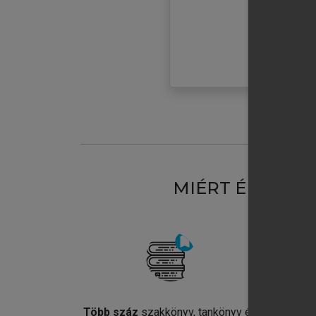
MIÉRT ÉRDEME
Több száz
szakkönyv, tankönyv és
Jel