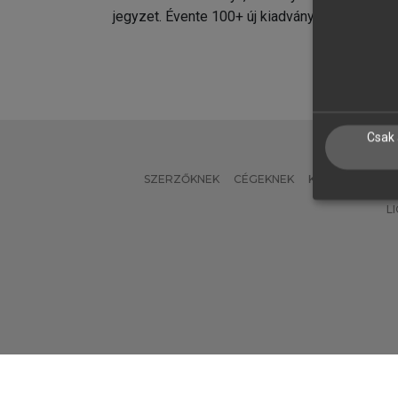
jegyzet. Évente 100+ új kiadvány.
kiadvá
Csak 
SZERZŐKNEK
CÉGEKNEK
KÖNYVTÁROSO
L
Verzió: 2.7.2