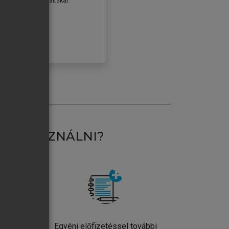
erződéseiben foglaltakat
ogadom.
ÓBÁLOM
AT HASZNÁLNI?
ntos
Egyéni előfizetéssel további