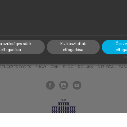
nyokat, hogy bármikor azonnal
részeket, és
készíts
saj
hozzájuk férhess!
jegyzeteket!
a szükséges sütik
Kiválasztottak
Összes
elfogadása
elfogadása
elfog
KNAK
SZERKESZTÉSI ÉS LEKTORÁLÁSI ALAPELVEK
MI – ÁLTALÁNOS
Pow
ICENCSZERZŐDÉS
SÚGÓ
GYIK
BLOG
RÓLUNK
SÜTI BEÁLLÍTÁS