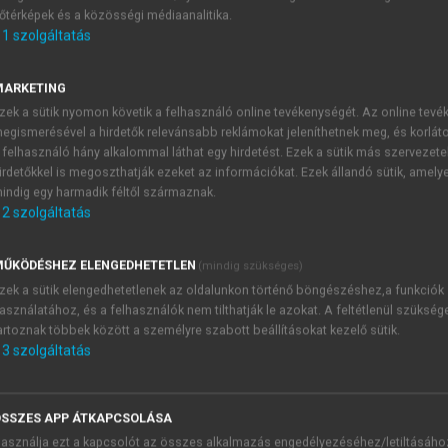
őtérképek és a közösségi médiaanalitika.
E-MAIL-CÍM
1
szolgáltatás
MARKETING
NÉV
zek a sütik nyomon követik a felhasználó online tevékenységét. Az online tev
egismerésével a hirdetők relevánsabb reklámokat jeleníthetnek meg, és korlát
 felhasználó hány alkalommal láthat egy hirdetést. Ezek a sütik más szervezete
JELSZÓ
irdetőkkel is megoszthatják ezeket az információkat. Ezek állandó sütik, amely
indig egy harmadik féltől származnak.
2
szolgáltatás
JELSZÓ ÚJRA
PÉS
ŰKÖDÉSHEZ ELENGEDHETETLEN
(mindig szükséges)
zek a sütik elengedhetetlenek az oldalunkon történő böngészéshez,a funkciók
asználatához, és a felhasználók nem tilthatják le azokat. A feltétlenül szükség
Kérek értesítést a MeRSZ új
artoznak többek között a személyre szabott beállításokat kezelő sütik.
Kérek értesítést az Akadémi
3
szolgáltatás
akcióiról.
 VAGY?
Az
Adatkezelési tájékozta
yi azonosítóval
veszem és elfogadom.
SSZES APP ÁTKAPCSOLÁSA
Az
Általános vásárlási felt
asználja ezt a kapcsolót az összes alkalmazás engedélyezéséhez/letiltásáho