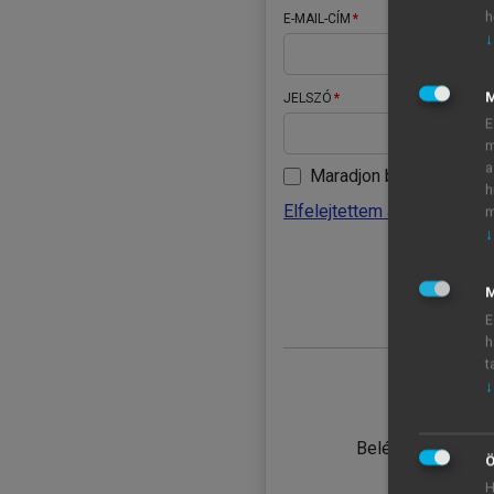
h
E-MAIL-CÍM
↓
JELSZÓ
E
m
a
Maradjon belépve
h
Elfelejtettem a jelszavamat
m
↓
BELÉ
M
E
h
t
↓
TANULÓ
Belépés intézmén
Ö
H