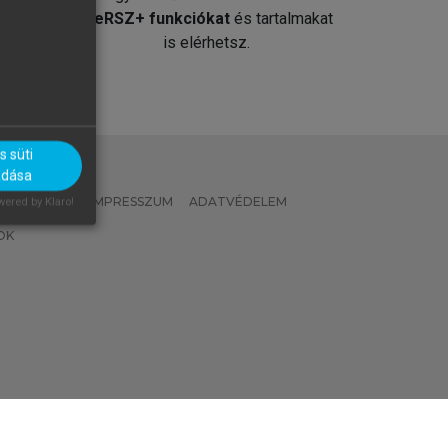
át
MeRSZ+ funkciókat
és tartalmakat
is elérhetsz.
 süti
adása
 IRÁNYELVEK
IMPRESSZUM
ADATVÉDELEM
ered by Klaro!
OK