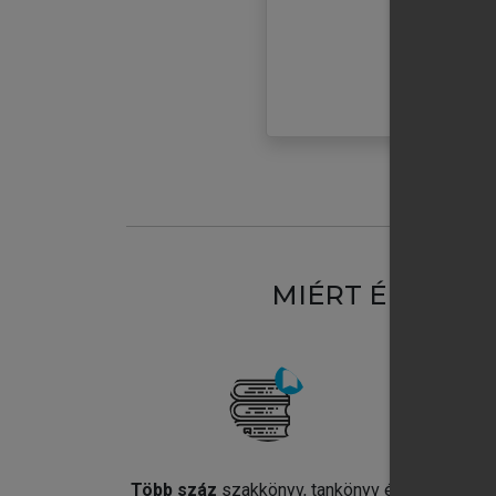
MIÉRT ÉRDEME
Több száz
szakkönyv, tankönyv és
Jel