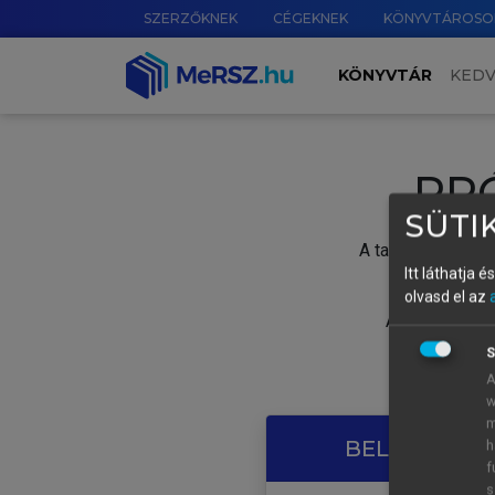
SZERZŐKNEK
CÉGEKNEK
KÖNYVTÁROSO
KÖNYVTÁR
KED
PR
SÜTIK
A tartalom megtek
Itt láthatja 
olvasd el az
A próbaidősza
S
A
w
m
BELÉPÉS SAJ
h
f
s