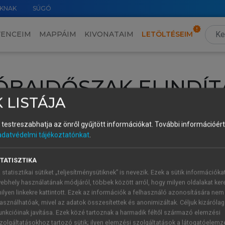
KNAK
SÚGÓ
VENCEIM
MAPPÁIM
KIVONATAIM
LETÖLTÉSEIM
ÓBAIDŐSZAK ELINDÍT
 LISTÁJA
intéséhez lépj be a saját fiókoddal, iskolai azonosítóddal vagy ú
és testreszabhatja az önről gyűjtött információkat.
További információért 
Új felhasználóként
1 óra díjmentes hozzáférésre
vagy jogosult
adatvédelmi tájékoztatónkat
.
k elindításához,
jelentkezz
be meglévő fiókoddal,
vagy hozz lé
A regisztráció után a
próbaidőszak
automatikusan
elindul.
TATISZTIKA
 statisztikai sütiket „teljesítménysütiknek” is nevezik. Ezek a sütik információka
ebhely használatának módjáról, többek között arról, hogy milyen oldalakat kere
ilyen linkekre kattintott. Ezek az információk a felhasználó azonosítására nem
ÚJ FIÓK 
ÁT FIÓKKAL
asználhatóak, mivel az adatok összesítettek és anonimizáltak. Céljuk kizáróla
1 óra díjme
unkcióinak javítása. Ezek közé tartoznak a harmadik féltől származó elemzési
zolgáltatásokhoz tartozó sütik; ilyen elemzési szolgáltatások a látogatóelemz