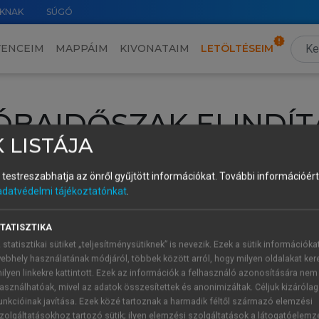
KNAK
SÚGÓ
VENCEIM
MAPPÁIM
KIVONATAIM
LETÖLTÉSEIM
ÓBAIDŐSZAK ELINDÍT
 LISTÁJA
intéséhez lépj be a saját fiókoddal, iskolai azonosítóddal vagy ú
és testreszabhatja az önről gyűjtött információkat.
További információért 
Új felhasználóként
1 óra díjmentes hozzáférésre
vagy jogosult
adatvédelmi tájékoztatónkat
.
k elindításához,
jelentkezz
be meglévő fiókoddal,
vagy hozz lé
A regisztráció után a
próbaidőszak
automatikusan
elindul.
TATISZTIKA
 statisztikai sütiket „teljesítménysütiknek” is nevezik. Ezek a sütik információka
ebhely használatának módjáról, többek között arról, hogy milyen oldalakat kere
ilyen linkekre kattintott. Ezek az információk a felhasználó azonosítására nem
ÚJ FIÓK 
ÁT FIÓKKAL
asználhatóak, mivel az adatok összesítettek és anonimizáltak. Céljuk kizáróla
1 óra díjme
unkcióinak javítása. Ezek közé tartoznak a harmadik féltől származó elemzési
zolgáltatásokhoz tartozó sütik; ilyen elemzési szolgáltatások a látogatóelemz