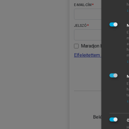
h
E-MAIL-CÍM
↓
JELSZÓ
E
m
a
Maradjon belépve
h
Elfelejtettem a jelszavamat
m
↓
BELÉ
M
E
h
t
↓
TANULÓ
Belépés intézmén
Ö
H