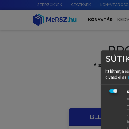
SZERZŐKNEK
CÉGEKNEK
KÖNYVTÁROSO
KÖNYVTÁR
KED
PR
SÜTIK
A tartalom megtek
Itt láthatja 
olvasd el az
A próbaidősza
S
A
w
m
BELÉPÉS SAJ
h
f
s