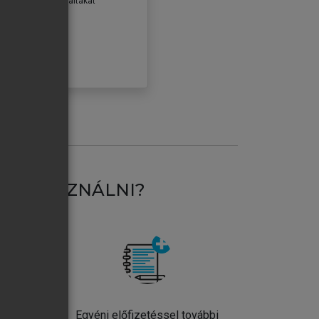
erződéseiben foglaltakat
ogadom.
ÓBÁLOM
AT HASZNÁLNI?
ntos
Egyéni előfizetéssel további