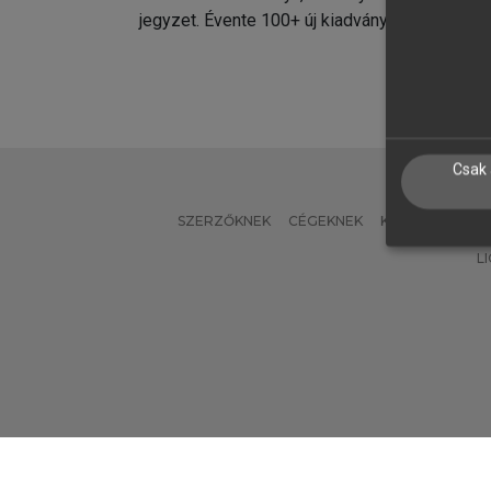
jegyzet. Évente 100+ új kiadvány.
kiadvá
Csak 
SZERZŐKNEK
CÉGEKNEK
KÖNYVTÁROSO
L
Verzió: 2.7.2