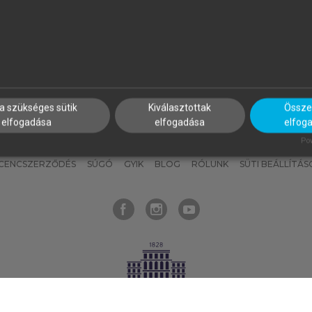
nyokat, hogy bármikor azonnal
részeket, és
készíts
saj
hozzájuk férhess!
jegyzeteket!
a szükséges sütik
Kiválasztottak
Összes
elfogadása
elfogadása
elfog
KNAK
SZERKESZTÉSI ÉS LEKTORÁLÁSI ALAPELVEK
MI – ÁLTALÁNOS
Pow
ICENCSZERZŐDÉS
SÚGÓ
GYIK
BLOG
RÓLUNK
SÜTI BEÁLLÍTÁS