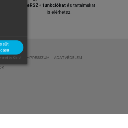
át
MeRSZ+ funkciókat
és tartalmakat
is elérhetsz.
 süti
adása
 IRÁNYELVEK
IMPRESSZUM
ADATVÉDELEM
ered by Klaro!
OK