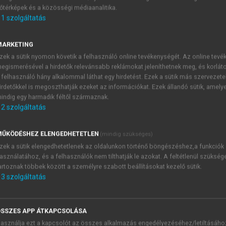
őtérképek és a közösségi médiaanalitika.
E-MAIL-CÍM
1
szolgáltatás
MARKETING
NÉV
zek a sütik nyomon követik a felhasználó online tevékenységét. Az online tev
egismerésével a hirdetők relevánsabb reklámokat jeleníthetnek meg, és korlát
 felhasználó hány alkalommal láthat egy hirdetést. Ezek a sütik más szervezete
JELSZÓ
irdetőkkel is megoszthatják ezeket az információkat. Ezek állandó sütik, amely
indig egy harmadik féltől származnak.
2
szolgáltatás
JELSZÓ ÚJRA
PÉS
ŰKÖDÉSHEZ ELENGEDHETETLEN
(mindig szükséges)
zek a sütik elengedhetetlenek az oldalunkon történő böngészéshez,a funkciók
asználatához, és a felhasználók nem tilthatják le azokat. A feltétlenül szükség
Kérek értesítést a MeRSZ új
artoznak többek között a személyre szabott beállításokat kezelő sütik.
Kérek értesítést az Akadémi
3
szolgáltatás
akcióiról.
 VAGY?
Az
Adatkezelési tájékozta
yi azonosítóval
veszem és elfogadom.
SSZES APP ÁTKAPCSOLÁSA
Az
Általános vásárlási felt
asználja ezt a kapcsolót az összes alkalmazás engedélyezéséhez/letiltásáho