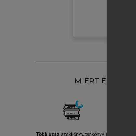
MIÉRT ÉRDEME
Több száz
szakkönyv, tankönyv és
Jel