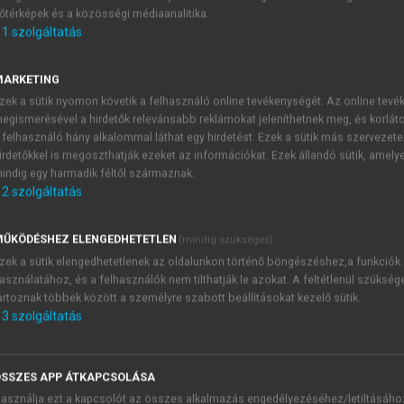
őtérképek és a közösségi médiaanalitika.
E-MAIL-CÍM
1
szolgáltatás
MARKETING
NÉV
zek a sütik nyomon követik a felhasználó online tevékenységét. Az online tev
egismerésével a hirdetők relevánsabb reklámokat jeleníthetnek meg, és korlát
 felhasználó hány alkalommal láthat egy hirdetést. Ezek a sütik más szervezete
JELSZÓ
irdetőkkel is megoszthatják ezeket az információkat. Ezek állandó sütik, amely
indig egy harmadik féltől származnak.
2
szolgáltatás
JELSZÓ ÚJRA
PÉS
ŰKÖDÉSHEZ ELENGEDHETETLEN
(mindig szükséges)
zek a sütik elengedhetetlenek az oldalunkon történő böngészéshez,a funkciók
asználatához, és a felhasználók nem tilthatják le azokat. A feltétlenül szükség
Kérek értesítést a MeRSZ új
artoznak többek között a személyre szabott beállításokat kezelő sütik.
Kérek értesítést az Akadémi
3
szolgáltatás
akcióiról.
 VAGY?
Az
Adatkezelési tájékozta
yi azonosítóval
veszem és elfogadom.
SSZES APP ÁTKAPCSOLÁSA
Az
Általános vásárlási felt
asználja ezt a kapcsolót az összes alkalmazás engedélyezéséhez/letiltásáho