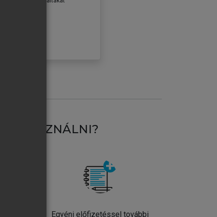
erződéseiben foglaltakat
ogadom.
ÓBÁLOM
AT HASZNÁLNI?
ntos
Egyéni előfizetéssel további