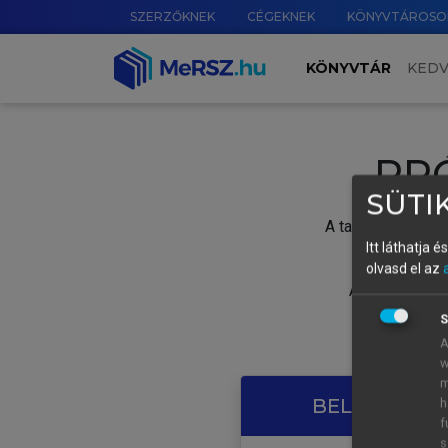
SZERZŐKNEK
CÉGEKNEK
KÖNYVTÁROSO
KÖNYVTÁR
KED
PR
SÜTIK
A tartalom megtek
Itt láthatja 
olvasd el az
A próbaidősza
S
A
w
m
BELÉPÉS SAJ
h
f
s