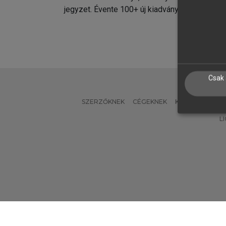
jegyzet. Évente 100+ új kiadvány.
kiadvá
Csak 
SZERZŐKNEK
CÉGEKNEK
KÖNYVTÁROSO
L
Verzió: 2.7.2