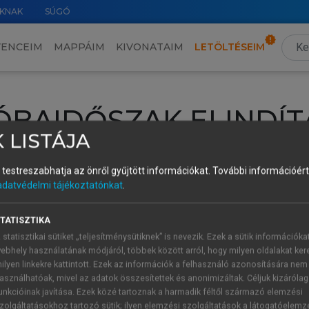
KNAK
SÚGÓ
VENCEIM
MAPPÁIM
KIVONATAIM
LETÖLTÉSEIM
ÓBAIDŐSZAK ELINDÍT
 LISTÁJA
intéséhez lépj be a saját fiókoddal, iskolai azonosítóddal vagy ú
és testreszabhatja az önről gyűjtött információkat.
További információért 
Új felhasználóként
1 óra díjmentes hozzáférésre
vagy jogosult
adatvédelmi tájékoztatónkat
.
k elindításához,
jelentkezz
be meglévő fiókoddal,
vagy hozz lé
A regisztráció után a
próbaidőszak
automatikusan
elindul.
TATISZTIKA
 statisztikai sütiket „teljesítménysütiknek” is nevezik. Ezek a sütik információka
ebhely használatának módjáról, többek között arról, hogy milyen oldalakat kere
ilyen linkekre kattintott. Ezek az információk a felhasználó azonosítására nem
ÚJ FIÓK 
ÁT FIÓKKAL
asználhatóak, mivel az adatok összesítettek és anonimizáltak. Céljuk kizáróla
1 óra díjme
unkcióinak javítása. Ezek közé tartoznak a harmadik féltől származó elemzési
zolgáltatásokhoz tartozó sütik; ilyen elemzési szolgáltatások a látogatóelemz