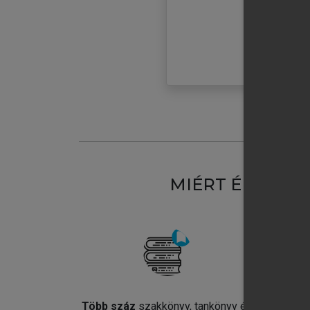
MIÉRT ÉRDEME
Több száz
szakkönyv, tankönyv és
Jel