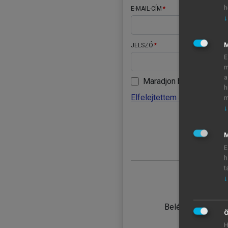
h
E-MAIL-CÍM
↓
JELSZÓ
E
m
a
Maradjon belépve
h
Elfelejtettem a jelszavamat
m
↓
BELÉ
M
E
h
t
↓
TANULÓ
Belépés intézmén
Ö
H