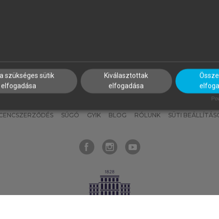
nyokat, hogy bármikor azonnal
részeket, és
készíts
saj
hozzájuk férhess!
jegyzeteket!
a szükséges sütik
Kiválasztottak
Összes
elfogadása
elfogadása
elfog
KNAK
SZERKESZTÉSI ÉS LEKTORÁLÁSI ALAPELVEK
MI – ÁLTALÁNOS
Pow
ICENCSZERZŐDÉS
SÚGÓ
GYIK
BLOG
RÓLUNK
SÜTI BEÁLLÍTÁS