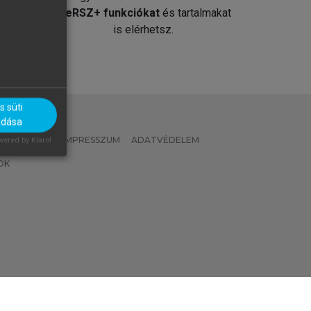
át
MeRSZ+ funkciókat
és tartalmakat
is elérhetsz.
 süti
adása
 IRÁNYELVEK
IMPRESSZUM
ADATVÉDELEM
ered by Klaro!
OK