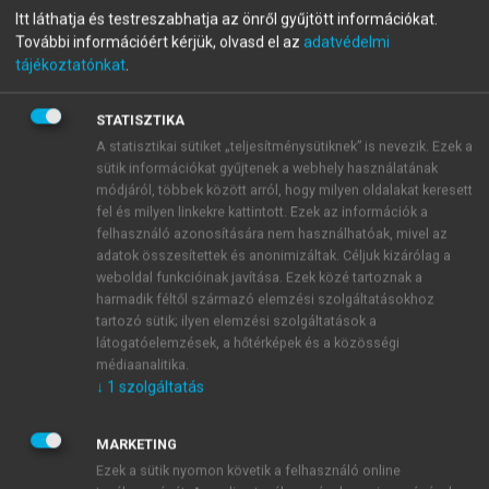
Itt láthatja és testreszabhatja az önről gyűjtött információkat.
Szent István a magyar
További információért kérjük, olvasd el az
adatvédelmi
kultúrtörténetben
tájékoztatónkat
.
STATISZTIKA
A statisztikai sütiket „teljesítménysütiknek” is nevezik. Ezek a
menu_book
OLVASÁS
sütik információkat gyűjtenek a webhely használatának
módjáról, többek között arról, hogy milyen oldalakat keresett
fel és milyen linkekre kattintott. Ezek az információk a
felhasználó azonosítására nem használhatóak, mivel az
Szent István az irodalomban
adatok összesítettek és anonimizáltak. Céljuk kizárólag a
weboldal funkcióinak javítása. Ezek közé tartoznak a
harmadik féltől származó elemzési szolgáltatásokhoz
tartozó sütik; ilyen elemzési szolgáltatások a
látogatóelemzések, a hőtérképek és a közösségi
médiaanalitika.
↓
1
szolgáltatás
MARKETING
Ezek a sütik nyomon követik a felhasználó online