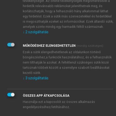
tevékenységét. Az online tevékenységek megismerésével a
hirdetők relevánsabb reklámokat jeleníthetnek meg, és
korlátozhatják, hogy a felhasználó hány alkalommal láthat
egy hirdetést. Ezek a sütik más szervezetekkel és hirdetőkkel
is megoszthatják ezeket az információkat. Ezek állandó sütik,
amelyek szinte mindig egy harmadik féltől származnak.
↓
2
szolgáltatás
MŰKÖDÉSHEZ ELENGEDHETETLEN
(mindig szükséges)
Ezek a sütik elengedhetetlenek az oldalunkon történő
böngészéshez,a funkciók használatához, és a felhasználók
nem tilthatják le azokat. A feltétlenül szükséges sütik közé
tartoznak többek között a személyre szabott beállításokat
kezelő sütik.
↓
3
szolgáltatás
TARTALOMJEGYZÉK
ÖSSZES APP ÁTKAPCSOLÁSA
Szent István a magyar kultúrtörténetben
Használja ezt a kapcsolót az összes alkalmazás
Impresszum
engedélyezéséhez/letiltásához.
Előszó