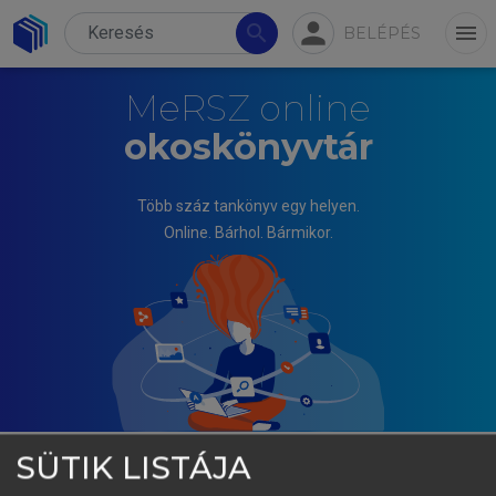
person
search
menu
BELÉPÉS
MeRSZ online
okoskönyvtár
Több száz tankönyv egy helyen.
Online. Bárhol. Bármikor.
SÜTIK LISTÁJA
MAGYAR ZOLTÁN