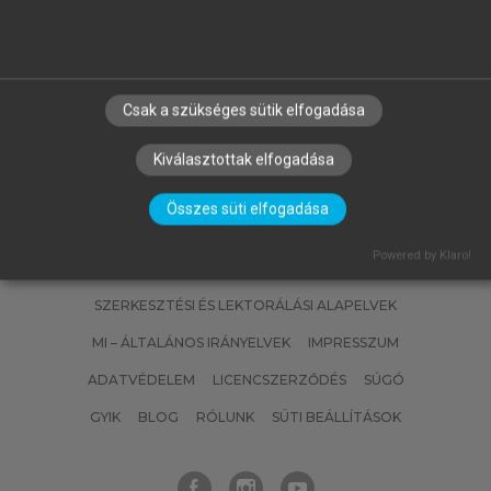
A fizika kultúrtörténete a
kezdetektől a huszadik század
végéig
Csak a szükséges sütik elfogadása
Kiválasztottak elfogadása
Összes süti elfogadása
Powered by Klaro!
SZERZŐKNEK
CÉGEKNEK
KÖNYVTÁROSOKNAK
SZERKESZTÉSI ÉS LEKTORÁLÁSI ALAPELVEK
MI – ÁLTALÁNOS IRÁNYELVEK
IMPRESSZUM
ADATVÉDELEM
LICENCSZERZŐDÉS
SÚGÓ
GYIK
BLOG
RÓLUNK
SÜTI BEÁLLÍTÁSOK