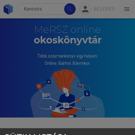
person
search
menu
BELÉPÉS
MeRSZ online
okoskönyvtár
Több száz tankönyv egy helyen.
Online. Bárhol. Bármikor.
GERŐCS LÁSZLÓ, VANCSÓ ÖDÖN (SZERK.)