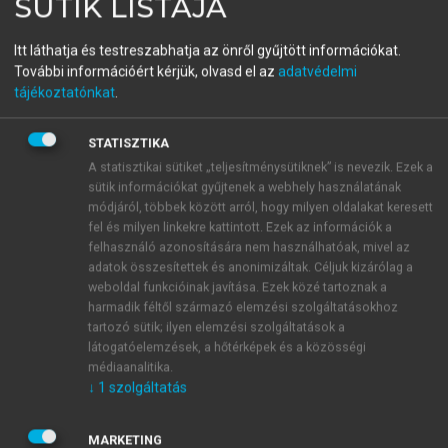
SÜTIK LISTÁJA
Matematika
Itt láthatja és testreszabhatja az önről gyűjtött információkat.
Második, javított kiadás
További információért kérjük, olvasd el az
adatvédelmi
tájékoztatónkat
.
menu_book
OLVASÁS
STATISZTIKA
A statisztikai sütiket „teljesítménysütiknek” is nevezik. Ezek a
sütik információkat gyűjtenek a webhely használatának
módjáról, többek között arról, hogy milyen oldalakat keresett
17. Differenciálszámítás és
fel és milyen linkekre kattintott. Ezek az információk a
felhasználó azonosítására nem használhatóak, mivel az
alkalmazásai
adatok összesítettek és anonimizáltak. Céljuk kizárólag a
weboldal funkcióinak javítása. Ezek közé tartoznak a
harmadik féltől származó elemzési szolgáltatásokhoz
tartozó sütik; ilyen elemzési szolgáltatások a
látogatóelemzések, a hőtérképek és a közösségi
médiaanalitika.
↓
1
szolgáltatás
MARKETING