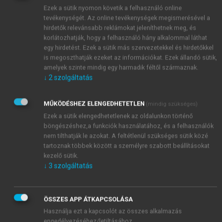
Ezek a sütik nyomon követik a felhasználó online
tevékenységét. Az online tevékenységek megismerésével a
hirdetők relevánsabb reklámokat jeleníthetnek meg, és
korlátozhatják, hogy a felhasználó hány alkalommal láthat
egy hirdetést. Ezek a sütik más szervezetekkel és hirdetőkkel
is megoszthatják ezeket az információkat. Ezek állandó sütik,
amelyek szinte mindig egy harmadik féltől származnak.
↓
2
szolgáltatás
MŰKÖDÉSHEZ ELENGEDHETETLEN
(mindig szükséges)
Ezek a sütik elengedhetetlenek az oldalunkon történő
böngészéshez,a funkciók használatához, és a felhasználók
nem tilthatják le azokat. A feltétlenül szükséges sütik közé
tartoznak többek között a személyre szabott beállításokat
kezelő sütik.
↓
3
szolgáltatás
TARTALOMJEGYZÉK
MATEMATIKA
ÖSSZES APP ÁTKAPCSOLÁSA
Használja ezt a kapcsolót az összes alkalmazás
Impresszum
engedélyezéséhez/letiltásához.