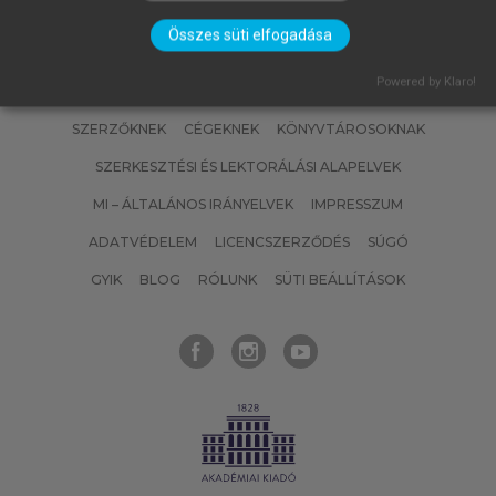
Összes süti elfogadása
Powered by Klaro!
SZERZŐKNEK
CÉGEKNEK
KÖNYVTÁROSOKNAK
SZERKESZTÉSI ÉS LEKTORÁLÁSI ALAPELVEK
MI – ÁLTALÁNOS IRÁNYELVEK
IMPRESSZUM
ADATVÉDELEM
LICENCSZERZŐDÉS
SÚGÓ
GYIK
BLOG
RÓLUNK
SÜTI BEÁLLÍTÁSOK