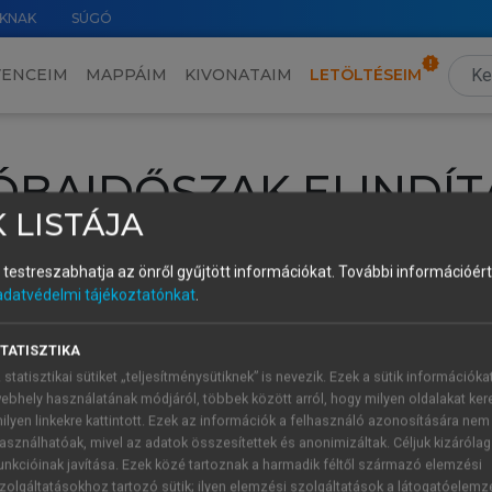
KNAK
SÚGÓ
VENCEIM
MAPPÁIM
KIVONATAIM
LETÖLTÉSEIM
ÓBAIDŐSZAK ELINDÍT
 LISTÁJA
intéséhez lépj be a saját fiókoddal, iskolai azonosítóddal vagy ú
és testreszabhatja az önről gyűjtött információkat.
További információért 
Új felhasználóként
1 óra díjmentes hozzáférésre
vagy jogosult
adatvédelmi tájékoztatónkat
.
k elindításához,
jelentkezz
be meglévő fiókoddal,
vagy hozz lé
A regisztráció után a
próbaidőszak
automatikusan
elindul.
TATISZTIKA
 statisztikai sütiket „teljesítménysütiknek” is nevezik. Ezek a sütik információka
ebhely használatának módjáról, többek között arról, hogy milyen oldalakat kere
ilyen linkekre kattintott. Ezek az információk a felhasználó azonosítására nem
ÚJ FIÓK 
ÁT FIÓKKAL
asználhatóak, mivel az adatok összesítettek és anonimizáltak. Céljuk kizáróla
1 óra díjme
unkcióinak javítása. Ezek közé tartoznak a harmadik féltől származó elemzési
zolgáltatásokhoz tartozó sütik; ilyen elemzési szolgáltatások a látogatóelemz