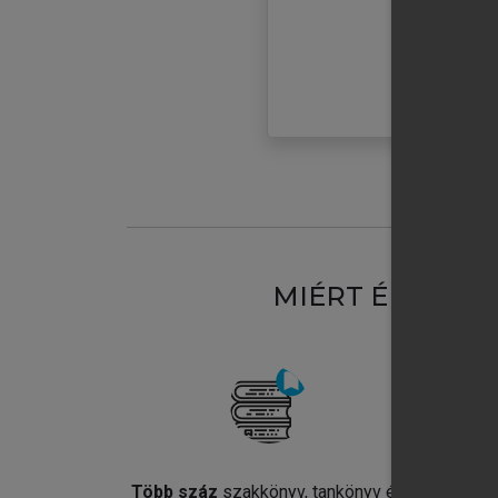
MIÉRT ÉRDEME
Több száz
szakkönyv, tankönyv és
Jel