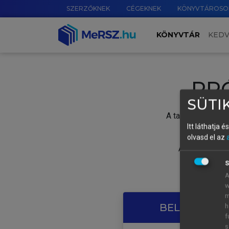
SZERZŐKNEK
CÉGEKNEK
KÖNYVTÁROSO
KÖNYVTÁR
KED
PR
SÜTIK
A tartalom megtek
Itt láthatja 
olvasd el az
A próbaidősza
S
A
w
m
BELÉPÉS SAJ
h
f
s