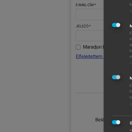
h
E-MAIL-CÍM
↓
JELSZÓ
E
m
a
Maradjon belépve
h
Elfelejtettem a jelszavamat
m
↓
BELÉ
M
E
h
t
↓
TANULÓ
Belépés intézmén
Ö
H