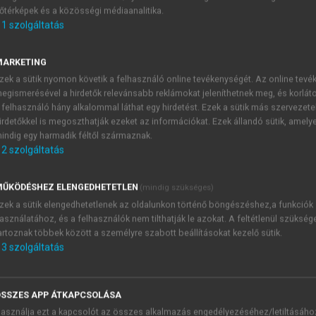
őtérképek és a közösségi médiaanalitika.
E-MAIL-CÍM
1
szolgáltatás
MARKETING
NÉV
zek a sütik nyomon követik a felhasználó online tevékenységét. Az online tev
egismerésével a hirdetők relevánsabb reklámokat jeleníthetnek meg, és korlát
 felhasználó hány alkalommal láthat egy hirdetést. Ezek a sütik más szervezete
JELSZÓ
irdetőkkel is megoszthatják ezeket az információkat. Ezek állandó sütik, amely
indig egy harmadik féltől származnak.
2
szolgáltatás
JELSZÓ ÚJRA
PÉS
ŰKÖDÉSHEZ ELENGEDHETETLEN
(mindig szükséges)
zek a sütik elengedhetetlenek az oldalunkon történő böngészéshez,a funkciók
asználatához, és a felhasználók nem tilthatják le azokat. A feltétlenül szükség
Kérek értesítést a MeRSZ új
artoznak többek között a személyre szabott beállításokat kezelő sütik.
Kérek értesítést az Akadémi
3
szolgáltatás
akcióiról.
 VAGY?
Az
Adatkezelési tájékozta
yi azonosítóval
veszem és elfogadom.
SSZES APP ÁTKAPCSOLÁSA
Az
Általános vásárlási felt
asználja ezt a kapcsolót az összes alkalmazás engedélyezéséhez/letiltásáho