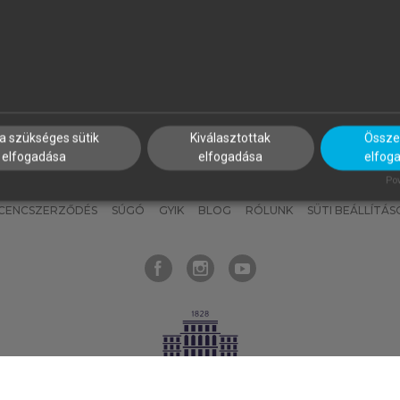
nyokat, hogy bármikor azonnal
részeket, és
készíts
saj
hozzájuk férhess!
jegyzeteket!
a szükséges sütik
Kiválasztottak
Összes
elfogadása
elfogadása
elfog
KNAK
SZERKESZTÉSI ÉS LEKTORÁLÁSI ALAPELVEK
MI – ÁLTALÁNOS
Pow
ICENCSZERZŐDÉS
SÚGÓ
GYIK
BLOG
RÓLUNK
SÜTI BEÁLLÍTÁS