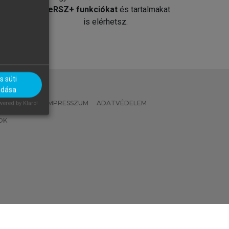
át
MeRSZ+ funkciókat
és tartalmakat
is elérhetsz.
 süti
adása
 IRÁNYELVEK
IMPRESSZUM
ADATVÉDELEM
ered by Klaro!
OK