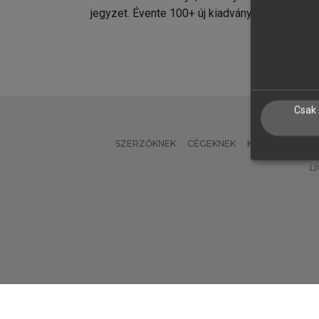
jegyzet. Évente 100+ új kiadvány.
kiadvá
Csak 
SZERZŐKNEK
CÉGEKNEK
KÖNYVTÁROSO
L
Verzió: 2.7.2