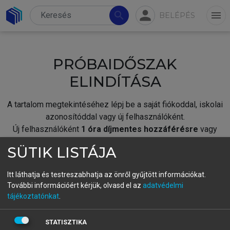
person
search
menu
BELÉPÉS
PRÓBAIDŐSZAK
ELINDÍTÁSA
A tartalom megtekintéséhez lépj be a saját fiókoddal, iskolai
azonosítóddal vagy új felhasználóként.
Új felhasználóként
1 óra díjmentes hozzáférésre
vagy
jogosult.
SÜTIK LISTÁJA
A próbaidőszak elindításához,
jelentkezz
be meglévő
fiókoddal,
vagy hozz létre új fiókot.
Itt láthatja és testreszabhatja az önről gyűjtött információkat.
További információért kérjük, olvasd el az
adatvédelmi
A regisztráció után a
próbaidőszak
automatikusan
elindul.
tájékoztatónkat
.
BELÉPÉS SAJÁT FIÓKKAL
STATISZTIKA