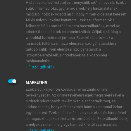
A statisztikai sütiket „teljesítménysütiknek” is nevezik. Ezek a
sütik információkat gyűjtenek a webhely használatának
módjáról, többek között arról, hogy milyen oldalakat keresett
ÚJ FIÓK LÉTREHOZÁSA
fel és milyen linkekre kattintott. Ezek az információk a
1 óra díjmentes hozzáférés
felhasználó azonosítására nem használhatóak, mivel az
adatok összesítettek és anonimizáltak. Céljuk kizárólag a
weboldal funkcióinak javítása. Ezek közé tartoznak a
E-MAIL-CÍM
harmadik féltől származó elemzési szolgáltatásokhoz
tartozó sütik; ilyen elemzési szolgáltatások a
látogatóelemzések, a hőtérképek és a közösségi
NÉV
médiaanalitika.
↓
1
szolgáltatás
JELSZÓ
MARKETING
Ezek a sütik nyomon követik a felhasználó online
tevékenységét. Az online tevékenységek megismerésével a
JELSZÓ ÚJRA
hirdetők relevánsabb reklámokat jeleníthetnek meg, és
korlátozhatják, hogy a felhasználó hány alkalommal láthat
egy hirdetést. Ezek a sütik más szervezetekkel és hirdetőkkel
is megoszthatják ezeket az információkat. Ezek állandó sütik,
Kérek értesítést a MeRSZ újdonságairól, akcióiról.
amelyek szinte mindig egy harmadik féltől származnak.
↓
2
szolgáltatás