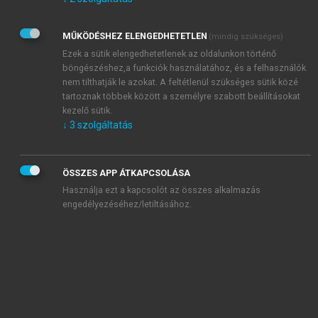
Kérek értesítést az Akadémiai Kiadó Zrt. újdonságairól,
akcióiról.
MŰKÖDÉSHEZ ELENGEDHETETLEN
(mindig szükséges)
Az
Adatkezelési tájékoztatóban
foglaltakat tudomásul
veszem és elfogadom.
Ezek a sütik elengedhetetlenek az oldalunkon történő
Az
Általános vásárlási feltételeket
, valamint a
szotar.net
és a
böngészéshez,a funkciók használatához, és a felhasználók
mersz.hu
oldalak licencszerződéseiben foglaltakat
nem tilthatják le azokat. A feltétlenül szükséges sütik közé
tudomásul veszem és elfogadom.
tartoznak többek között a személyre szabott beállításokat
kezelő sütik.
↓
3
szolgáltatás
KIPRÓBÁLOM
ÖSSZES APP ÁTKAPCSOLÁSA
Használja ezt a kapcsolót az összes alkalmazás
engedélyezéséhez/letiltásához.
MIÉRT ÉRDEMES A MERSZ ONLINE
OKOSKÖNYVTÁRAT HASZNÁLNI?