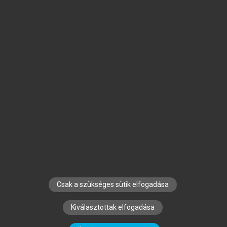
Jelöld meg a számodra fontos részeket, és
készíts
saját
jegyzeteket!
Egyéni előfizetéssel további
MeRSZ+ funkciókat
és
tartalmakat is elérhetsz.
Csak a szükséges sütik elfogadása
SZERZŐKNEK
CÉGEKNEK
KÖNYVTÁROSOKNAK
Kiválasztottak elfogadása
SZERKESZTÉSI ÉS LEKTORÁLÁSI ALAPELVEK