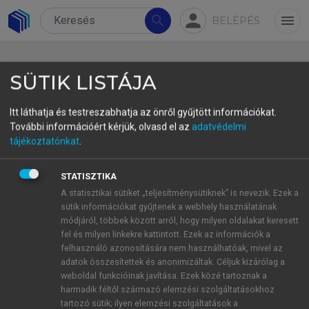
person
search
menu
BELÉPÉS
SÜTIK LISTÁJA
Itt láthatja és testreszabhatja az önről gyűjtött információkat.
További információért kérjük, olvasd el az
adatvédelmi
tájékoztatónkat
.
DOI:
10.1556/9789636640323.2
Mudde kontra Weyland:
STATISZTIKA
Kommentár Benczes István
A statisztikai sütiket „teljesítménysütiknek” is nevezik. Ezek a
sütik információkat gyűjtenek a webhely használatának
„Makrogazdasági populizmus
módjáról, többek között arról, hogy milyen oldalakat keresett
és/vagy a populizmus” politikai
fel és milyen linkekre kattintott. Ezek az információk a
felhasználó azonosítására nem használhatóak, mivel az
gazdaságtana című
adatok összesítettek és anonimizáltak. Céljuk kizárólag a
tanulmányához
weboldal funkcióinak javítása. Ezek közé tartoznak a
harmadik féltől származó elemzési szolgáltatásokhoz
1
Ádám Zoltán
tartozó sütik; ilyen elemzési szolgáltatások a