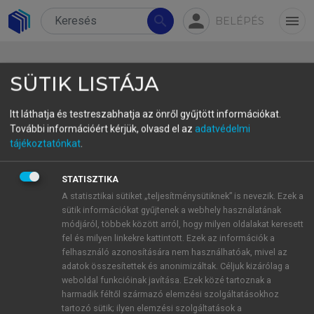
person
search
menu
BELÉPÉS
SÜTIK LISTÁJA
Itt láthatja és testreszabhatja az önről gyűjtött információkat.
További információért kérjük, olvasd el az
adatvédelmi
2. GVC és platform: az
tájékoztatónkat
.
összehasonlíthatóság kérdése
STATISZTIKA
Az előadás nagyon érdekes felvetése, hogy az
A statisztikai sütiket „teljesítménysütiknek” is nevezik. Ezek a
sütik információkat gyűjtenek a webhely használatának
értékláncok működésében az alapvető kétoldalú
módjáról, többek között arról, hogy milyen oldalakat keresett
(diadikus) kapcsolatokon túl az egyes
fel és milyen linkekre kattintott. Ezek az információk a
tranzakciókban részt vevő további érdekeltek,
felhasználó azonosítására nem használhatóak, mivel az
például logisztikai cégek helyzetét is szükséges
adatok összesítettek és anonimizáltak. Céljuk kizárólag a
weboldal funkcióinak javítása. Ezek közé tartoznak a
vizsgálat alá vonni. Hasonlóképpen az egymásra
harmadik féltől származó elemzési szolgáltatásokhoz
épülő beszállítói szintek szereplőinek együttes
tartozó sütik; ilyen elemzési szolgáltatások a