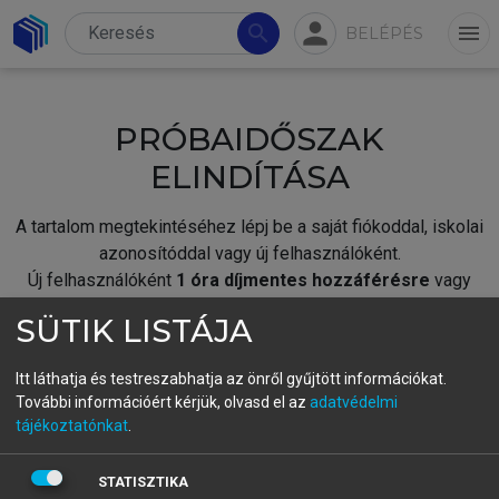
person
search
menu
BELÉPÉS
PRÓBAIDŐSZAK
ELINDÍTÁSA
A tartalom megtekintéséhez lépj be a saját fiókoddal, iskolai
azonosítóddal vagy új felhasználóként.
Új felhasználóként
1 óra díjmentes hozzáférésre
vagy
jogosult.
SÜTIK LISTÁJA
A próbaidőszak elindításához,
jelentkezz
be meglévő
fiókoddal,
vagy hozz létre új fiókot.
Itt láthatja és testreszabhatja az önről gyűjtött információkat.
További információért kérjük, olvasd el az
adatvédelmi
A regisztráció után a
próbaidőszak
automatikusan
elindul.
tájékoztatónkat
.
BELÉPÉS SAJÁT FIÓKKAL
STATISZTIKA