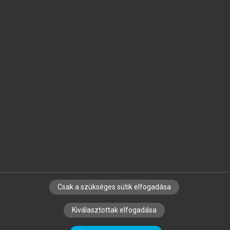
Jelöld meg a számodra fontos részeket, és
készíts
saját
jegyzeteket!
Egyéni előfizetéssel további
MeRSZ+ funkciókat
és
tartalmakat is elérhetsz.
Csak a szükséges sütik elfogadása
SZERZŐKNEK
CÉGEKNEK
KÖNYVTÁROSOKNAK
Kiválasztottak elfogadása
SZERKESZTÉSI ÉS LEKTORÁLÁSI ALAPELVEK