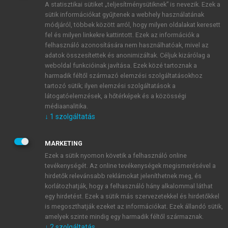
A statisztikai sütiket „teljesítménysütiknek” is nevezik. Ezek a
sütik információkat gyűjtenek a webhely használatának
módjáról, többek között arról, hogy milyen oldalakat keresett
ÚJ FIÓK LÉTREHOZÁSA
fel és milyen linkekre kattintott. Ezek az információk a
1 óra díjmentes hozzáférés
felhasználó azonosítására nem használhatóak, mivel az
adatok összesítettek és anonimizáltak. Céljuk kizárólag a
weboldal funkcióinak javítása. Ezek közé tartoznak a
E-MAIL-CÍM
harmadik féltől származó elemzési szolgáltatásokhoz
tartozó sütik; ilyen elemzési szolgáltatások a
látogatóelemzések, a hőtérképek és a közösségi
NÉV
médiaanalitika.
↓
1
szolgáltatás
JELSZÓ
MARKETING
Ezek a sütik nyomon követik a felhasználó online
tevékenységét. Az online tevékenységek megismerésével a
JELSZÓ ÚJRA
hirdetők relevánsabb reklámokat jeleníthetnek meg, és
korlátozhatják, hogy a felhasználó hány alkalommal láthat
egy hirdetést. Ezek a sütik más szervezetekkel és hirdetőkkel
is megoszthatják ezeket az információkat. Ezek állandó sütik,
Kérek értesítést a MeRSZ újdonságairól, akcióiról.
amelyek szinte mindig egy harmadik féltől származnak.
↓
2
szolgáltatás