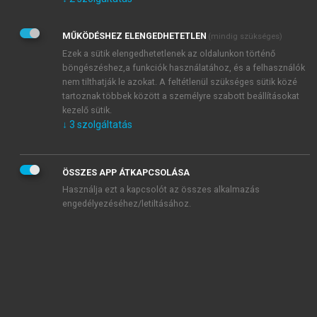
Kérek értesítést az Akadémiai Kiadó Zrt. újdonságairól,
akcióiról.
MŰKÖDÉSHEZ ELENGEDHETETLEN
(mindig szükséges)
Az
Adatkezelési tájékoztatóban
foglaltakat tudomásul
veszem és elfogadom.
Ezek a sütik elengedhetetlenek az oldalunkon történő
Az
Általános vásárlási feltételeket
, valamint a
szotar.net
és a
böngészéshez,a funkciók használatához, és a felhasználók
mersz.hu
oldalak licencszerződéseiben foglaltakat
nem tilthatják le azokat. A feltétlenül szükséges sütik közé
tudomásul veszem és elfogadom.
tartoznak többek között a személyre szabott beállításokat
kezelő sütik.
↓
3
szolgáltatás
KIPRÓBÁLOM
ÖSSZES APP ÁTKAPCSOLÁSA
Használja ezt a kapcsolót az összes alkalmazás
engedélyezéséhez/letiltásához.
MIÉRT ÉRDEMES A MERSZ ONLINE
OKOSKÖNYVTÁRAT HASZNÁLNI?