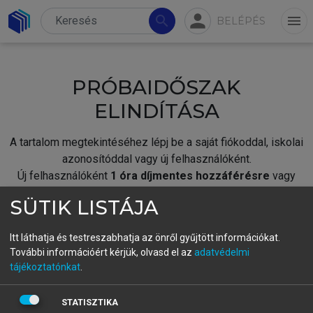
person
search
menu
BELÉPÉS
PRÓBAIDŐSZAK
ELINDÍTÁSA
A tartalom megtekintéséhez lépj be a saját fiókoddal, iskolai
azonosítóddal vagy új felhasználóként.
Új felhasználóként
1 óra díjmentes hozzáférésre
vagy
jogosult.
SÜTIK LISTÁJA
A próbaidőszak elindításához,
jelentkezz
be meglévő
fiókoddal,
vagy hozz létre új fiókot.
Itt láthatja és testreszabhatja az önről gyűjtött információkat.
További információért kérjük, olvasd el az
adatvédelmi
A regisztráció után a
próbaidőszak
automatikusan
elindul.
tájékoztatónkat
.
BELÉPÉS SAJÁT FIÓKKAL
STATISZTIKA