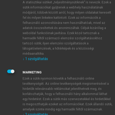
A statisztikai sütiket „teljesítménysütiknek” is nevezik. Ezek a
sütik információkat gyűjtenek a webhely használatának
módjáról, többek között arról, hogy milyen oldalakat keresett
ÚJ FIÓK LÉTREHOZÁSA
fel és milyen linkekre kattintott. Ezek az információk a
1 óra díjmentes hozzáférés
felhasználó azonosítására nem használhatóak, mivel az
adatok összesítettek és anonimizáltak. Céljuk kizárólag a
weboldal funkcióinak javítása. Ezek közé tartoznak a
E-MAIL-CÍM
harmadik féltől származó elemzési szolgáltatásokhoz
tartozó sütik; ilyen elemzési szolgáltatások a
látogatóelemzések, a hőtérképek és a közösségi
NÉV
médiaanalitika.
↓
1
szolgáltatás
JELSZÓ
MARKETING
Ezek a sütik nyomon követik a felhasználó online
tevékenységét. Az online tevékenységek megismerésével a
JELSZÓ ÚJRA
hirdetők relevánsabb reklámokat jeleníthetnek meg, és
korlátozhatják, hogy a felhasználó hány alkalommal láthat
egy hirdetést. Ezek a sütik más szervezetekkel és hirdetőkkel
is megoszthatják ezeket az információkat. Ezek állandó sütik,
Kérek értesítést a MeRSZ újdonságairól, akcióiról.
amelyek szinte mindig egy harmadik féltől származnak.
↓
2
szolgáltatás