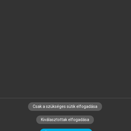
Jelöld meg a számodra fontos részeket, és
készíts
saját
jegyzeteket!
Egyéni előfizetéssel további
MeRSZ+ funkciókat
és
tartalmakat is elérhetsz.
Csak a szükséges sütik elfogadása
SZERZŐKNEK
CÉGEKNEK
KÖNYVTÁROSOKNAK
Kiválasztottak elfogadása
SZERKESZTÉSI ÉS LEKTORÁLÁSI ALAPELVEK