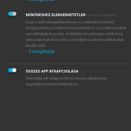
Kérek értesítést az Akadémiai Kiadó Zrt. újdonságairól,
akcióiról.
MŰKÖDÉSHEZ ELENGEDHETETLEN
(mindig szükséges)
Az
Adatkezelési tájékoztatóban
foglaltakat tudomásul
veszem és elfogadom.
Ezek a sütik elengedhetetlenek az oldalunkon történő
Az
Általános vásárlási feltételeket
, valamint a
szotar.net
és a
böngészéshez,a funkciók használatához, és a felhasználók
mersz.hu
oldalak licencszerződéseiben foglaltakat
nem tilthatják le azokat. A feltétlenül szükséges sütik közé
tudomásul veszem és elfogadom.
tartoznak többek között a személyre szabott beállításokat
kezelő sütik.
↓
3
szolgáltatás
KIPRÓBÁLOM
ÖSSZES APP ÁTKAPCSOLÁSA
Használja ezt a kapcsolót az összes alkalmazás
engedélyezéséhez/letiltásához.
MIÉRT ÉRDEMES A MERSZ ONLINE
OKOSKÖNYVTÁRAT HASZNÁLNI?