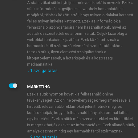
A statisztikai sütiket „teljesítménysütiknek” is nevezik. Ezek a
sütik információkat gyűjtenek a webhely használatának
módjáról, többek között arról, hogy milyen oldalakat keresett
ÚJ FIÓK LÉTREHOZÁSA
fel és milyen linkekre kattintott. Ezek az információk a
1 óra díjmentes hozzáférés
felhasználó azonosítására nem használhatóak, mivel az
adatok összesítettek és anonimizáltak. Céljuk kizárólag a
weboldal funkcióinak javítása. Ezek közé tartoznak a
E-MAIL-CÍM
harmadik féltől származó elemzési szolgáltatásokhoz
tartozó sütik; ilyen elemzési szolgáltatások a
látogatóelemzések, a hőtérképek és a közösségi
NÉV
médiaanalitika.
↓
1
szolgáltatás
JELSZÓ
MARKETING
Ezek a sütik nyomon követik a felhasználó online
tevékenységét. Az online tevékenységek megismerésével a
JELSZÓ ÚJRA
hirdetők relevánsabb reklámokat jeleníthetnek meg, és
korlátozhatják, hogy a felhasználó hány alkalommal láthat
egy hirdetést. Ezek a sütik más szervezetekkel és hirdetőkkel
is megoszthatják ezeket az információkat. Ezek állandó sütik,
Kérek értesítést a MeRSZ újdonságairól, akcióiról.
amelyek szinte mindig egy harmadik féltől származnak.
↓
2
szolgáltatás