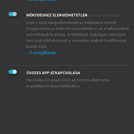
Kérek értesítést az Akadémiai Kiadó Zrt. újdonságairól,
akcióiról.
MŰKÖDÉSHEZ ELENGEDHETETLEN
(mindig szükséges)
Az
Adatkezelési tájékoztatóban
foglaltakat tudomásul
veszem és elfogadom.
Ezek a sütik elengedhetetlenek az oldalunkon történő
Az
Általános vásárlási feltételeket
, valamint a
szotar.net
és a
böngészéshez,a funkciók használatához, és a felhasználók
mersz.hu
oldalak licencszerződéseiben foglaltakat
nem tilthatják le azokat. A feltétlenül szükséges sütik közé
tudomásul veszem és elfogadom.
tartoznak többek között a személyre szabott beállításokat
kezelő sütik.
↓
3
szolgáltatás
KIPRÓBÁLOM
ÖSSZES APP ÁTKAPCSOLÁSA
Használja ezt a kapcsolót az összes alkalmazás
engedélyezéséhez/letiltásához.
MIÉRT ÉRDEMES A MERSZ ONLINE
OKOSKÖNYVTÁRAT HASZNÁLNI?