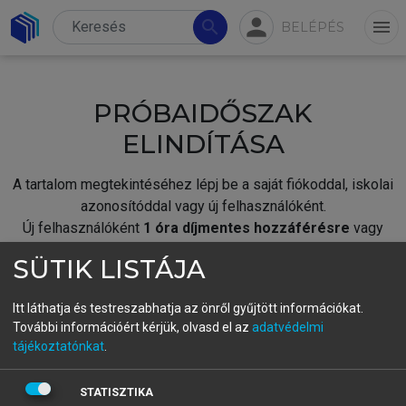
person
search
menu
BELÉPÉS
PRÓBAIDŐSZAK
ELINDÍTÁSA
A tartalom megtekintéséhez lépj be a saját fiókoddal, iskolai
azonosítóddal vagy új felhasználóként.
Új felhasználóként
1 óra díjmentes hozzáférésre
vagy
jogosult.
SÜTIK LISTÁJA
A próbaidőszak elindításához,
jelentkezz
be meglévő
fiókoddal,
vagy hozz létre új fiókot.
Itt láthatja és testreszabhatja az önről gyűjtött információkat.
További információért kérjük, olvasd el az
adatvédelmi
A regisztráció után a
próbaidőszak
automatikusan
elindul.
tájékoztatónkat
.
BELÉPÉS SAJÁT FIÓKKAL
STATISZTIKA