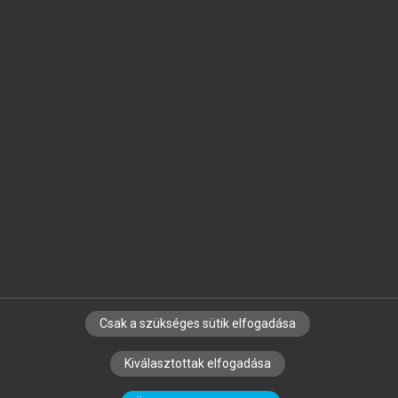
Jelöld meg a számodra fontos részeket, és
készíts
saját
jegyzeteket!
Egyéni előfizetéssel további
MeRSZ+ funkciókat
és
tartalmakat is elérhetsz.
Csak a szükséges sütik elfogadása
SZERZŐKNEK
CÉGEKNEK
KÖNYVTÁROSOKNAK
Kiválasztottak elfogadása
SZERKESZTÉSI ÉS LEKTORÁLÁSI ALAPELVEK