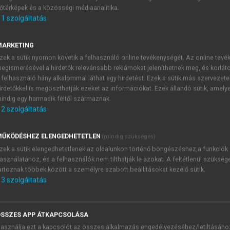
őtérképek és a közösségi médiaanalitika.
E-MAIL-CÍM
1
szolgáltatás
MARKETING
NÉV
zek a sütik nyomon követik a felhasználó online tevékenységét. Az online tev
egismerésével a hirdetők relevánsabb reklámokat jeleníthetnek meg, és korlát
 felhasználó hány alkalommal láthat egy hirdetést. Ezek a sütik más szervezete
JELSZÓ
irdetőkkel is megoszthatják ezeket az információkat. Ezek állandó sütik, amely
indig egy harmadik féltől származnak.
2
szolgáltatás
JELSZÓ ÚJRA
PÉS
ŰKÖDÉSHEZ ELENGEDHETETLEN
(mindig szükséges)
zek a sütik elengedhetetlenek az oldalunkon történő böngészéshez,a funkciók
asználatához, és a felhasználók nem tilthatják le azokat. A feltétlenül szükség
Kérek értesítést a MeRSZ új
artoznak többek között a személyre szabott beállításokat kezelő sütik.
Kérek értesítést az Akadémi
3
szolgáltatás
akcióiról.
 VAGY?
Az
Adatkezelési tájékozta
yi azonosítóval
veszem és elfogadom.
SSZES APP ÁTKAPCSOLÁSA
Az
Általános vásárlási felt
asználja ezt a kapcsolót az összes alkalmazás engedélyezéséhez/letiltásáho