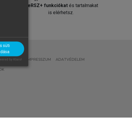
át
MeRSZ+ funkciókat
és tartalmakat
is elérhetsz.
 süti
adása
 IRÁNYELVEK
IMPRESSZUM
ADATVÉDELEM
ered by Klaro!
OK