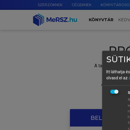
SZERZŐKNEK
CÉGEKNEK
KÖNYVTÁROSO
KÖNYVTÁR
KED
PR
SÜTIK
A tartalom megtek
Itt láthatja 
olvasd el az
A próbaidősza
S
A
w
m
BELÉPÉS SAJ
h
f
s