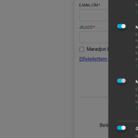
h
E-MAIL-CÍM
↓
JELSZÓ
E
m
a
Maradjon belépve
h
Elfelejtettem a jelszavamat
m
↓
BELÉ
M
E
h
t
↓
TANULÓ
Belépés intézmén
Ö
H