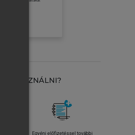
erződéseiben foglaltakat
ogadom.
ÓBÁLOM
AT HASZNÁLNI?
ntos
Egyéni előfizetéssel további