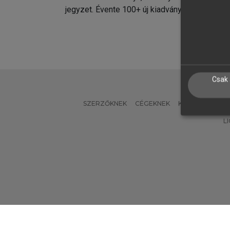
jegyzet. Évente 100+ új kiadvány.
kiadvá
Csak 
SZERZŐKNEK
CÉGEKNEK
KÖNYVTÁROSO
L
Verzió: 2.7.2