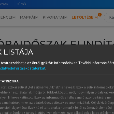
KNAK
SÚGÓ
VENCEIM
MAPPÁIM
KIVONATAIM
LETÖLTÉSEIM
ÓBAIDŐSZAK ELINDÍT
 LISTÁJA
intéséhez lépj be a saját fiókoddal, iskolai azonosítóddal vagy ú
és testreszabhatja az önről gyűjtött információkat.
További információért 
Új felhasználóként
1 óra díjmentes hozzáférésre
vagy jogosult
adatvédelmi tájékoztatónkat
.
k elindításához,
jelentkezz
be meglévő fiókoddal,
vagy hozz lé
A regisztráció után a
próbaidőszak
automatikusan
elindul.
TATISZTIKA
 statisztikai sütiket „teljesítménysütiknek” is nevezik. Ezek a sütik információka
ebhely használatának módjáról, többek között arról, hogy milyen oldalakat kere
ilyen linkekre kattintott. Ezek az információk a felhasználó azonosítására nem
ÚJ FIÓK 
ÁT FIÓKKAL
asználhatóak, mivel az adatok összesítettek és anonimizáltak. Céljuk kizáróla
1 óra díjme
unkcióinak javítása. Ezek közé tartoznak a harmadik féltől származó elemzési
zolgáltatásokhoz tartozó sütik; ilyen elemzési szolgáltatások a látogatóelemz