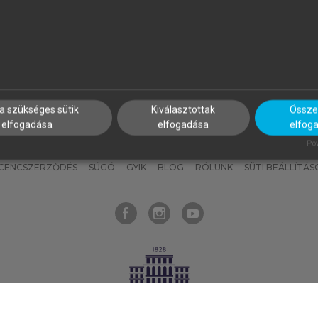
nyokat, hogy bármikor azonnal
részeket, és
készíts
saj
hozzájuk férhess!
jegyzeteket!
a szükséges sütik
Kiválasztottak
Összes
elfogadása
elfogadása
elfog
KNAK
SZERKESZTÉSI ÉS LEKTORÁLÁSI ALAPELVEK
MI – ÁLTALÁNOS
Pow
ICENCSZERZŐDÉS
SÚGÓ
GYIK
BLOG
RÓLUNK
SÜTI BEÁLLÍTÁS