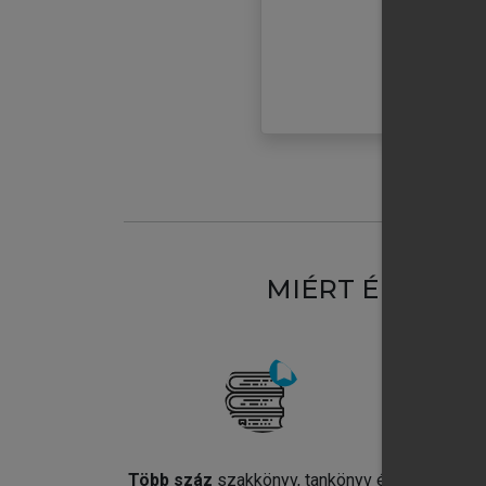
MIÉRT ÉRDEME
Több száz
szakkönyv, tankönyv és
Jel