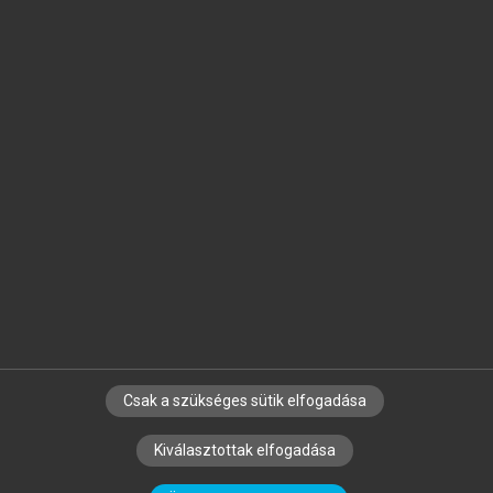
Jelöld meg a számodra fontos részeket, és
készíts
saját
jegyzeteket!
Egyéni előfizetéssel további
MeRSZ+ funkciókat
és
tartalmakat is elérhetsz.
Csak a szükséges sütik elfogadása
SZERZŐKNEK
CÉGEKNEK
KÖNYVTÁROSOKNAK
Kiválasztottak elfogadása
SZERKESZTÉSI ÉS LEKTORÁLÁSI ALAPELVEK