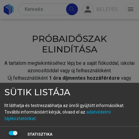
person
search
menu
BELÉPÉS
PRÓBAIDŐSZAK
ELINDÍTÁSA
A tartalom megtekintéséhez lépj be a saját fiókoddal, iskolai
azonosítóddal vagy új felhasználóként.
Új felhasználóként
1 óra díjmentes hozzáférésre
vagy
jogosult.
SÜTIK LISTÁJA
A próbaidőszak elindításához,
jelentkezz
be meglévő
fiókoddal,
vagy hozz létre új fiókot.
Itt láthatja és testreszabhatja az önről gyűjtött információkat.
További információért kérjük, olvasd el az
adatvédelmi
A regisztráció után a
próbaidőszak
automatikusan
elindul.
tájékoztatónkat
.
BELÉPÉS SAJÁT FIÓKKAL
STATISZTIKA