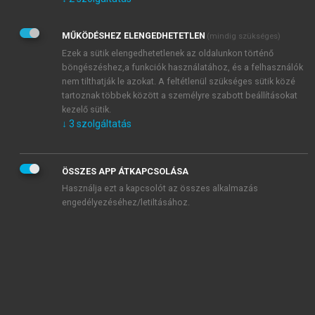
Kérek értesítést az Akadémiai Kiadó Zrt. újdonságairól,
akcióiról.
MŰKÖDÉSHEZ ELENGEDHETETLEN
(mindig szükséges)
Az
Adatkezelési tájékoztatóban
foglaltakat tudomásul
veszem és elfogadom.
Ezek a sütik elengedhetetlenek az oldalunkon történő
Az
Általános vásárlási feltételeket
, valamint a
szotar.net
és a
böngészéshez,a funkciók használatához, és a felhasználók
mersz.hu
oldalak licencszerződéseiben foglaltakat
nem tilthatják le azokat. A feltétlenül szükséges sütik közé
tudomásul veszem és elfogadom.
tartoznak többek között a személyre szabott beállításokat
kezelő sütik.
↓
3
szolgáltatás
KIPRÓBÁLOM
ÖSSZES APP ÁTKAPCSOLÁSA
Használja ezt a kapcsolót az összes alkalmazás
engedélyezéséhez/letiltásához.
MIÉRT ÉRDEMES A MERSZ ONLINE
OKOSKÖNYVTÁRAT HASZNÁLNI?