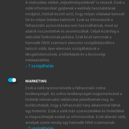
A statisztikai sütiket „teljesítménysütiknek” is nevezik. Ezek a
sütik információkat gyűjtenek a webhely használatának
módjáról, többek között arról, hogy milyen oldalakat keresett
ÚJ FIÓK LÉTREHOZÁSA
fel és milyen linkekre kattintott. Ezek az információk a
1 óra díjmentes hozzáférés
felhasználó azonosítására nem használhatóak, mivel az
adatok összesítettek és anonimizáltak. Céljuk kizárólag a
weboldal funkcióinak javítása. Ezek közé tartoznak a
E-MAIL-CÍM
harmadik féltől származó elemzési szolgáltatásokhoz
tartozó sütik; ilyen elemzési szolgáltatások a
látogatóelemzések, a hőtérképek és a közösségi
NÉV
médiaanalitika.
↓
1
szolgáltatás
JELSZÓ
MARKETING
Ezek a sütik nyomon követik a felhasználó online
tevékenységét. Az online tevékenységek megismerésével a
JELSZÓ ÚJRA
hirdetők relevánsabb reklámokat jeleníthetnek meg, és
korlátozhatják, hogy a felhasználó hány alkalommal láthat
egy hirdetést. Ezek a sütik más szervezetekkel és hirdetőkkel
is megoszthatják ezeket az információkat. Ezek állandó sütik,
Kérek értesítést a MeRSZ újdonságairól, akcióiról.
amelyek szinte mindig egy harmadik féltől származnak.
↓
2
szolgáltatás