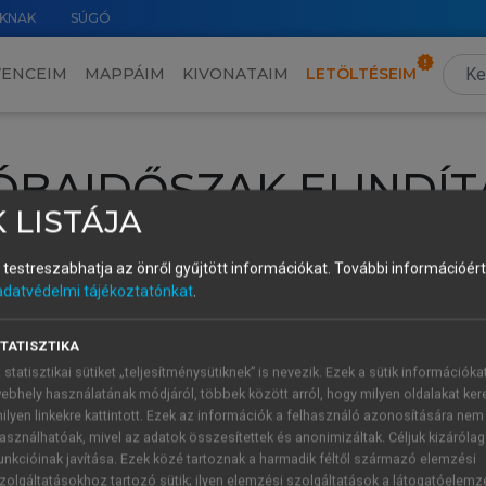
KNAK
SÚGÓ
VENCEIM
MAPPÁIM
KIVONATAIM
LETÖLTÉSEIM
ÓBAIDŐSZAK ELINDÍT
 LISTÁJA
intéséhez lépj be a saját fiókoddal, iskolai azonosítóddal vagy ú
és testreszabhatja az önről gyűjtött információkat.
További információért 
Új felhasználóként
1 óra díjmentes hozzáférésre
vagy jogosult
adatvédelmi tájékoztatónkat
.
k elindításához,
jelentkezz
be meglévő fiókoddal,
vagy hozz lé
A regisztráció után a
próbaidőszak
automatikusan
elindul.
TATISZTIKA
 statisztikai sütiket „teljesítménysütiknek” is nevezik. Ezek a sütik információka
ebhely használatának módjáról, többek között arról, hogy milyen oldalakat kere
ilyen linkekre kattintott. Ezek az információk a felhasználó azonosítására nem
ÚJ FIÓK 
ÁT FIÓKKAL
asználhatóak, mivel az adatok összesítettek és anonimizáltak. Céljuk kizáróla
1 óra díjme
unkcióinak javítása. Ezek közé tartoznak a harmadik féltől származó elemzési
zolgáltatásokhoz tartozó sütik; ilyen elemzési szolgáltatások a látogatóelemz