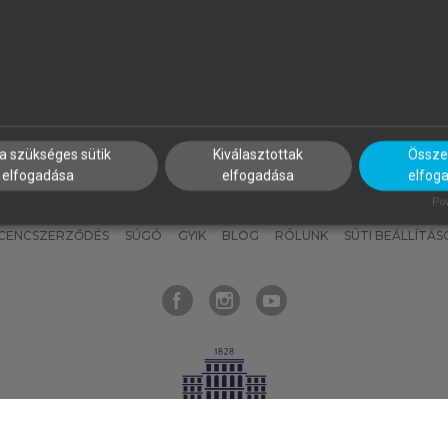
nyokat, hogy bármikor azonnal
részeket, és
készíts
saj
hozzájuk férhess!
jegyzeteket!
a szükséges sütik
Kiválasztottak
Összes
elfogadása
elfogadása
elfog
KNAK
SZERKESZTÉSI ÉS LEKTORÁLÁSI ALAPELVEK
MI – ÁLTALÁNOS
Pow
ICENCSZERZŐDÉS
SÚGÓ
GYIK
BLOG
RÓLUNK
SÜTI BEÁLLÍTÁS