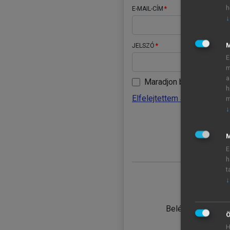
h
E-MAIL-CÍM
↓
JELSZÓ
E
m
a
Maradjon belépve
h
Elfelejtettem a jelszavamat
m
↓
BELÉ
M
E
h
t
↓
TANULÓ
Belépés intézmén
Ö
H