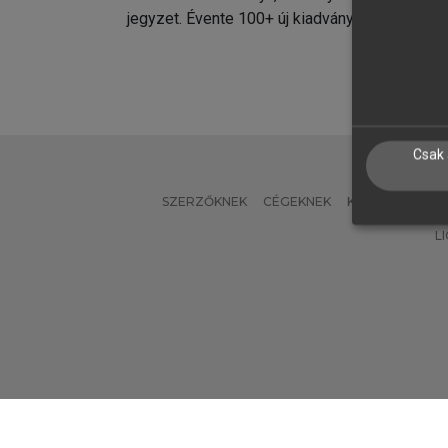
jegyzet. Évente 100+ új kiadvány.
kiadvá
Csak 
SZERZŐKNEK
CÉGEKNEK
KÖNYVTÁROSO
L
Verzió: 2.7.2