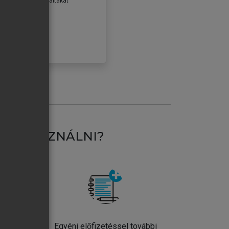
erződéseiben foglaltakat
ogadom.
ÓBÁLOM
AT HASZNÁLNI?
ntos
Egyéni előfizetéssel további