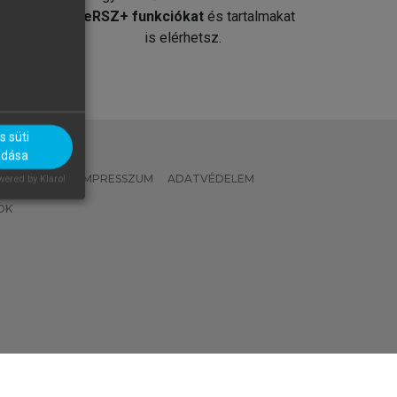
át
MeRSZ+ funkciókat
és tartalmakat
is elérhetsz.
 süti
adása
 IRÁNYELVEK
IMPRESSZUM
ADATVÉDELEM
ered by Klaro!
OK