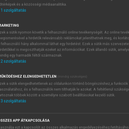
őtérképek és a közösségi médiaanalitika.
E-MAIL-CÍM
1
szolgáltatás
MARKETING
NÉV
zek a sütik nyomon követik a felhasználó online tevékenységét. Az online tev
egismerésével a hirdetők relevánsabb reklámokat jeleníthetnek meg, és korlát
 felhasználó hány alkalommal láthat egy hirdetést. Ezek a sütik más szervezete
JELSZÓ
irdetőkkel is megoszthatják ezeket az információkat. Ezek állandó sütik, amely
indig egy harmadik féltől származnak.
2
szolgáltatás
JELSZÓ ÚJRA
PÉS
ŰKÖDÉSHEZ ELENGEDHETETLEN
(mindig szükséges)
zek a sütik elengedhetetlenek az oldalunkon történő böngészéshez,a funkciók
asználatához, és a felhasználók nem tilthatják le azokat. A feltétlenül szükség
Kérek értesítést a MeRSZ új
artoznak többek között a személyre szabott beállításokat kezelő sütik.
Kérek értesítést az Akadémi
3
szolgáltatás
akcióiról.
 VAGY?
Az
Adatkezelési tájékozta
yi azonosítóval
veszem és elfogadom.
SSZES APP ÁTKAPCSOLÁSA
Az
Általános vásárlási felt
asználja ezt a kapcsolót az összes alkalmazás engedélyezéséhez/letiltásáho