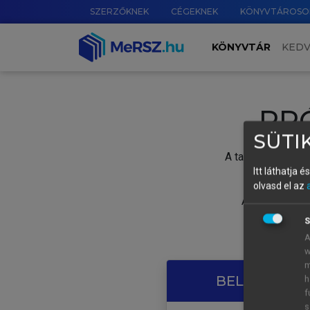
SZERZŐKNEK
CÉGEKNEK
KÖNYVTÁROSO
KÖNYVTÁR
KED
PR
SÜTIK
A tartalom megtek
Itt láthatja 
olvasd el az
A próbaidősza
S
A
w
m
BELÉPÉS SAJ
h
f
s