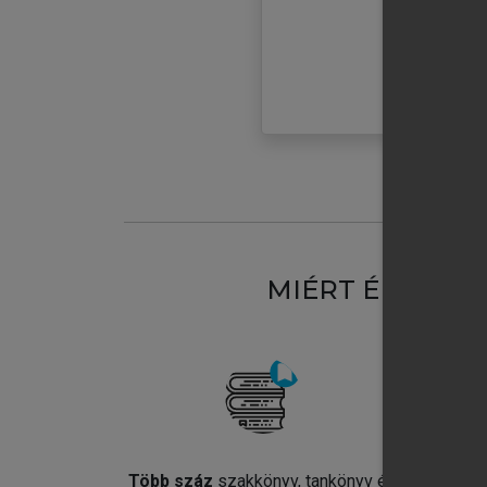
MIÉRT ÉRDEME
Több száz
szakkönyv, tankönyv és
Jel