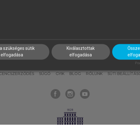
nyokat, hogy bármikor azonnal
részeket, és
készíts
saj
hozzájuk férhess!
jegyzeteket!
a szükséges sütik
Kiválasztottak
Összes
elfogadása
elfogadása
elfog
KNAK
SZERKESZTÉSI ÉS LEKTORÁLÁSI ALAPELVEK
MI – ÁLTALÁNOS
Pow
ICENCSZERZŐDÉS
SÚGÓ
GYIK
BLOG
RÓLUNK
SÜTI BEÁLLÍTÁS