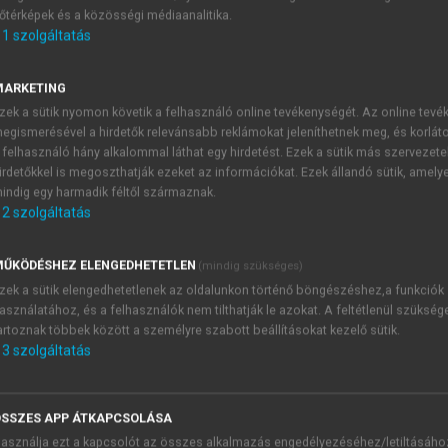
őtérképek és a közösségi médiaanalitika.
E-MAIL-CÍM
1
szolgáltatás
MARKETING
NÉV
zek a sütik nyomon követik a felhasználó online tevékenységét. Az online tev
egismerésével a hirdetők relevánsabb reklámokat jeleníthetnek meg, és korlát
 felhasználó hány alkalommal láthat egy hirdetést. Ezek a sütik más szervezete
JELSZÓ
irdetőkkel is megoszthatják ezeket az információkat. Ezek állandó sütik, amely
indig egy harmadik féltől származnak.
2
szolgáltatás
JELSZÓ ÚJRA
PÉS
ŰKÖDÉSHEZ ELENGEDHETETLEN
(mindig szükséges)
zek a sütik elengedhetetlenek az oldalunkon történő böngészéshez,a funkciók
asználatához, és a felhasználók nem tilthatják le azokat. A feltétlenül szükség
Kérek értesítést a MeRSZ új
artoznak többek között a személyre szabott beállításokat kezelő sütik.
Kérek értesítést az Akadémi
3
szolgáltatás
akcióiról.
 VAGY?
Az
Adatkezelési tájékozta
yi azonosítóval
veszem és elfogadom.
SSZES APP ÁTKAPCSOLÁSA
Az
Általános vásárlási felt
asználja ezt a kapcsolót az összes alkalmazás engedélyezéséhez/letiltásáho