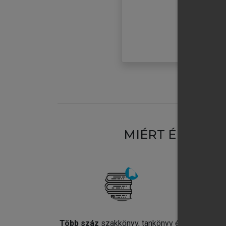
MIÉRT ÉRDEME
Több száz
szakkönyv, tankönyv és
Jel