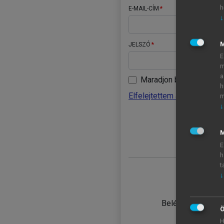
h
E-MAIL-CÍM
↓
JELSZÓ
E
m
a
Maradjon belépve
h
Elfelejtettem a jelszavamat
m
↓
BELÉ
M
E
h
t
↓
TANULÓ
Belépés intézmén
Ö
H