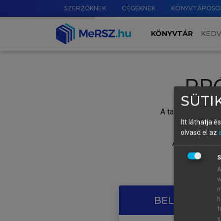
SZERZŐKNEK
CÉGEKNEK
KÖNYVTÁROSO
KÖNYVTÁR
KED
PR
SÜTIK
A tartalom megtek
Itt láthatja 
olvasd el az
A próbaidősza
S
A
w
m
BELÉPÉS SAJ
h
f
s