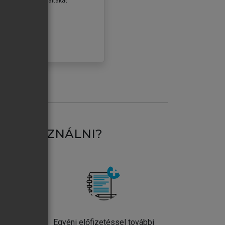
erződéseiben foglaltakat
ogadom.
ÓBÁLOM
AT HASZNÁLNI?
ntos
Egyéni előfizetéssel további