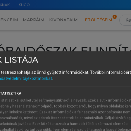
KNAK
SÚGÓ
VENCEIM
MAPPÁIM
KIVONATAIM
LETÖLTÉSEIM
ÓBAIDŐSZAK ELINDÍT
 LISTÁJA
intéséhez lépj be a saját fiókoddal, iskolai azonosítóddal vagy ú
és testreszabhatja az önről gyűjtött információkat.
További információért 
Új felhasználóként
1 óra díjmentes hozzáférésre
vagy jogosult
adatvédelmi tájékoztatónkat
.
k elindításához,
jelentkezz
be meglévő fiókoddal,
vagy hozz lé
A regisztráció után a
próbaidőszak
automatikusan
elindul.
TATISZTIKA
 statisztikai sütiket „teljesítménysütiknek” is nevezik. Ezek a sütik információka
ebhely használatának módjáról, többek között arról, hogy milyen oldalakat kere
ilyen linkekre kattintott. Ezek az információk a felhasználó azonosítására nem
ÚJ FIÓK 
ÁT FIÓKKAL
asználhatóak, mivel az adatok összesítettek és anonimizáltak. Céljuk kizáróla
1 óra díjme
unkcióinak javítása. Ezek közé tartoznak a harmadik féltől származó elemzési
zolgáltatásokhoz tartozó sütik; ilyen elemzési szolgáltatások a látogatóelemz