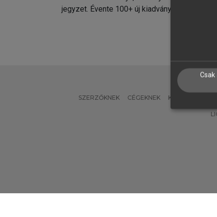
jegyzet. Évente 100+ új kiadvány.
kiadvá
Csak 
SZERZŐKNEK
CÉGEKNEK
KÖNYVTÁROSO
L
Verzió: 2.7.2