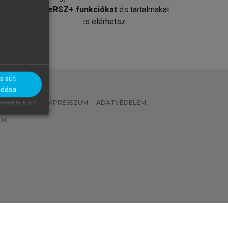
át
MeRSZ+ funkciókat
és tartalmakat
is elérhetsz.
 süti
adása
 IRÁNYELVEK
IMPRESSZUM
ADATVÉDELEM
ered by Klaro!
OK