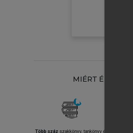
MIÉRT ÉRDEME
Több száz
szakkönyv, tankönyv és
Jel