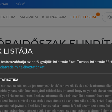
KNAK
SÚGÓ
VENCEIM
MAPPÁIM
KIVONATAIM
LETÖLTÉSEIM
ÓBAIDŐSZAK ELINDÍT
 LISTÁJA
intéséhez lépj be a saját fiókoddal, iskolai azonosítóddal vagy ú
és testreszabhatja az önről gyűjtött információkat.
További információért 
Új felhasználóként
1 óra díjmentes hozzáférésre
vagy jogosult
adatvédelmi tájékoztatónkat
.
k elindításához,
jelentkezz
be meglévő fiókoddal,
vagy hozz lé
A regisztráció után a
próbaidőszak
automatikusan
elindul.
TATISZTIKA
 statisztikai sütiket „teljesítménysütiknek” is nevezik. Ezek a sütik információka
ebhely használatának módjáról, többek között arról, hogy milyen oldalakat kere
ilyen linkekre kattintott. Ezek az információk a felhasználó azonosítására nem
ÚJ FIÓK 
ÁT FIÓKKAL
asználhatóak, mivel az adatok összesítettek és anonimizáltak. Céljuk kizáróla
1 óra díjme
unkcióinak javítása. Ezek közé tartoznak a harmadik féltől származó elemzési
zolgáltatásokhoz tartozó sütik; ilyen elemzési szolgáltatások a látogatóelemz