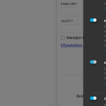
h
E-MAIL-CÍM
↓
JELSZÓ
E
m
a
Maradjon belépve
h
Elfelejtettem a jelszavamat
m
↓
BELÉ
M
E
h
t
↓
TANULÓ
Belépés intézmén
Ö
H