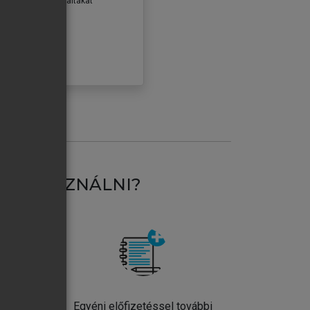
erződéseiben foglaltakat
ogadom.
ÓBÁLOM
AT HASZNÁLNI?
ntos
Egyéni előfizetéssel további