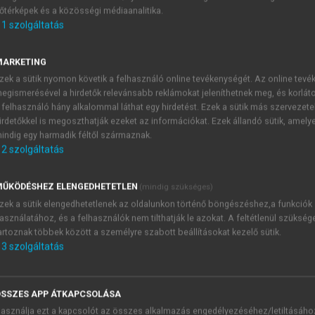
őtérképek és a közösségi médiaanalitika.
E-MAIL-CÍM
1
szolgáltatás
MARKETING
NÉV
zek a sütik nyomon követik a felhasználó online tevékenységét. Az online tev
egismerésével a hirdetők relevánsabb reklámokat jeleníthetnek meg, és korlát
 felhasználó hány alkalommal láthat egy hirdetést. Ezek a sütik más szervezete
JELSZÓ
irdetőkkel is megoszthatják ezeket az információkat. Ezek állandó sütik, amely
indig egy harmadik féltől származnak.
2
szolgáltatás
JELSZÓ ÚJRA
PÉS
ŰKÖDÉSHEZ ELENGEDHETETLEN
(mindig szükséges)
zek a sütik elengedhetetlenek az oldalunkon történő böngészéshez,a funkciók
asználatához, és a felhasználók nem tilthatják le azokat. A feltétlenül szükség
Kérek értesítést a MeRSZ új
artoznak többek között a személyre szabott beállításokat kezelő sütik.
Kérek értesítést az Akadémi
3
szolgáltatás
akcióiról.
 VAGY?
Az
Adatkezelési tájékozta
yi azonosítóval
veszem és elfogadom.
SSZES APP ÁTKAPCSOLÁSA
Az
Általános vásárlási felt
asználja ezt a kapcsolót az összes alkalmazás engedélyezéséhez/letiltásáho