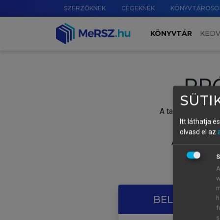
SZERZŐKNEK
CÉGEKNEK
KÖNYVTÁROSO
KÖNYVTÁR
KED
PR
SÜTIK
A tartalom megtek
Itt láthatja 
olvasd el az
A próbaidősza
S
A
w
m
BELÉPÉS SAJ
h
f
s