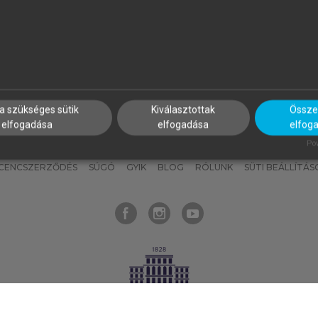
nyokat, hogy bármikor azonnal
részeket, és
készíts
saj
hozzájuk férhess!
jegyzeteket!
a szükséges sütik
Kiválasztottak
Összes
elfogadása
elfogadása
elfog
KNAK
SZERKESZTÉSI ÉS LEKTORÁLÁSI ALAPELVEK
MI – ÁLTALÁNOS
Pow
ICENCSZERZŐDÉS
SÚGÓ
GYIK
BLOG
RÓLUNK
SÜTI BEÁLLÍTÁS