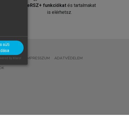
át
MeRSZ+ funkciókat
és tartalmakat
is elérhetsz.
 süti
adása
 IRÁNYELVEK
IMPRESSZUM
ADATVÉDELEM
ered by Klaro!
OK