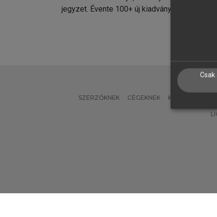
jegyzet. Évente 100+ új kiadvány.
kiadvá
Csak 
SZERZŐKNEK
CÉGEKNEK
KÖNYVTÁROSO
L
Verzió: 2.7.2