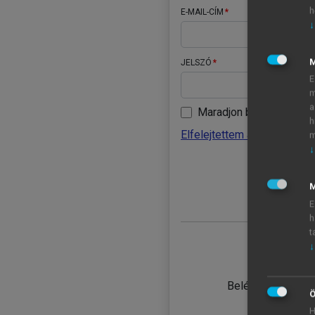
h
E-MAIL-CÍM
↓
JELSZÓ
E
m
a
Maradjon belépve
h
Elfelejtettem a jelszavamat
m
↓
BELÉ
M
E
h
t
↓
TANULÓ
Belépés intézmén
Ö
H