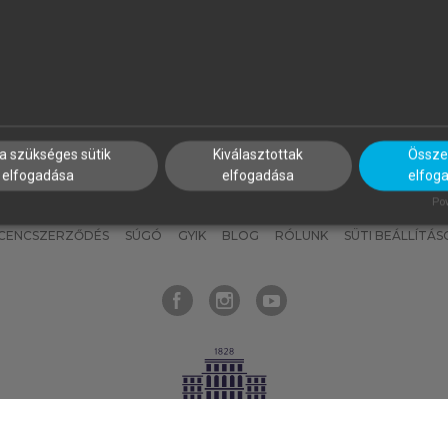
nyokat, hogy bármikor azonnal
részeket, és
készíts
saj
hozzájuk férhess!
jegyzeteket!
a szükséges sütik
Kiválasztottak
Összes
elfogadása
elfogadása
elfog
KNAK
SZERKESZTÉSI ÉS LEKTORÁLÁSI ALAPELVEK
MI – ÁLTALÁNOS
Pow
ICENCSZERZŐDÉS
SÚGÓ
GYIK
BLOG
RÓLUNK
SÜTI BEÁLLÍTÁS