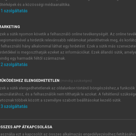
őtérképek és a közösségi médiaanalitika.
E-MAIL-CÍM
1
szolgáltatás
MARKETING
NÉV
zek a sütik nyomon követik a felhasználó online tevékenységét. Az online tev
egismerésével a hirdetők relevánsabb reklámokat jeleníthetnek meg, és korlát
 felhasználó hány alkalommal láthat egy hirdetést. Ezek a sütik más szervezete
JELSZÓ
irdetőkkel is megoszthatják ezeket az információkat. Ezek állandó sütik, amely
indig egy harmadik féltől származnak.
2
szolgáltatás
JELSZÓ ÚJRA
PÉS
ŰKÖDÉSHEZ ELENGEDHETETLEN
(mindig szükséges)
zek a sütik elengedhetetlenek az oldalunkon történő böngészéshez,a funkciók
asználatához, és a felhasználók nem tilthatják le azokat. A feltétlenül szükség
Kérek értesítést a MeRSZ új
artoznak többek között a személyre szabott beállításokat kezelő sütik.
Kérek értesítést az Akadémi
3
szolgáltatás
akcióiról.
 VAGY?
Az
Adatkezelési tájékozta
yi azonosítóval
veszem és elfogadom.
SSZES APP ÁTKAPCSOLÁSA
Az
Általános vásárlási felt
asználja ezt a kapcsolót az összes alkalmazás engedélyezéséhez/letiltásáho