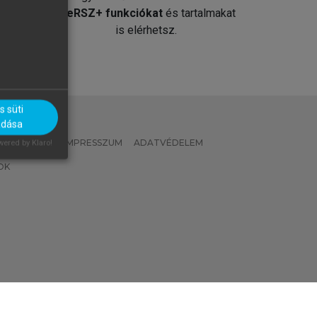
át
MeRSZ+ funkciókat
és tartalmakat
is elérhetsz.
 süti
adása
 IRÁNYELVEK
IMPRESSZUM
ADATVÉDELEM
ered by Klaro!
OK