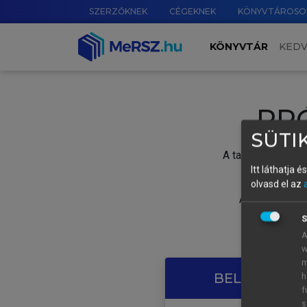
SZERZŐKNEK
CÉGEKNEK
KÖNYVTÁROSO
KÖNYVTÁR
KED
PR
SÜTIK
A tartalom megtek
Itt láthatja 
olvasd el az
A próbaidősza
S
A
w
m
BELÉPÉS SAJ
h
f
s