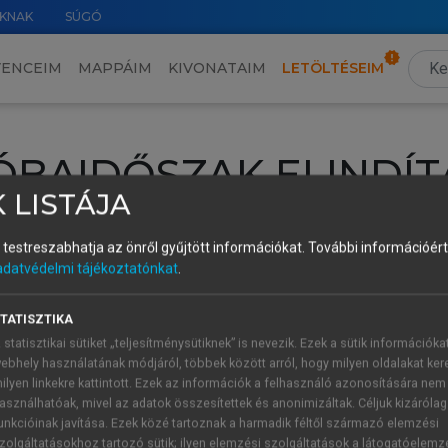
KNAK
SÚGÓ
VENCEIM
MAPPÁIM
KIVONATAIM
LETÖLTÉSEIM
ÓBAIDŐSZAK ELINDÍT
 LISTÁJA
intéséhez lépj be a saját fiókoddal, iskolai azonosítóddal vagy ú
és testreszabhatja az önről gyűjtött információkat.
További információért 
Új felhasználóként
1 óra díjmentes hozzáférésre
vagy jogosult
adatvédelmi tájékoztatónkat
.
k elindításához,
jelentkezz
be meglévő fiókoddal,
vagy hozz lé
A regisztráció után a
próbaidőszak
automatikusan
elindul.
TATISZTIKA
 statisztikai sütiket „teljesítménysütiknek” is nevezik. Ezek a sütik információka
ebhely használatának módjáról, többek között arról, hogy milyen oldalakat kere
ilyen linkekre kattintott. Ezek az információk a felhasználó azonosítására nem
ÚJ FIÓK 
ÁT FIÓKKAL
asználhatóak, mivel az adatok összesítettek és anonimizáltak. Céljuk kizáróla
1 óra díjme
unkcióinak javítása. Ezek közé tartoznak a harmadik féltől származó elemzési
zolgáltatásokhoz tartozó sütik; ilyen elemzési szolgáltatások a látogatóelemz