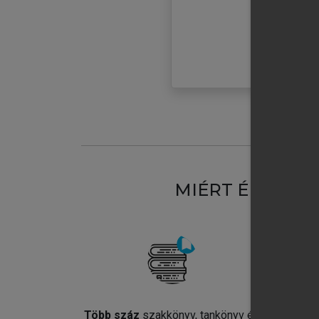
MIÉRT ÉRDEME
Több száz
szakkönyv, tankönyv és
Jel