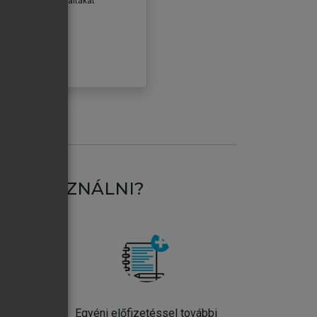
erződéseiben foglaltakat
ogadom.
ÓBÁLOM
AT HASZNÁLNI?
ntos
Egyéni előfizetéssel további