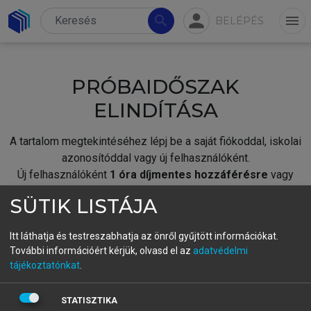
person
search
menu
BELÉPÉS
PRÓBAIDŐSZAK
ELINDÍTÁSA
A tartalom megtekintéséhez lépj be a saját fiókoddal, iskolai
azonosítóddal vagy új felhasználóként.
Új felhasználóként
1 óra díjmentes hozzáférésre
vagy
jogosult.
SÜTIK LISTÁJA
A próbaidőszak elindításához,
jelentkezz
be meglévő
fiókoddal,
vagy hozz létre új fiókot.
Itt láthatja és testreszabhatja az önről gyűjtött információkat.
További információért kérjük, olvasd el az
adatvédelmi
A regisztráció után a
próbaidőszak
automatikusan
elindul.
tájékoztatónkat
.
BELÉPÉS SAJÁT FIÓKKAL
STATISZTIKA