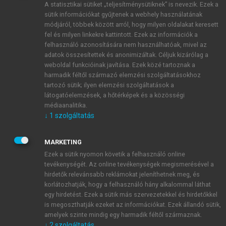
A statisztikai sütiket „teljesítménysütiknek” is nevezik. Ezek a
sütik információkat gyűjtenek a webhely használatának
módjáról, többek között arról, hogy milyen oldalakat keresett
ÚJ FIÓK LÉTREHOZÁSA
fel és milyen linkekre kattintott. Ezek az információk a
1 óra díjmentes hozzáférés
felhasználó azonosítására nem használhatóak, mivel az
adatok összesítettek és anonimizáltak. Céljuk kizárólag a
weboldal funkcióinak javítása. Ezek közé tartoznak a
E-MAIL-CÍM
harmadik féltől származó elemzési szolgáltatásokhoz
tartozó sütik; ilyen elemzési szolgáltatások a
látogatóelemzések, a hőtérképek és a közösségi
NÉV
médiaanalitika.
↓
1
szolgáltatás
JELSZÓ
MARKETING
Ezek a sütik nyomon követik a felhasználó online
tevékenységét. Az online tevékenységek megismerésével a
JELSZÓ ÚJRA
hirdetők relevánsabb reklámokat jeleníthetnek meg, és
korlátozhatják, hogy a felhasználó hány alkalommal láthat
egy hirdetést. Ezek a sütik más szervezetekkel és hirdetőkkel
is megoszthatják ezeket az információkat. Ezek állandó sütik,
Kérek értesítést a MeRSZ újdonságairól, akcióiról.
amelyek szinte mindig egy harmadik féltől származnak.
↓
2
szolgáltatás