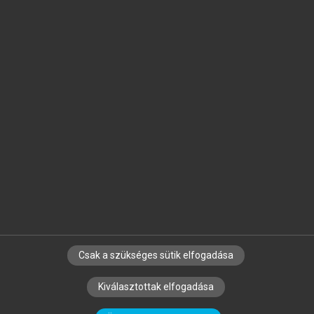
Jelöld meg a számodra fontos részeket, és
készíts
saját
jegyzeteket!
Egyéni előfizetéssel további
MeRSZ+ funkciókat
és
tartalmakat is elérhetsz.
Csak a szükséges sütik elfogadása
SZERZŐKNEK
CÉGEKNEK
KÖNYVTÁROSOKNAK
Kiválasztottak elfogadása
SZERKESZTÉSI ÉS LEKTORÁLÁSI ALAPELVEK