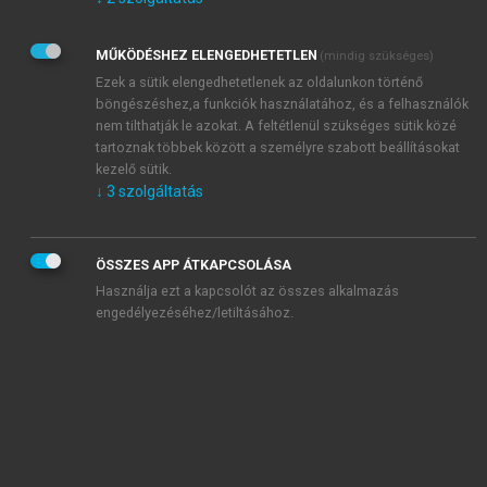
Kérek értesítést az Akadémiai Kiadó Zrt. újdonságairól,
akcióiról.
MŰKÖDÉSHEZ ELENGEDHETETLEN
(mindig szükséges)
Az
Adatkezelési tájékoztatóban
foglaltakat tudomásul
veszem és elfogadom.
Ezek a sütik elengedhetetlenek az oldalunkon történő
Az
Általános vásárlási feltételeket
, valamint a
szotar.net
és a
böngészéshez,a funkciók használatához, és a felhasználók
mersz.hu
oldalak licencszerződéseiben foglaltakat
nem tilthatják le azokat. A feltétlenül szükséges sütik közé
tudomásul veszem és elfogadom.
tartoznak többek között a személyre szabott beállításokat
kezelő sütik.
↓
3
szolgáltatás
KIPRÓBÁLOM
ÖSSZES APP ÁTKAPCSOLÁSA
Használja ezt a kapcsolót az összes alkalmazás
engedélyezéséhez/letiltásához.
MIÉRT ÉRDEMES A MERSZ ONLINE
OKOSKÖNYVTÁRAT HASZNÁLNI?