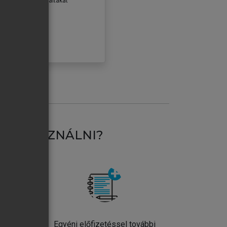
erződéseiben foglaltakat
ogadom.
ÓBÁLOM
AT HASZNÁLNI?
ntos
Egyéni előfizetéssel további