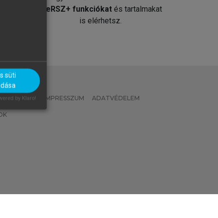
át
MeRSZ+ funkciókat
és tartalmakat
is elérhetsz.
 süti
adása
 IRÁNYELVEK
IMPRESSZUM
ADATVÉDELEM
ered by Klaro!
OK