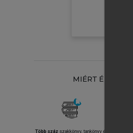
MIÉRT ÉRDEME
Több száz
szakkönyv, tankönyv és
Jel