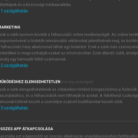
őtérképek és a közösségi médiaanalitika.
E-MAIL-CÍM
1
szolgáltatás
MARKETING
NÉV
zek a sütik nyomon követik a felhasználó online tevékenységét. Az online tev
egismerésével a hirdetők relevánsabb reklámokat jeleníthetnek meg, és korlát
 felhasználó hány alkalommal láthat egy hirdetést. Ezek a sütik más szervezete
JELSZÓ
irdetőkkel is megoszthatják ezeket az információkat. Ezek állandó sütik, amely
indig egy harmadik féltől származnak.
2
szolgáltatás
JELSZÓ ÚJRA
PÉS
ŰKÖDÉSHEZ ELENGEDHETETLEN
(mindig szükséges)
zek a sütik elengedhetetlenek az oldalunkon történő böngészéshez,a funkciók
asználatához, és a felhasználók nem tilthatják le azokat. A feltétlenül szükség
Kérek értesítést a MeRSZ új
artoznak többek között a személyre szabott beállításokat kezelő sütik.
Kérek értesítést az Akadémi
3
szolgáltatás
akcióiról.
 VAGY?
Az
Adatkezelési tájékozta
yi azonosítóval
veszem és elfogadom.
SSZES APP ÁTKAPCSOLÁSA
Az
Általános vásárlási felt
asználja ezt a kapcsolót az összes alkalmazás engedélyezéséhez/letiltásáho