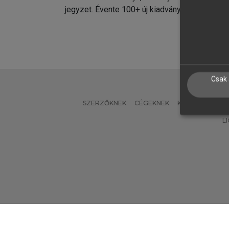
jegyzet. Évente 100+ új kiadvány.
kiadvá
Csak 
SZERZŐKNEK
CÉGEKNEK
KÖNYVTÁROSO
L
Verzió: 2.7.2