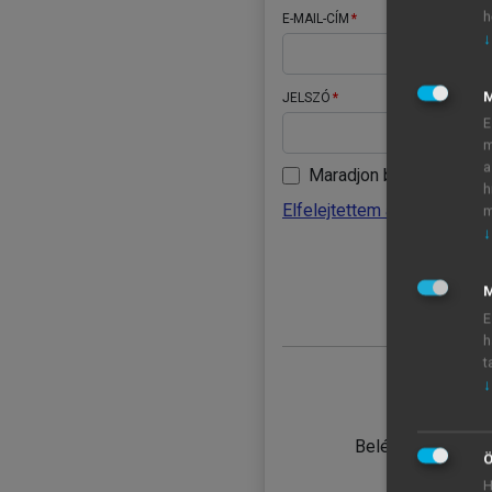
h
E-MAIL-CÍM
↓
JELSZÓ
E
m
a
Maradjon belépve
h
Elfelejtettem a jelszavamat
m
↓
BELÉ
M
E
h
t
↓
TANULÓ
Belépés intézmén
Ö
H