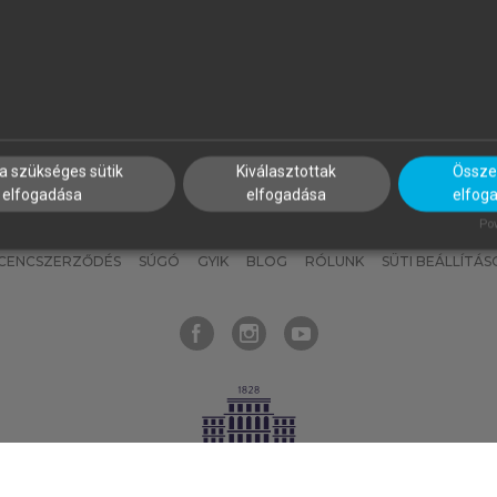
nyokat, hogy bármikor azonnal
részeket, és
készíts
saj
hozzájuk férhess!
jegyzeteket!
a szükséges sütik
Kiválasztottak
Összes
elfogadása
elfogadása
elfog
KNAK
SZERKESZTÉSI ÉS LEKTORÁLÁSI ALAPELVEK
MI – ÁLTALÁNOS
Pow
ICENCSZERZŐDÉS
SÚGÓ
GYIK
BLOG
RÓLUNK
SÜTI BEÁLLÍTÁS