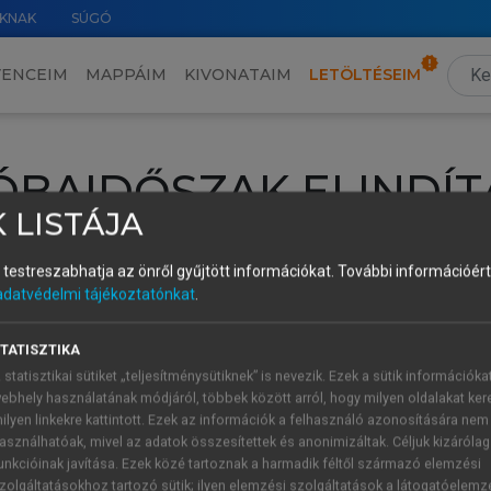
KNAK
SÚGÓ
VENCEIM
MAPPÁIM
KIVONATAIM
LETÖLTÉSEIM
ÓBAIDŐSZAK ELINDÍT
 LISTÁJA
intéséhez lépj be a saját fiókoddal, iskolai azonosítóddal vagy ú
és testreszabhatja az önről gyűjtött információkat.
További információért 
Új felhasználóként
1 óra díjmentes hozzáférésre
vagy jogosult
adatvédelmi tájékoztatónkat
.
k elindításához,
jelentkezz
be meglévő fiókoddal,
vagy hozz lé
A regisztráció után a
próbaidőszak
automatikusan
elindul.
TATISZTIKA
 statisztikai sütiket „teljesítménysütiknek” is nevezik. Ezek a sütik információka
ebhely használatának módjáról, többek között arról, hogy milyen oldalakat kere
ilyen linkekre kattintott. Ezek az információk a felhasználó azonosítására nem
ÚJ FIÓK 
ÁT FIÓKKAL
asználhatóak, mivel az adatok összesítettek és anonimizáltak. Céljuk kizáróla
1 óra díjme
unkcióinak javítása. Ezek közé tartoznak a harmadik féltől származó elemzési
zolgáltatásokhoz tartozó sütik; ilyen elemzési szolgáltatások a látogatóelemz