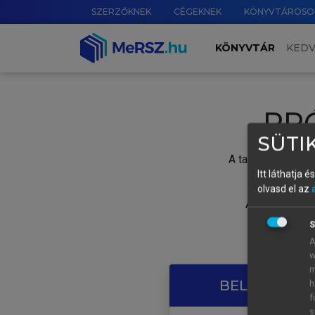
SZERZŐKNEK
CÉGEKNEK
KÖNYVTÁROSO
KÖNYVTÁR
KED
PR
SÜTIK
A tartalom megtek
Itt láthatja 
olvasd el az
A próbaidősza
S
A
w
m
BELÉPÉS SAJ
h
f
s