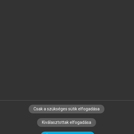
Jelöld meg a számodra fontos részeket, és
készíts
saját
jegyzeteket!
Egyéni előfizetéssel további
MeRSZ+ funkciókat
és
tartalmakat is elérhetsz.
Csak a szükséges sütik elfogadása
SZERZŐKNEK
CÉGEKNEK
KÖNYVTÁROSOKNAK
Kiválasztottak elfogadása
SZERKESZTÉSI ÉS LEKTORÁLÁSI ALAPELVEK