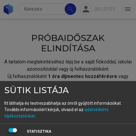
person
search
menu
BELÉPÉS
PRÓBAIDŐSZAK
ELINDÍTÁSA
A tartalom megtekintéséhez lépj be a saját fiókoddal, iskolai
azonosítóddal vagy új felhasználóként.
Új felhasználóként
1 óra díjmentes hozzáférésre
vagy
jogosult.
SÜTIK LISTÁJA
A próbaidőszak elindításához,
jelentkezz
be meglévő
fiókoddal,
vagy hozz létre új fiókot.
Itt láthatja és testreszabhatja az önről gyűjtött információkat.
További információért kérjük, olvasd el az
adatvédelmi
A regisztráció után a
próbaidőszak
automatikusan
elindul.
tájékoztatónkat
.
BELÉPÉS SAJÁT FIÓKKAL
STATISZTIKA