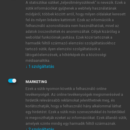
A statisztikai sütiket „teljesítménysütiknek” is nevezik. Ezek a
sütik információkat gyűjtenek a webhely használatának
módjáról, többek között arról, hogy milyen oldalakat keresett
ÚJ FIÓK LÉTREHOZÁSA
fel és milyen linkekre kattintott. Ezek az információk a
1 óra díjmentes hozzáférés
felhasználó azonosítására nem használhatóak, mivel az
adatok összesítettek és anonimizáltak. Céljuk kizárólag a
weboldal funkcióinak javítása. Ezek közé tartoznak a
E-MAIL-CÍM
harmadik féltől származó elemzési szolgáltatásokhoz
tartozó sütik; ilyen elemzési szolgáltatások a
látogatóelemzések, a hőtérképek és a közösségi
NÉV
médiaanalitika.
↓
1
szolgáltatás
JELSZÓ
MARKETING
Ezek a sütik nyomon követik a felhasználó online
tevékenységét. Az online tevékenységek megismerésével a
JELSZÓ ÚJRA
hirdetők relevánsabb reklámokat jeleníthetnek meg, és
korlátozhatják, hogy a felhasználó hány alkalommal láthat
egy hirdetést. Ezek a sütik más szervezetekkel és hirdetőkkel
is megoszthatják ezeket az információkat. Ezek állandó sütik,
Kérek értesítést a MeRSZ újdonságairól, akcióiról.
amelyek szinte mindig egy harmadik féltől származnak.
↓
2
szolgáltatás