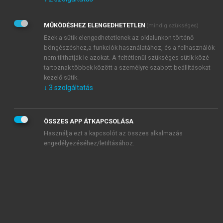
Kérek értesítést az Akadémiai Kiadó Zrt. újdonságairól,
akcióiról.
MŰKÖDÉSHEZ ELENGEDHETETLEN
(mindig szükséges)
Az
Adatkezelési tájékoztatóban
foglaltakat tudomásul
veszem és elfogadom.
Ezek a sütik elengedhetetlenek az oldalunkon történő
Az
Általános vásárlási feltételeket
, valamint a
szotar.net
és a
böngészéshez,a funkciók használatához, és a felhasználók
mersz.hu
oldalak licencszerződéseiben foglaltakat
nem tilthatják le azokat. A feltétlenül szükséges sütik közé
tudomásul veszem és elfogadom.
tartoznak többek között a személyre szabott beállításokat
kezelő sütik.
↓
3
szolgáltatás
KIPRÓBÁLOM
ÖSSZES APP ÁTKAPCSOLÁSA
Használja ezt a kapcsolót az összes alkalmazás
engedélyezéséhez/letiltásához.
MIÉRT ÉRDEMES A MERSZ ONLINE
OKOSKÖNYVTÁRAT HASZNÁLNI?