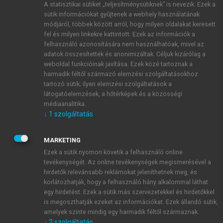
A statisztikai sütiket „teljesítménysütiknek” is nevezik. Ezek a
sütik információkat gyűjtenek a webhely használatának
módjáról, többek között arról, hogy milyen oldalakat keresett
ÚJ FIÓK LÉTREHOZÁSA
fel és milyen linkekre kattintott. Ezek az információk a
1 óra díjmentes hozzáférés
felhasználó azonosítására nem használhatóak, mivel az
adatok összesítettek és anonimizáltak. Céljuk kizárólag a
weboldal funkcióinak javítása. Ezek közé tartoznak a
E-MAIL-CÍM
harmadik féltől származó elemzési szolgáltatásokhoz
tartozó sütik; ilyen elemzési szolgáltatások a
látogatóelemzések, a hőtérképek és a közösségi
NÉV
médiaanalitika.
↓
1
szolgáltatás
JELSZÓ
MARKETING
Ezek a sütik nyomon követik a felhasználó online
tevékenységét. Az online tevékenységek megismerésével a
JELSZÓ ÚJRA
hirdetők relevánsabb reklámokat jeleníthetnek meg, és
korlátozhatják, hogy a felhasználó hány alkalommal láthat
egy hirdetést. Ezek a sütik más szervezetekkel és hirdetőkkel
is megoszthatják ezeket az információkat. Ezek állandó sütik,
Kérek értesítést a MeRSZ újdonságairól, akcióiról.
amelyek szinte mindig egy harmadik féltől származnak.
↓
2
szolgáltatás