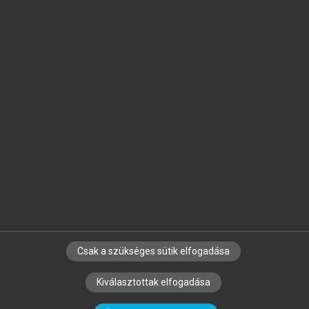
Jelöld meg a számodra fontos részeket, és
készíts
saját
jegyzeteket!
Egyéni előfizetéssel további
MeRSZ+ funkciókat
és
tartalmakat is elérhetsz.
Csak a szükséges sütik elfogadása
SZERZŐKNEK
CÉGEKNEK
KÖNYVTÁROSOKNAK
Kiválasztottak elfogadása
SZERKESZTÉSI ÉS LEKTORÁLÁSI ALAPELVEK