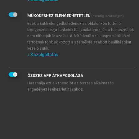
Kérek értesítést az Akadémiai Kiadó Zrt. újdonságairól,
akcióiról.
MŰKÖDÉSHEZ ELENGEDHETETLEN
(mindig szükséges)
Az
Adatkezelési tájékoztatóban
foglaltakat tudomásul
veszem és elfogadom.
Ezek a sütik elengedhetetlenek az oldalunkon történő
Az
Általános vásárlási feltételeket
, valamint a
szotar.net
és a
böngészéshez,a funkciók használatához, és a felhasználók
mersz.hu
oldalak licencszerződéseiben foglaltakat
nem tilthatják le azokat. A feltétlenül szükséges sütik közé
tudomásul veszem és elfogadom.
tartoznak többek között a személyre szabott beállításokat
kezelő sütik.
↓
3
szolgáltatás
KIPRÓBÁLOM
ÖSSZES APP ÁTKAPCSOLÁSA
Használja ezt a kapcsolót az összes alkalmazás
engedélyezéséhez/letiltásához.
MIÉRT ÉRDEMES A MERSZ ONLINE
OKOSKÖNYVTÁRAT HASZNÁLNI?