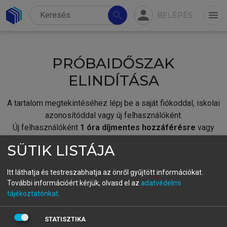
person
search
menu
BELÉPÉS
PRÓBAIDŐSZAK
ELINDÍTÁSA
A tartalom megtekintéséhez lépj be a saját fiókoddal, iskolai
azonosítóddal vagy új felhasználóként.
Új felhasználóként
1 óra díjmentes hozzáférésre
vagy
jogosult.
SÜTIK LISTÁJA
A próbaidőszak elindításához,
jelentkezz
be meglévő
fiókoddal,
vagy hozz létre új fiókot.
Itt láthatja és testreszabhatja az önről gyűjtött információkat.
További információért kérjük, olvasd el az
adatvédelmi
A regisztráció után a
próbaidőszak
automatikusan
elindul.
tájékoztatónkat
.
BELÉPÉS SAJÁT FIÓKKAL
STATISZTIKA