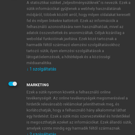
A statisztikai sütiket „teljesítménysütiknek” is nevezik. Ezek a
sütik információkat gyűjtenek a webhely használatának
módjáról, többek között arról, hogy milyen oldalakat keresett
ÚJ FIÓK LÉTREHOZÁSA
fel és milyen linkekre kattintott. Ezek az információk a
1 óra díjmentes hozzáférés
felhasználó azonosítására nem használhatóak, mivel az
adatok összesítettek és anonimizáltak. Céljuk kizárólag a
weboldal funkcióinak javítása. Ezek közé tartoznak a
E-MAIL-CÍM
harmadik féltől származó elemzési szolgáltatásokhoz
tartozó sütik; ilyen elemzési szolgáltatások a
látogatóelemzések, a hőtérképek és a közösségi
NÉV
médiaanalitika.
↓
1
szolgáltatás
JELSZÓ
MARKETING
Ezek a sütik nyomon követik a felhasználó online
tevékenységét. Az online tevékenységek megismerésével a
JELSZÓ ÚJRA
hirdetők relevánsabb reklámokat jeleníthetnek meg, és
korlátozhatják, hogy a felhasználó hány alkalommal láthat
egy hirdetést. Ezek a sütik más szervezetekkel és hirdetőkkel
is megoszthatják ezeket az információkat. Ezek állandó sütik,
Kérek értesítést a MeRSZ újdonságairól, akcióiról.
amelyek szinte mindig egy harmadik féltől származnak.
↓
2
szolgáltatás