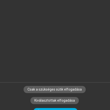
Jelöld meg a számodra fontos részeket, és
készíts
saját
jegyzeteket!
Egyéni előfizetéssel további
MeRSZ+ funkciókat
és
tartalmakat is elérhetsz.
Csak a szükséges sütik elfogadása
SZERZŐKNEK
CÉGEKNEK
KÖNYVTÁROSOKNAK
Kiválasztottak elfogadása
SZERKESZTÉSI ÉS LEKTORÁLÁSI ALAPELVEK