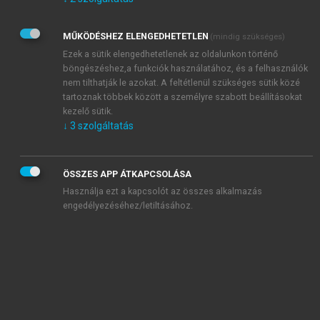
Kérek értesítést az Akadémiai Kiadó Zrt. újdonságairól,
akcióiról.
MŰKÖDÉSHEZ ELENGEDHETETLEN
(mindig szükséges)
Az
Adatkezelési tájékoztatóban
foglaltakat tudomásul
veszem és elfogadom.
Ezek a sütik elengedhetetlenek az oldalunkon történő
Az
Általános vásárlási feltételeket
, valamint a
szotar.net
és a
böngészéshez,a funkciók használatához, és a felhasználók
mersz.hu
oldalak licencszerződéseiben foglaltakat
nem tilthatják le azokat. A feltétlenül szükséges sütik közé
tudomásul veszem és elfogadom.
tartoznak többek között a személyre szabott beállításokat
kezelő sütik.
↓
3
szolgáltatás
KIPRÓBÁLOM
ÖSSZES APP ÁTKAPCSOLÁSA
Használja ezt a kapcsolót az összes alkalmazás
engedélyezéséhez/letiltásához.
MIÉRT ÉRDEMES A MERSZ ONLINE
OKOSKÖNYVTÁRAT HASZNÁLNI?