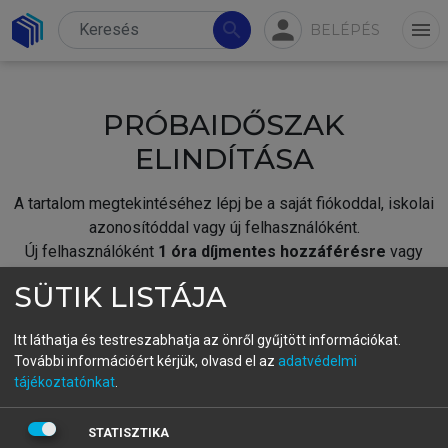
person
search
menu
BELÉPÉS
PRÓBAIDŐSZAK
ELINDÍTÁSA
A tartalom megtekintéséhez lépj be a saját fiókoddal, iskolai
azonosítóddal vagy új felhasználóként.
Új felhasználóként
1 óra díjmentes hozzáférésre
vagy
jogosult.
SÜTIK LISTÁJA
A próbaidőszak elindításához,
jelentkezz
be meglévő
fiókoddal,
vagy hozz létre új fiókot.
Itt láthatja és testreszabhatja az önről gyűjtött információkat.
További információért kérjük, olvasd el az
adatvédelmi
A regisztráció után a
próbaidőszak
automatikusan
elindul.
tájékoztatónkat
.
BELÉPÉS SAJÁT FIÓKKAL
STATISZTIKA