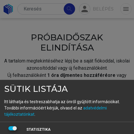
person
search
menu
BELÉPÉS
PRÓBAIDŐSZAK
ELINDÍTÁSA
A tartalom megtekintéséhez lépj be a saját fiókoddal, iskolai
azonosítóddal vagy új felhasználóként.
Új felhasználóként
1 óra díjmentes hozzáférésre
vagy
jogosult.
SÜTIK LISTÁJA
A próbaidőszak elindításához,
jelentkezz
be meglévő
fiókoddal,
vagy hozz létre új fiókot.
Itt láthatja és testreszabhatja az önről gyűjtött információkat.
További információért kérjük, olvasd el az
adatvédelmi
A regisztráció után a
próbaidőszak
automatikusan
elindul.
tájékoztatónkat
.
BELÉPÉS SAJÁT FIÓKKAL
STATISZTIKA