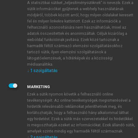
A statisztikai sütiket „teljesítménysütiknek” is nevezik. Ezek a
sütik információkat gyűjtenek a webhely használatának
módjáról, többek között arról, hogy milyen oldalakat keresett
ÚJ FIÓK LÉTREHOZÁSA
fel és milyen linkekre kattintott. Ezek az információk a
1 óra díjmentes hozzáférés
felhasználó azonosítására nem használhatóak, mivel az
adatok összesítettek és anonimizáltak. Céljuk kizárólag a
weboldal funkcióinak javítása. Ezek közé tartoznak a
E-MAIL-CÍM
harmadik féltől származó elemzési szolgáltatásokhoz
tartozó sütik; ilyen elemzési szolgáltatások a
látogatóelemzések, a hőtérképek és a közösségi
NÉV
médiaanalitika.
↓
1
szolgáltatás
JELSZÓ
MARKETING
Ezek a sütik nyomon követik a felhasználó online
tevékenységét. Az online tevékenységek megismerésével a
JELSZÓ ÚJRA
hirdetők relevánsabb reklámokat jeleníthetnek meg, és
korlátozhatják, hogy a felhasználó hány alkalommal láthat
egy hirdetést. Ezek a sütik más szervezetekkel és hirdetőkkel
is megoszthatják ezeket az információkat. Ezek állandó sütik,
Kérek értesítést a MeRSZ újdonságairól, akcióiról.
amelyek szinte mindig egy harmadik féltől származnak.
↓
2
szolgáltatás