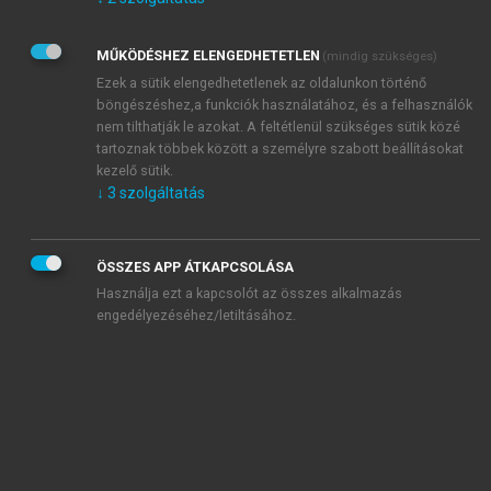
Kérek értesítést az Akadémiai Kiadó Zrt. újdonságairól,
akcióiról.
MŰKÖDÉSHEZ ELENGEDHETETLEN
(mindig szükséges)
Az
Adatkezelési tájékoztatóban
foglaltakat tudomásul
veszem és elfogadom.
Ezek a sütik elengedhetetlenek az oldalunkon történő
Az
Általános vásárlási feltételeket
, valamint a
szotar.net
és a
böngészéshez,a funkciók használatához, és a felhasználók
mersz.hu
oldalak licencszerződéseiben foglaltakat
nem tilthatják le azokat. A feltétlenül szükséges sütik közé
tudomásul veszem és elfogadom.
tartoznak többek között a személyre szabott beállításokat
kezelő sütik.
↓
3
szolgáltatás
KIPRÓBÁLOM
ÖSSZES APP ÁTKAPCSOLÁSA
Használja ezt a kapcsolót az összes alkalmazás
engedélyezéséhez/letiltásához.
MIÉRT ÉRDEMES A MERSZ ONLINE
OKOSKÖNYVTÁRAT HASZNÁLNI?