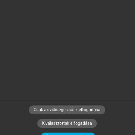
Jelöld meg a számodra fontos részeket, és
készíts
saját
jegyzeteket!
Egyéni előfizetéssel további
MeRSZ+ funkciókat
és
tartalmakat is elérhetsz.
Csak a szükséges sütik elfogadása
SZERZŐKNEK
CÉGEKNEK
KÖNYVTÁROSOKNAK
Kiválasztottak elfogadása
SZERKESZTÉSI ÉS LEKTORÁLÁSI ALAPELVEK