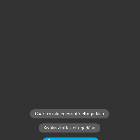
Jelöld meg a számodra fontos részeket, és
készíts
saját
jegyzeteket!
Egyéni előfizetéssel további
MeRSZ+ funkciókat
és
tartalmakat is elérhetsz.
Csak a szükséges sütik elfogadása
SZERZŐKNEK
CÉGEKNEK
KÖNYVTÁROSOKNAK
Kiválasztottak elfogadása
SZERKESZTÉSI ÉS LEKTORÁLÁSI ALAPELVEK