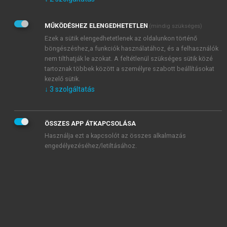
Kérek értesítést az Akadémiai Kiadó Zrt. újdonságairól,
akcióiról.
MŰKÖDÉSHEZ ELENGEDHETETLEN
(mindig szükséges)
Az
Adatkezelési tájékoztatóban
foglaltakat tudomásul
veszem és elfogadom.
Ezek a sütik elengedhetetlenek az oldalunkon történő
Az
Általános vásárlási feltételeket
, valamint a
szotar.net
és a
böngészéshez,a funkciók használatához, és a felhasználók
mersz.hu
oldalak licencszerződéseiben foglaltakat
nem tilthatják le azokat. A feltétlenül szükséges sütik közé
tudomásul veszem és elfogadom.
tartoznak többek között a személyre szabott beállításokat
kezelő sütik.
↓
3
szolgáltatás
KIPRÓBÁLOM
ÖSSZES APP ÁTKAPCSOLÁSA
Használja ezt a kapcsolót az összes alkalmazás
engedélyezéséhez/letiltásához.
MIÉRT ÉRDEMES A MERSZ ONLINE
OKOSKÖNYVTÁRAT HASZNÁLNI?