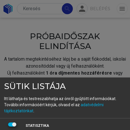
person
search
menu
BELÉPÉS
PRÓBAIDŐSZAK
ELINDÍTÁSA
A tartalom megtekintéséhez lépj be a saját fiókoddal, iskolai
azonosítóddal vagy új felhasználóként.
Új felhasználóként
1 óra díjmentes hozzáférésre
vagy
jogosult.
SÜTIK LISTÁJA
A próbaidőszak elindításához,
jelentkezz
be meglévő
fiókoddal,
vagy hozz létre új fiókot.
Itt láthatja és testreszabhatja az önről gyűjtött információkat.
További információért kérjük, olvasd el az
adatvédelmi
A regisztráció után a
próbaidőszak
automatikusan
elindul.
tájékoztatónkat
.
BELÉPÉS SAJÁT FIÓKKAL
STATISZTIKA