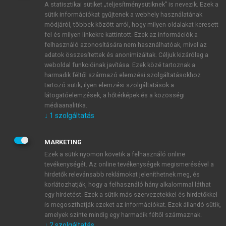
A statisztikai sütiket „teljesítménysütiknek” is nevezik. Ezek a
sütik információkat gyűjtenek a webhely használatának
módjáról, többek között arról, hogy milyen oldalakat keresett
ÚJ FIÓK LÉTREHOZÁSA
fel és milyen linkekre kattintott. Ezek az információk a
1 óra díjmentes hozzáférés
felhasználó azonosítására nem használhatóak, mivel az
adatok összesítettek és anonimizáltak. Céljuk kizárólag a
weboldal funkcióinak javítása. Ezek közé tartoznak a
E-MAIL-CÍM
harmadik féltől származó elemzési szolgáltatásokhoz
tartozó sütik; ilyen elemzési szolgáltatások a
látogatóelemzések, a hőtérképek és a közösségi
NÉV
médiaanalitika.
↓
1
szolgáltatás
JELSZÓ
MARKETING
Ezek a sütik nyomon követik a felhasználó online
tevékenységét. Az online tevékenységek megismerésével a
JELSZÓ ÚJRA
hirdetők relevánsabb reklámokat jeleníthetnek meg, és
korlátozhatják, hogy a felhasználó hány alkalommal láthat
egy hirdetést. Ezek a sütik más szervezetekkel és hirdetőkkel
is megoszthatják ezeket az információkat. Ezek állandó sütik,
Kérek értesítést a MeRSZ újdonságairól, akcióiról.
amelyek szinte mindig egy harmadik féltől származnak.
↓
2
szolgáltatás