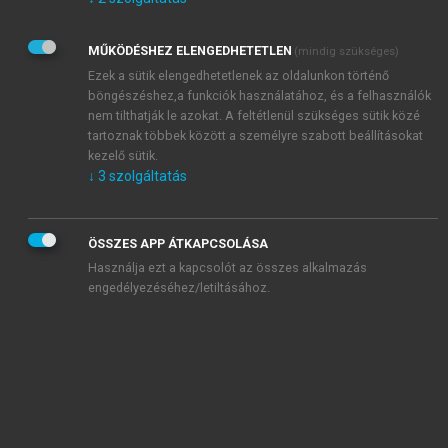
Kérek értesítést az Akadémiai Kiadó Zrt. újdonságairól,
akcióiról.
MŰKÖDÉSHEZ ELENGEDHETETLEN
(mindig szükséges)
Az
Adatkezelési tájékoztatóban
foglaltakat tudomásul
veszem és elfogadom.
Ezek a sütik elengedhetetlenek az oldalunkon történő
Az
Általános vásárlási feltételeket
, valamint a
szotar.net
és a
böngészéshez,a funkciók használatához, és a felhasználók
mersz.hu
oldalak licencszerződéseiben foglaltakat
nem tilthatják le azokat. A feltétlenül szükséges sütik közé
tudomásul veszem és elfogadom.
tartoznak többek között a személyre szabott beállításokat
kezelő sütik.
↓
3
szolgáltatás
KIPRÓBÁLOM
ÖSSZES APP ÁTKAPCSOLÁSA
Használja ezt a kapcsolót az összes alkalmazás
engedélyezéséhez/letiltásához.
MIÉRT ÉRDEMES A MERSZ ONLINE
OKOSKÖNYVTÁRAT HASZNÁLNI?