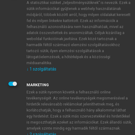
A statisztikai sütiket „teljesítménysütiknek” is nevezik. Ezek a
sütik információkat gyűjtenek a webhely használatának
módjáról, többek között arról, hogy milyen oldalakat keresett
ÚJ FIÓK LÉTREHOZÁSA
fel és milyen linkekre kattintott. Ezek az információk a
1 óra díjmentes hozzáférés
felhasználó azonosítására nem használhatóak, mivel az
adatok összesítettek és anonimizáltak. Céljuk kizárólag a
weboldal funkcióinak javítása. Ezek közé tartoznak a
E-MAIL-CÍM
harmadik féltől származó elemzési szolgáltatásokhoz
tartozó sütik; ilyen elemzési szolgáltatások a
látogatóelemzések, a hőtérképek és a közösségi
NÉV
médiaanalitika.
↓
1
szolgáltatás
JELSZÓ
MARKETING
Ezek a sütik nyomon követik a felhasználó online
tevékenységét. Az online tevékenységek megismerésével a
JELSZÓ ÚJRA
hirdetők relevánsabb reklámokat jeleníthetnek meg, és
korlátozhatják, hogy a felhasználó hány alkalommal láthat
egy hirdetést. Ezek a sütik más szervezetekkel és hirdetőkkel
is megoszthatják ezeket az információkat. Ezek állandó sütik,
Kérek értesítést a MeRSZ újdonságairól, akcióiról.
amelyek szinte mindig egy harmadik féltől származnak.
↓
2
szolgáltatás