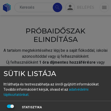
person
search
menu
BELÉPÉS
PRÓBAIDŐSZAK
ELINDÍTÁSA
A tartalom megtekintéséhez lépj be a saját fiókoddal, iskolai
azonosítóddal vagy új felhasználóként.
Új felhasználóként
1 óra díjmentes hozzáférésre
vagy
jogosult.
SÜTIK LISTÁJA
A próbaidőszak elindításához,
jelentkezz
be meglévő
fiókoddal,
vagy hozz létre új fiókot.
Itt láthatja és testreszabhatja az önről gyűjtött információkat.
További információért kérjük, olvasd el az
adatvédelmi
A regisztráció után a
próbaidőszak
automatikusan
elindul.
tájékoztatónkat
.
BELÉPÉS SAJÁT FIÓKKAL
STATISZTIKA