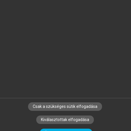
Jelöld meg a számodra fontos részeket, és
készíts
saját
jegyzeteket!
Egyéni előfizetéssel további
MeRSZ+ funkciókat
és
tartalmakat is elérhetsz.
Csak a szükséges sütik elfogadása
SZERZŐKNEK
CÉGEKNEK
KÖNYVTÁROSOKNAK
Kiválasztottak elfogadása
SZERKESZTÉSI ÉS LEKTORÁLÁSI ALAPELVEK