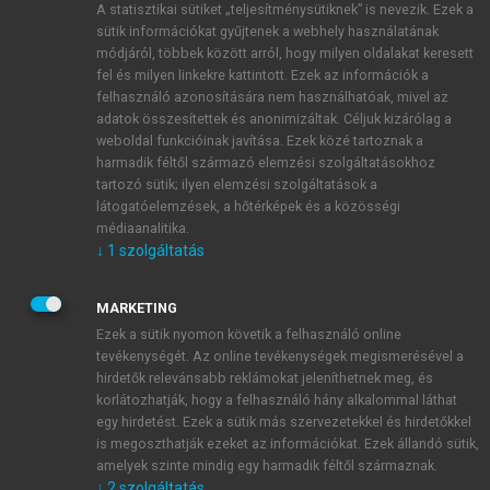
A statisztikai sütiket „teljesítménysütiknek” is nevezik. Ezek a
sütik információkat gyűjtenek a webhely használatának
módjáról, többek között arról, hogy milyen oldalakat keresett
ÚJ FIÓK LÉTREHOZÁSA
fel és milyen linkekre kattintott. Ezek az információk a
1 óra díjmentes hozzáférés
felhasználó azonosítására nem használhatóak, mivel az
adatok összesítettek és anonimizáltak. Céljuk kizárólag a
weboldal funkcióinak javítása. Ezek közé tartoznak a
E-MAIL-CÍM
harmadik féltől származó elemzési szolgáltatásokhoz
tartozó sütik; ilyen elemzési szolgáltatások a
látogatóelemzések, a hőtérképek és a közösségi
NÉV
médiaanalitika.
↓
1
szolgáltatás
JELSZÓ
MARKETING
Ezek a sütik nyomon követik a felhasználó online
tevékenységét. Az online tevékenységek megismerésével a
JELSZÓ ÚJRA
hirdetők relevánsabb reklámokat jeleníthetnek meg, és
korlátozhatják, hogy a felhasználó hány alkalommal láthat
egy hirdetést. Ezek a sütik más szervezetekkel és hirdetőkkel
is megoszthatják ezeket az információkat. Ezek állandó sütik,
Kérek értesítést a MeRSZ újdonságairól, akcióiról.
amelyek szinte mindig egy harmadik féltől származnak.
↓
2
szolgáltatás