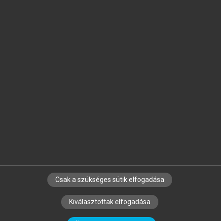
Jelöld meg a számodra fontos részeket, és
készíts
saját
jegyzeteket!
Egyéni előfizetéssel további
MeRSZ+ funkciókat
és
tartalmakat is elérhetsz.
Csak a szükséges sütik elfogadása
SZERZŐKNEK
CÉGEKNEK
KÖNYVTÁROSOKNAK
Kiválasztottak elfogadása
SZERKESZTÉSI ÉS LEKTORÁLÁSI ALAPELVEK