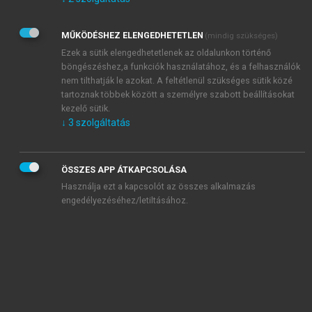
Kérek értesítést az Akadémiai Kiadó Zrt. újdonságairól,
akcióiról.
MŰKÖDÉSHEZ ELENGEDHETETLEN
(mindig szükséges)
Az
Adatkezelési tájékoztatóban
foglaltakat tudomásul
veszem és elfogadom.
Ezek a sütik elengedhetetlenek az oldalunkon történő
Az
Általános vásárlási feltételeket
, valamint a
szotar.net
és a
böngészéshez,a funkciók használatához, és a felhasználók
mersz.hu
oldalak licencszerződéseiben foglaltakat
nem tilthatják le azokat. A feltétlenül szükséges sütik közé
tudomásul veszem és elfogadom.
tartoznak többek között a személyre szabott beállításokat
kezelő sütik.
↓
3
szolgáltatás
KIPRÓBÁLOM
ÖSSZES APP ÁTKAPCSOLÁSA
Használja ezt a kapcsolót az összes alkalmazás
engedélyezéséhez/letiltásához.
MIÉRT ÉRDEMES A MERSZ ONLINE
OKOSKÖNYVTÁRAT HASZNÁLNI?