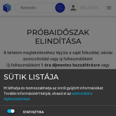
person
search
menu
BELÉPÉS
PRÓBAIDŐSZAK
ELINDÍTÁSA
A tartalom megtekintéséhez lépj be a saját fiókoddal, iskolai
azonosítóddal vagy új felhasználóként.
Új felhasználóként
1 óra díjmentes hozzáférésre
vagy
jogosult.
SÜTIK LISTÁJA
A próbaidőszak elindításához,
jelentkezz
be meglévő
fiókoddal,
vagy hozz létre új fiókot.
Itt láthatja és testreszabhatja az önről gyűjtött információkat.
További információért kérjük, olvasd el az
adatvédelmi
A regisztráció után a
próbaidőszak
automatikusan
elindul.
tájékoztatónkat
.
BELÉPÉS SAJÁT FIÓKKAL
STATISZTIKA