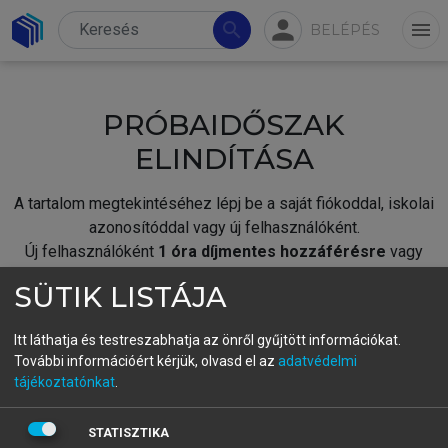
person
search
menu
BELÉPÉS
PRÓBAIDŐSZAK
ELINDÍTÁSA
A tartalom megtekintéséhez lépj be a saját fiókoddal, iskolai
azonosítóddal vagy új felhasználóként.
Új felhasználóként
1 óra díjmentes hozzáférésre
vagy
jogosult.
SÜTIK LISTÁJA
A próbaidőszak elindításához,
jelentkezz
be meglévő
fiókoddal,
vagy hozz létre új fiókot.
Itt láthatja és testreszabhatja az önről gyűjtött információkat.
További információért kérjük, olvasd el az
adatvédelmi
A regisztráció után a
próbaidőszak
automatikusan
elindul.
tájékoztatónkat
.
BELÉPÉS SAJÁT FIÓKKAL
STATISZTIKA