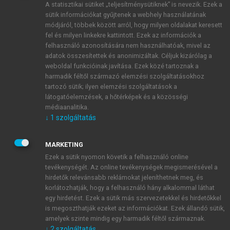
A statisztikai sütiket „teljesítménysütiknek” is nevezik. Ezek a
sütik információkat gyűjtenek a webhely használatának
módjáról, többek között arról, hogy milyen oldalakat keresett
ÚJ FIÓK LÉTREHOZÁSA
fel és milyen linkekre kattintott. Ezek az információk a
1 óra díjmentes hozzáférés
felhasználó azonosítására nem használhatóak, mivel az
adatok összesítettek és anonimizáltak. Céljuk kizárólag a
weboldal funkcióinak javítása. Ezek közé tartoznak a
E-MAIL-CÍM
harmadik féltől származó elemzési szolgáltatásokhoz
tartozó sütik; ilyen elemzési szolgáltatások a
látogatóelemzések, a hőtérképek és a közösségi
NÉV
médiaanalitika.
↓
1
szolgáltatás
JELSZÓ
MARKETING
Ezek a sütik nyomon követik a felhasználó online
tevékenységét. Az online tevékenységek megismerésével a
JELSZÓ ÚJRA
hirdetők relevánsabb reklámokat jeleníthetnek meg, és
korlátozhatják, hogy a felhasználó hány alkalommal láthat
egy hirdetést. Ezek a sütik más szervezetekkel és hirdetőkkel
is megoszthatják ezeket az információkat. Ezek állandó sütik,
Kérek értesítést a MeRSZ újdonságairól, akcióiról.
amelyek szinte mindig egy harmadik féltől származnak.
↓
2
szolgáltatás