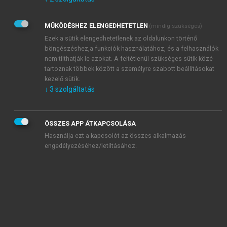
Kérek értesítést az Akadémiai Kiadó Zrt. újdonságairól,
akcióiról.
MŰKÖDÉSHEZ ELENGEDHETETLEN
(mindig szükséges)
Az
Adatkezelési tájékoztatóban
foglaltakat tudomásul
veszem és elfogadom.
Ezek a sütik elengedhetetlenek az oldalunkon történő
Az
Általános vásárlási feltételeket
, valamint a
szotar.net
és a
böngészéshez,a funkciók használatához, és a felhasználók
mersz.hu
oldalak licencszerződéseiben foglaltakat
nem tilthatják le azokat. A feltétlenül szükséges sütik közé
tudomásul veszem és elfogadom.
tartoznak többek között a személyre szabott beállításokat
kezelő sütik.
↓
3
szolgáltatás
KIPRÓBÁLOM
ÖSSZES APP ÁTKAPCSOLÁSA
Használja ezt a kapcsolót az összes alkalmazás
engedélyezéséhez/letiltásához.
MIÉRT ÉRDEMES A MERSZ ONLINE
OKOSKÖNYVTÁRAT HASZNÁLNI?