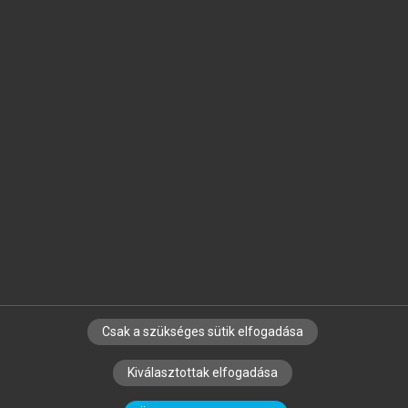
Jelöld meg a számodra fontos részeket, és
készíts
saját
jegyzeteket!
Egyéni előfizetéssel további
MeRSZ+ funkciókat
és
tartalmakat is elérhetsz.
Csak a szükséges sütik elfogadása
SZERZŐKNEK
CÉGEKNEK
KÖNYVTÁROSOKNAK
Kiválasztottak elfogadása
SZERKESZTÉSI ÉS LEKTORÁLÁSI ALAPELVEK