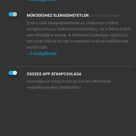
Kérek értesítést az Akadémiai Kiadó Zrt. újdonságairól,
akcióiról.
MŰKÖDÉSHEZ ELENGEDHETETLEN
(mindig szükséges)
Az
Adatkezelési tájékoztatóban
foglaltakat tudomásul
veszem és elfogadom.
Ezek a sütik elengedhetetlenek az oldalunkon történő
Az
Általános vásárlási feltételeket
, valamint a
szotar.net
és a
böngészéshez,a funkciók használatához, és a felhasználók
mersz.hu
oldalak licencszerződéseiben foglaltakat
nem tilthatják le azokat. A feltétlenül szükséges sütik közé
tudomásul veszem és elfogadom.
tartoznak többek között a személyre szabott beállításokat
kezelő sütik.
↓
3
szolgáltatás
KIPRÓBÁLOM
ÖSSZES APP ÁTKAPCSOLÁSA
Használja ezt a kapcsolót az összes alkalmazás
engedélyezéséhez/letiltásához.
MIÉRT ÉRDEMES A MERSZ ONLINE
OKOSKÖNYVTÁRAT HASZNÁLNI?