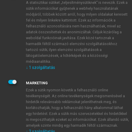
A statisztikai sütiket „teljesítménysütiknek” is nevezik. Ezek a
sütik információkat gyűjtenek a webhely használatának
módjáról, többek között arról, hogy milyen oldalakat keresett
ÚJ FIÓK LÉTREHOZÁSA
fel és milyen linkekre kattintott. Ezek az információk a
1 óra díjmentes hozzáférés
felhasználó azonosítására nem használhatóak, mivel az
adatok összesítettek és anonimizáltak. Céljuk kizárólag a
weboldal funkcióinak javítása. Ezek közé tartoznak a
E-MAIL-CÍM
harmadik féltől származó elemzési szolgáltatásokhoz
tartozó sütik; ilyen elemzési szolgáltatások a
látogatóelemzések, a hőtérképek és a közösségi
NÉV
médiaanalitika.
↓
1
szolgáltatás
JELSZÓ
MARKETING
Ezek a sütik nyomon követik a felhasználó online
tevékenységét. Az online tevékenységek megismerésével a
JELSZÓ ÚJRA
hirdetők relevánsabb reklámokat jeleníthetnek meg, és
korlátozhatják, hogy a felhasználó hány alkalommal láthat
egy hirdetést. Ezek a sütik más szervezetekkel és hirdetőkkel
is megoszthatják ezeket az információkat. Ezek állandó sütik,
Kérek értesítést a MeRSZ újdonságairól, akcióiról.
amelyek szinte mindig egy harmadik féltől származnak.
↓
2
szolgáltatás