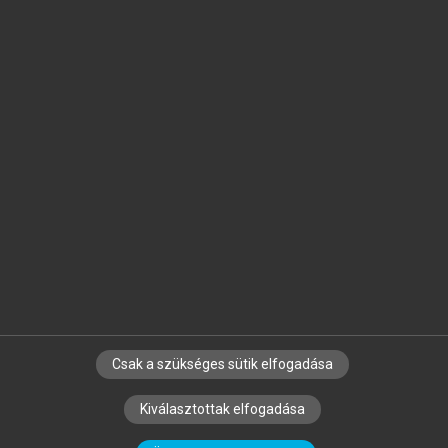
Jelöld meg a számodra fontos részeket, és
készíts
saját
jegyzeteket!
Egyéni előfizetéssel további
MeRSZ+ funkciókat
és
tartalmakat is elérhetsz.
Csak a szükséges sütik elfogadása
SZERZŐKNEK
CÉGEKNEK
KÖNYVTÁROSOKNAK
Kiválasztottak elfogadása
SZERKESZTÉSI ÉS LEKTORÁLÁSI ALAPELVEK