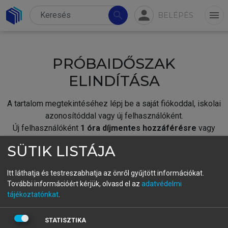
person
search
menu
BELÉPÉS
PRÓBAIDŐSZAK
ELINDÍTÁSA
A tartalom megtekintéséhez lépj be a saját fiókoddal, iskolai
azonosítóddal vagy új felhasználóként.
Új felhasználóként
1 óra díjmentes hozzáférésre
vagy
jogosult.
SÜTIK LISTÁJA
A próbaidőszak elindításához,
jelentkezz
be meglévő
fiókoddal,
vagy hozz létre új fiókot.
Itt láthatja és testreszabhatja az önről gyűjtött információkat.
További információért kérjük, olvasd el az
adatvédelmi
A regisztráció után a
próbaidőszak
automatikusan
elindul.
tájékoztatónkat
.
BELÉPÉS SAJÁT FIÓKKAL
STATISZTIKA