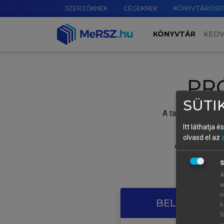
SZERZŐKNEK
CÉGEKNEK
KÖNYVTÁROSO
KÖNYVTÁR
KED
PR
SÜTIK
A tartalom megtek
Itt láthatja 
olvasd el az
A próbaidősza
S
A
w
m
BELÉPÉS SAJ
h
f