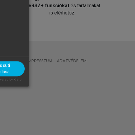
át
MeRSZ+ funkciókat
és tartalmakat
is elérhetsz.
 IRÁNYELVEK
IMPRESSZUM
ADATVÉDELEM
 süti
OK
adása
ered by Klaro!