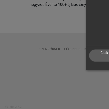
jegyzet. Évente 100+ új kiadvány.
kiadvá
SZERZŐKNEK
CÉGEKNEK
KÖNYVTÁROSO
Csak 
L
Verzió: 2.7.2