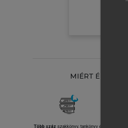
H
MIÉRT ÉRDEME
Több száz
szakkönyv, tankönyv és
Jel