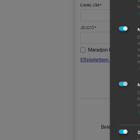
s
E-MAIL-CÍM
h
↓
JELSZÓ
E
m
Maradjon belépve
a
h
Elfelejtettem a jelszavamat
m
↓
BELÉ
M
E
h
t
↓
TANULÓ
Belépés intézmén
Ö