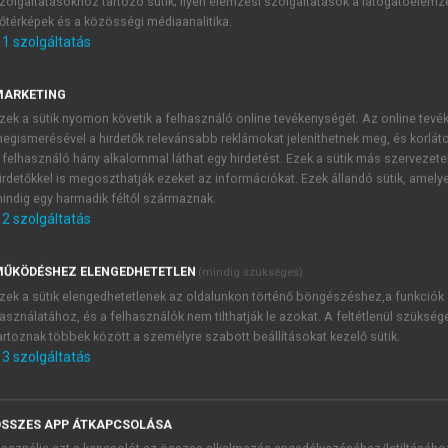
zolgáltatásokhoz tartozó sütik; ilyen elemzési szolgáltatások a látogatóelemz
E-MAIL-CÍM
őtérképek és a közösségi médiaanalitika.
1
szolgáltatás
NÉV
MARKETING
zek a sütik nyomon követik a felhasználó online tevékenységét. Az online tev
egismerésével a hirdetők relevánsabb reklámokat jeleníthetnek meg, és korlát
 felhasználó hány alkalommal láthat egy hirdetést. Ezek a sütik más szervezete
JELSZÓ
irdetőkkel is megoszthatják ezeket az információkat. Ezek állandó sütik, amely
indig egy harmadik féltől származnak.
2
szolgáltatás
JELSZÓ ÚJRA
PÉS
ŰKÖDÉSHEZ ELENGEDHETETLEN
(mindig szükséges)
zek a sütik elengedhetetlenek az oldalunkon történő böngészéshez,a funkciók
Kérek értesítést a MeRSZ új
asználatához, és a felhasználók nem tilthatják le azokat. A feltétlenül szükség
artoznak többek között a személyre szabott beállításokat kezelő sütik.
Kérek értesítést az Akadémi
akcióiról.
3
szolgáltatás
 VAGY?
Az
Adatkezelési tájékozta
yi azonosítóval
veszem és elfogadom.
SSZES APP ÁTKAPCSOLÁSA
Az
Általános vásárlási felt