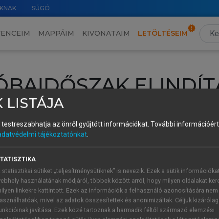
KNAK
SÚGÓ
VENCEIM
MAPPÁIM
KIVONATAIM
LETÖLTÉSEIM
ÓBAIDŐSZAK ELINDÍT
 LISTÁJA
intéséhez lépj be a saját fiókoddal, iskolai azonosítóddal vagy ú
Új felhasználóként
1 óra díjmentes hozzáférésre
vagy jogosult
és testreszabhatja az önről gyűjtött információkat.
További információért 
adatvédelmi tájékoztatónkat
.
k elindításához,
jelentkezz
be meglévő fiókoddal,
vagy hozz lé
A regisztráció után a
próbaidőszak
automatikusan
elindul.
TATISZTIKA
 statisztikai sütiket „teljesítménysütiknek” is nevezik. Ezek a sütik információka
ebhely használatának módjáról, többek között arról, hogy milyen oldalakat kere
ÚJ FIÓK 
ilyen linkekre kattintott. Ezek az információk a felhasználó azonosítására nem
ÁT FIÓKKAL
asználhatóak, mivel az adatok összesítettek és anonimizáltak. Céljuk kizáróla
1 óra díjme
unkcióinak javítása. Ezek közé tartoznak a harmadik féltől származó elemzési