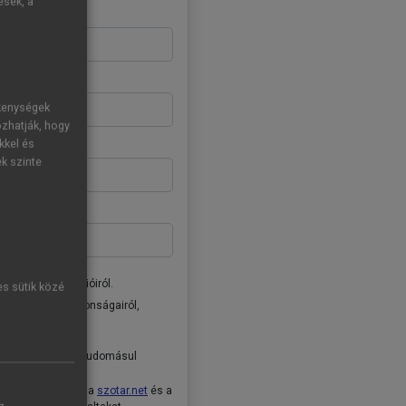
ések, a
ékenységek
ozhatják, hogy
kkel és
ek szinte
donságairól, akcióiról.
es sütik közé
ai Kiadó Zrt. újdonságairól,
tóban
foglaltakat tudomásul
ételeket
, valamint a
szotar.net
és a