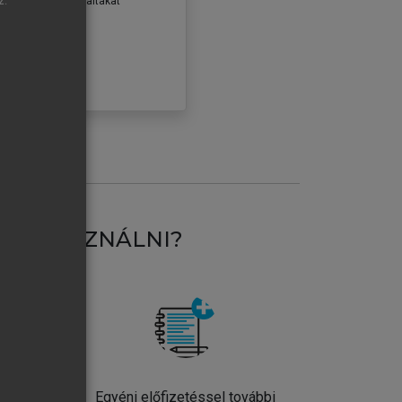
z.
erződéseiben foglaltakat
ogadom.
ÓBÁLOM
AT HASZNÁLNI?
ntos
Egyéni előfizetéssel további