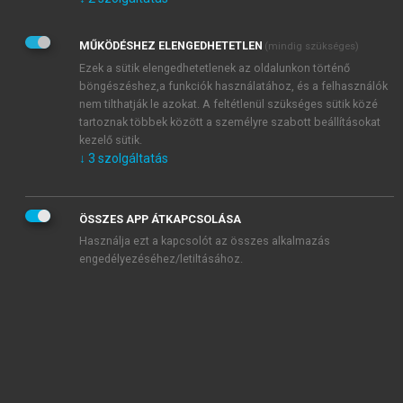
Kérek értesítést az Akadémiai Kiadó Zrt. újdonságairól,
akcióiról.
MŰKÖDÉSHEZ ELENGEDHETETLEN
(mindig szükséges)
Az
Adatkezelési tájékoztatóban
foglaltakat tudomásul
veszem és elfogadom.
Ezek a sütik elengedhetetlenek az oldalunkon történő
Az
Általános vásárlási feltételeket
, valamint a
szotar.net
és a
böngészéshez,a funkciók használatához, és a felhasználók
mersz.hu
oldalak licencszerződéseiben foglaltakat
nem tilthatják le azokat. A feltétlenül szükséges sütik közé
tudomásul veszem és elfogadom.
tartoznak többek között a személyre szabott beállításokat
kezelő sütik.
↓
3
szolgáltatás
KIPRÓBÁLOM
ÖSSZES APP ÁTKAPCSOLÁSA
Használja ezt a kapcsolót az összes alkalmazás
engedélyezéséhez/letiltásához.
MIÉRT ÉRDEMES A MERSZ ONLINE
OKOSKÖNYVTÁRAT HASZNÁLNI?