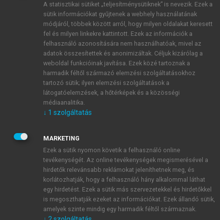
A statisztikai sütiket „teljesítménysütiknek” is nevezik. Ezek a
sütik információkat gyűjtenek a webhely használatának
módjáról, többek között arról, hogy milyen oldalakat keresett
ÚJ FIÓK LÉTREHOZÁSA
fel és milyen linkekre kattintott. Ezek az információk a
1 óra díjmentes hozzáférés
felhasználó azonosítására nem használhatóak, mivel az
adatok összesítettek és anonimizáltak. Céljuk kizárólag a
weboldal funkcióinak javítása. Ezek közé tartoznak a
E-MAIL-CÍM
harmadik féltől származó elemzési szolgáltatásokhoz
tartozó sütik; ilyen elemzési szolgáltatások a
látogatóelemzések, a hőtérképek és a közösségi
NÉV
médiaanalitika.
↓
1
szolgáltatás
JELSZÓ
MARKETING
Ezek a sütik nyomon követik a felhasználó online
tevékenységét. Az online tevékenységek megismerésével a
JELSZÓ ÚJRA
hirdetők relevánsabb reklámokat jeleníthetnek meg, és
korlátozhatják, hogy a felhasználó hány alkalommal láthat
egy hirdetést. Ezek a sütik más szervezetekkel és hirdetőkkel
is megoszthatják ezeket az információkat. Ezek állandó sütik,
Kérek értesítést a MeRSZ újdonságairól, akcióiról.
amelyek szinte mindig egy harmadik féltől származnak.
↓
2
szolgáltatás