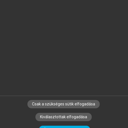
Jelöld meg a számodra fontos részeket, és
készíts
saját
jegyzeteket!
Egyéni előfizetéssel további
MeRSZ+ funkciókat
és
tartalmakat is elérhetsz.
Csak a szükséges sütik elfogadása
SZERZŐKNEK
CÉGEKNEK
KÖNYVTÁROSOKNAK
Kiválasztottak elfogadása
SZERKESZTÉSI ÉS LEKTORÁLÁSI ALAPELVEK