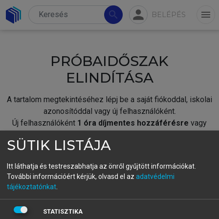
person
search
menu
BELÉPÉS
PRÓBAIDŐSZAK
ELINDÍTÁSA
A tartalom megtekintéséhez lépj be a saját fiókoddal, iskolai
azonosítóddal vagy új felhasználóként.
Új felhasználóként
1 óra díjmentes hozzáférésre
vagy
jogosult.
SÜTIK LISTÁJA
A próbaidőszak elindításához,
jelentkezz
be meglévő
fiókoddal,
vagy hozz létre új fiókot.
Itt láthatja és testreszabhatja az önről gyűjtött információkat.
További információért kérjük, olvasd el az
adatvédelmi
A regisztráció után a
próbaidőszak
automatikusan
elindul.
tájékoztatónkat
.
BELÉPÉS SAJÁT FIÓKKAL
STATISZTIKA