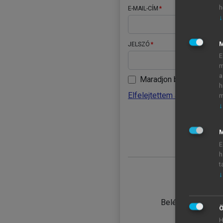
h
E-MAIL-CÍM
↓
JELSZÓ
E
m
a
Maradjon belépve
h
Elfelejtettem a jelszavamat
m
↓
BELÉ
M
E
h
t
↓
TANULÓ
Belépés intézmén
Ö
H