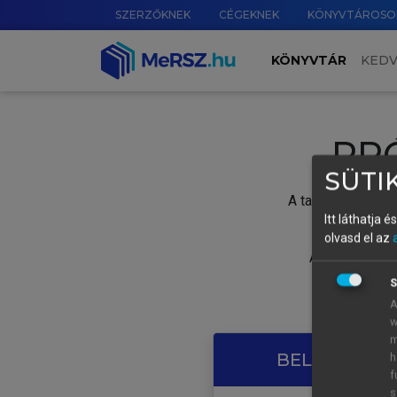
SZERZŐKNEK
CÉGEKNEK
KÖNYVTÁROSO
KÖNYVTÁR
KED
PR
SÜTIK
A tartalom megtek
Itt láthatja 
olvasd el az
A próbaidősza
S
A
w
m
BELÉPÉS SAJ
h
f
s