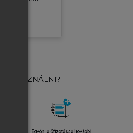
erződéseiben foglaltakat
ogadom.
ÓBÁLOM
AT HASZNÁLNI?
ntos
Egyéni előfizetéssel további