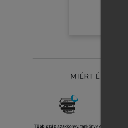
MIÉRT ÉRDEME
Több száz
szakkönyv, tankönyv és
Jel