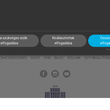
nyokat, hogy bármikor azonnal
részeket, és
készíts
saj
hozzájuk férhess!
jegyzeteket!
a szükséges sütik
Kiválasztottak
Összes
elfogadása
elfogadása
elfog
KNAK
SZERKESZTÉSI ÉS LEKTORÁLÁSI ALAPELVEK
MI – ÁLTALÁNOS
Pow
ICENCSZERZŐDÉS
SÚGÓ
GYIK
BLOG
RÓLUNK
SÜTI BEÁLLÍTÁS