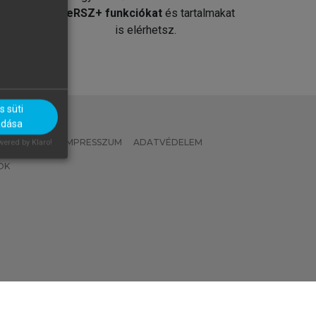
át
MeRSZ+ funkciókat
és tartalmakat
is elérhetsz.
 süti
adása
 IRÁNYELVEK
IMPRESSZUM
ADATVÉDELEM
ered by Klaro!
OK