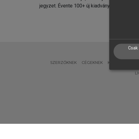
jegyzet. Évente 100+ új kiadvány.
kiadvá
Csak 
SZERZŐKNEK
CÉGEKNEK
KÖNYVTÁROSO
L
Verzió: 2.7.2