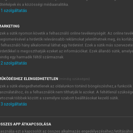
őtérképek és a közösségi médiaanalitika.
E-MAIL-CÍM
1
szolgáltatás
MARKETING
NÉV
zek a sütik nyomon követik a felhasználó online tevékenységét. Az online tev
egismerésével a hirdetők relevánsabb reklámokat jeleníthetnek meg, és korlát
 felhasználó hány alkalommal láthat egy hirdetést. Ezek a sütik más szervezete
JELSZÓ
irdetőkkel is megoszthatják ezeket az információkat. Ezek állandó sütik, amely
indig egy harmadik féltől származnak.
2
szolgáltatás
JELSZÓ ÚJRA
PÉS
ŰKÖDÉSHEZ ELENGEDHETETLEN
(mindig szükséges)
zek a sütik elengedhetetlenek az oldalunkon történő böngészéshez,a funkciók
asználatához, és a felhasználók nem tilthatják le azokat. A feltétlenül szükség
Kérek értesítést a MeRSZ új
artoznak többek között a személyre szabott beállításokat kezelő sütik.
Kérek értesítést az Akadémi
3
szolgáltatás
akcióiról.
 VAGY?
Az
Adatkezelési tájékozta
yi azonosítóval
veszem és elfogadom.
SSZES APP ÁTKAPCSOLÁSA
Az
Általános vásárlási felt
asználja ezt a kapcsolót az összes alkalmazás engedélyezéséhez/letiltásáho