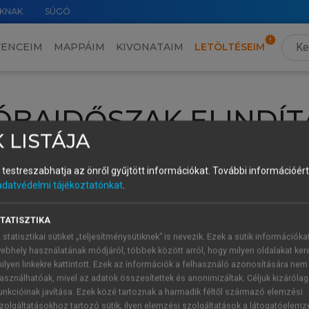
KNAK
SÚGÓ
VENCEIM
MAPPÁIM
KIVONATAIM
LETÖLTÉSEIM
ÓBAIDŐSZAK ELINDÍT
 LISTÁJA
intéséhez lépj be a saját fiókoddal, iskolai azonosítóddal vagy ú
és testreszabhatja az önről gyűjtött információkat.
További információért 
Új felhasználóként
1 óra díjmentes hozzáférésre
vagy jogosult
adatvédelmi tájékoztatónkat
.
k elindításához,
jelentkezz
be meglévő fiókoddal,
vagy hozz lé
A regisztráció után a
próbaidőszak
automatikusan
elindul.
TATISZTIKA
 statisztikai sütiket „teljesítménysütiknek” is nevezik. Ezek a sütik információka
ebhely használatának módjáról, többek között arról, hogy milyen oldalakat kere
ilyen linkekre kattintott. Ezek az információk a felhasználó azonosítására nem
ÚJ FIÓK 
ÁT FIÓKKAL
asználhatóak, mivel az adatok összesítettek és anonimizáltak. Céljuk kizáróla
1 óra díjme
unkcióinak javítása. Ezek közé tartoznak a harmadik féltől származó elemzési
zolgáltatásokhoz tartozó sütik; ilyen elemzési szolgáltatások a látogatóelemz