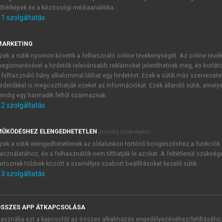
őtérképek és a közösségi médiaanalitika.
E-MAIL-CÍM
1
szolgáltatás
MARKETING
NÉV
zek a sütik nyomon követik a felhasználó online tevékenységét. Az online tev
egismerésével a hirdetők relevánsabb reklámokat jeleníthetnek meg, és korlát
 felhasználó hány alkalommal láthat egy hirdetést. Ezek a sütik más szervezete
JELSZÓ
irdetőkkel is megoszthatják ezeket az információkat. Ezek állandó sütik, amely
indig egy harmadik féltől származnak.
2
szolgáltatás
JELSZÓ ÚJRA
PÉS
ŰKÖDÉSHEZ ELENGEDHETETLEN
(mindig szükséges)
zek a sütik elengedhetetlenek az oldalunkon történő böngészéshez,a funkciók
asználatához, és a felhasználók nem tilthatják le azokat. A feltétlenül szükség
Kérek értesítést a MeRSZ új
artoznak többek között a személyre szabott beállításokat kezelő sütik.
Kérek értesítést az Akadémi
3
szolgáltatás
akcióiról.
 VAGY?
Az
Adatkezelési tájékozta
yi azonosítóval
veszem és elfogadom.
SSZES APP ÁTKAPCSOLÁSA
Az
Általános vásárlási felt
asználja ezt a kapcsolót az összes alkalmazás engedélyezéséhez/letiltásáho