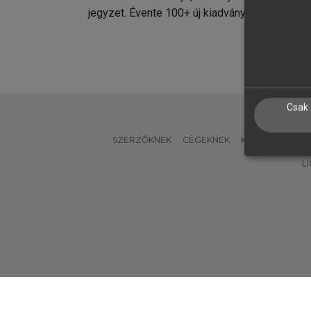
jegyzet. Évente 100+ új kiadvány.
kiadvá
Csak 
SZERZŐKNEK
CÉGEKNEK
KÖNYVTÁROSO
L
Verzió: 2.7.2