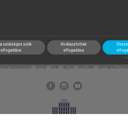
nyokat, hogy bármikor azonnal
részeket, és
készíts
saj
hozzájuk férhess!
jegyzeteket!
a szükséges sütik
Kiválasztottak
Összes
elfogadása
elfogadása
elfog
KNAK
SZERKESZTÉSI ÉS LEKTORÁLÁSI ALAPELVEK
MI – ÁLTALÁNOS
Pow
ICENCSZERZŐDÉS
SÚGÓ
GYIK
BLOG
RÓLUNK
SÜTI BEÁLLÍTÁS