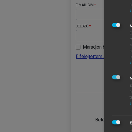
h
E-MAIL-CÍM
↓
JELSZÓ
E
m
a
Maradjon belépve
h
Elfelejtettem a jelszavamat
m
↓
BELÉ
M
E
h
t
↓
TANULÓ
Belépés intézmén
Ö
H