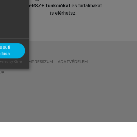
át
MeRSZ+ funkciókat
és tartalmakat
is elérhetsz.
 süti
adása
 IRÁNYELVEK
IMPRESSZUM
ADATVÉDELEM
ered by Klaro!
OK