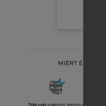
MIÉRT ÉRDEME
Több száz
szakkönyv, tankönyv és
Jel