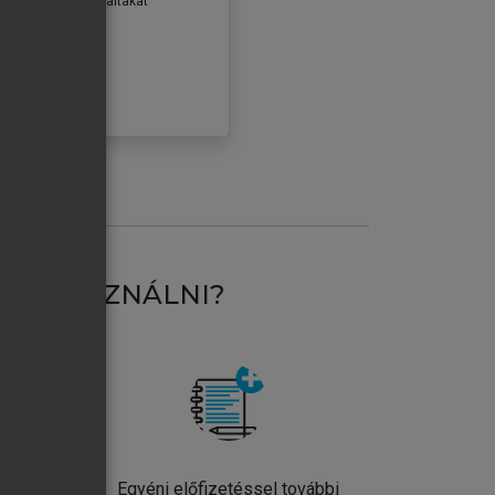
erződéseiben foglaltakat
ogadom.
ÓBÁLOM
AT HASZNÁLNI?
ntos
Egyéni előfizetéssel további