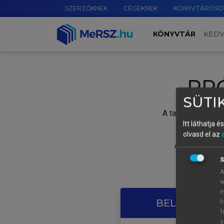
SZERZŐKNEK
CÉGEKNEK
KÖNYVTÁROSO
KÖNYVTÁR
KED
PR
SÜTIK
A tartalom megtek
Itt láthatja 
olvasd el az
A próbaidősza
S
A
w
m
BELÉPÉS SAJ
h
f
s