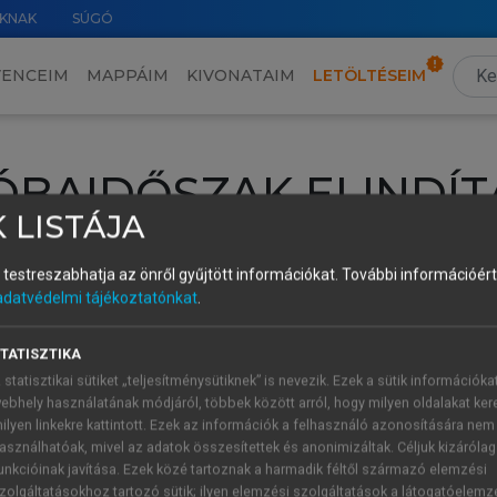
KNAK
SÚGÓ
VENCEIM
MAPPÁIM
KIVONATAIM
LETÖLTÉSEIM
ÓBAIDŐSZAK ELINDÍT
 LISTÁJA
intéséhez lépj be a saját fiókoddal, iskolai azonosítóddal vagy ú
és testreszabhatja az önről gyűjtött információkat.
További információért 
Új felhasználóként
1 óra díjmentes hozzáférésre
vagy jogosult
adatvédelmi tájékoztatónkat
.
k elindításához,
jelentkezz
be meglévő fiókoddal,
vagy hozz lé
A regisztráció után a
próbaidőszak
automatikusan
elindul.
TATISZTIKA
 statisztikai sütiket „teljesítménysütiknek” is nevezik. Ezek a sütik információka
ebhely használatának módjáról, többek között arról, hogy milyen oldalakat kere
ilyen linkekre kattintott. Ezek az információk a felhasználó azonosítására nem
ÚJ FIÓK 
ÁT FIÓKKAL
asználhatóak, mivel az adatok összesítettek és anonimizáltak. Céljuk kizáróla
1 óra díjme
unkcióinak javítása. Ezek közé tartoznak a harmadik féltől származó elemzési
zolgáltatásokhoz tartozó sütik; ilyen elemzési szolgáltatások a látogatóelemz